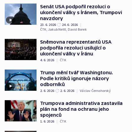
Senát USA podpořil rezoluci o
ukončení války s Íránem, Trumpovi
navzdory
23. 6. 2026
24. 6. 2026
|
ČTK
,
Jakub Nettl
,
David Borek
Sněmovna reprezentantů USA
podpořila rezoluci usilující o
ukončení války v Íránu
4. 6. 2026
|
ČTK
Trump mění tvář Washingtonu.
Podle kritiků ignoruje názory
odborníků
2. 6. 2026
2. 6. 2026
|
Václav Černohorský
Trumpova administrativa zastavila
plán na fond na ochranu jeho
spojenců
1. 6. 2026
|
ČTK