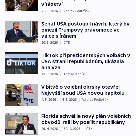
vítězství
21. 5. 2026
|
Václav Podlešák
Senát USA postoupil návrh, který by
omezil Trumpovy pravomoce ve
válce s Íránem
20. 5. 2026
|
ČTK
TikTok při prezidentských volbách v
USA stranil republikánům, ukázala
analýza
12. 5. 2026
|
Tomáš Karlík
V bitvě o volební okrsky otevřel
Nejvyšší soud USA novou kapitolu
4. 5. 2026
4. 5. 2026
|
Václav Podlešák
Florida schválila nový plán volebních
obvodů, měl by posílit republikány
29. 4. 2026
30. 4. 2026
|
ČTK