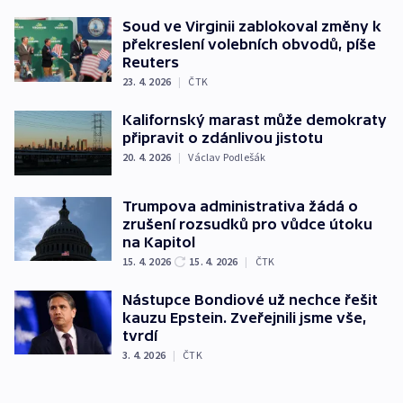
Soud ve Virginii zablokoval změny k
překreslení volebních obvodů, píše
Reuters
23. 4. 2026
|
ČTK
Kalifornský marast může demokraty
připravit o zdánlivou jistotu
20. 4. 2026
|
Václav Podlešák
Trumpova administrativa žádá o
zrušení rozsudků pro vůdce útoku
na Kapitol
15. 4. 2026
15. 4. 2026
|
ČTK
Nástupce Bondiové už nechce řešit
kauzu Epstein. Zveřejnili jsme vše,
tvrdí
3. 4. 2026
|
ČTK