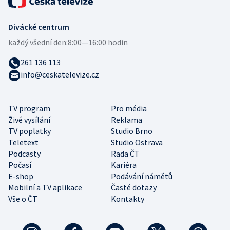
Divácké centrum
každý všední den:
8:00—16:00 hodin
261 136 113
info@ceskatelevize.cz
TV program
Pro média
Živé vysílání
Reklama
TV poplatky
Studio Brno
Teletext
Studio Ostrava
Podcasty
Rada ČT
Počasí
Kariéra
E-shop
Podávání námětů
Mobilní a TV aplikace
Časté dotazy
Vše o ČT
Kontakty