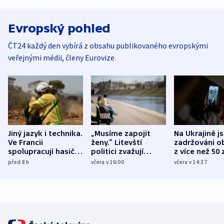
Evropský pohled
ČT24 každý den vybírá z obsahu publikovaného evropskými
veřejnými médii, členy Eurovize.
Jiný jazyk i technika.
„Musíme zapojit
Na Ukrajině j
Ve Francii
ženy.“ Litevští
zadržováni o
spolupracují hasiči z
politici zvažují
z více než 50 
různých zemí
dohodu o
Bojovali na s
před 8
h
včera v 16:00
včera v 14:37
demografii
Ruska