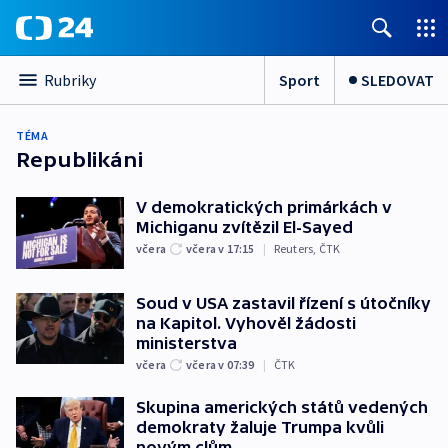
Sport
SLEDOVAT
Rubriky
TÉMA
Republikáni
V demokratických primárkách v
Michiganu zvítězil El-Sayed
včera
včera v 17:15
|
Reuters
,
ČTK
Soud v USA zastavil řízení s útočníky
na Kapitol. Vyhověl žádosti
ministerstva
včera
včera v 07:39
|
ČTK
Skupina amerických států vedených
demokraty žaluje Trumpa kvůli
novým clům