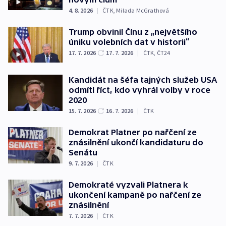
4. 8. 2026
|
ČTK
,
Milada McGrathová
Trump obvinil Čínu z „největšího
úniku volebních dat v historii“
17. 7. 2026
17. 7. 2026
|
ČTK
,
ČT24
Kandidát na šéfa tajných služeb USA
odmítl říct, kdo vyhrál volby v roce
2020
15. 7. 2026
16. 7. 2026
|
ČTK
Demokrat Platner po nařčení ze
znásilnění ukončí kandidaturu do
Senátu
9. 7. 2026
|
ČTK
Demokraté vyzvali Platnera k
ukončení kampaně po nařčení ze
znásilnění
7. 7. 2026
|
ČTK