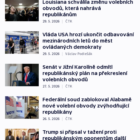
Louisiana schválila změnu volebních
obvodů, která nahrává
republikánům
29. 5. 2026
|
ČTK
Vláda USA hrozí ukončit odbavování
mezinárodních letů do měst
ovládaných demokraty
29. 5. 2026
|
Václav Podlešák
Senát v Jižní Karolíně odmítl
republikánský plán na překreslení
volebních obvodů
27. 5. 2026
|
ČTK
Federální soud zablokoval Alabamě
nové volební obvody zvýhodňující
republikány
26. 5. 2026
|
ČTK
Trump si připsal v tažení proti
republikánským oponentům další