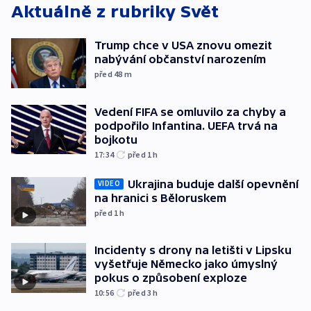
Aktuálně z rubriky
Svět
Trump chce v USA znovu omezit
nabývání občanství narozením
před 48
m
Vedení FIFA se omluvilo za chyby a
podpořilo Infantina. UEFA trvá na
bojkotu
17:34
před 1
h
Ukrajina buduje další opevnění
VIDEO
na hranici s Běloruskem
před 1
h
Incidenty s drony na letišti v Lipsku
vyšetřuje Německo jako úmyslný
pokus o způsobení exploze
10:56
před 3
h