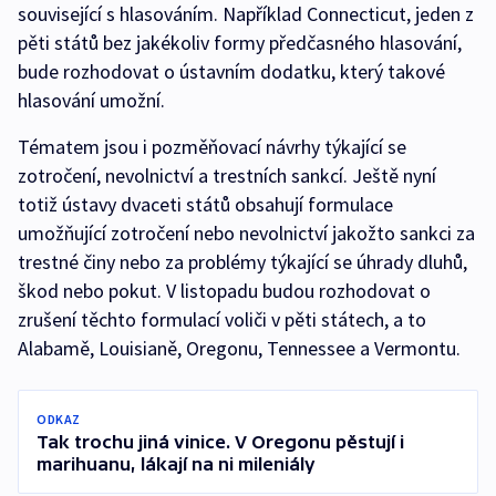
související s hlasováním. Například Connecticut, jeden z
pěti států bez jakékoliv formy předčasného hlasování,
bude rozhodovat o ústavním dodatku, který takové
hlasování umožní.
Tématem jsou i pozměňovací návrhy týkající se
zotročení, nevolnictví a trestních sankcí. Ještě nyní
totiž ústavy dvaceti států obsahují formulace
umožňující zotročení nebo nevolnictví jakožto sankci za
trestné činy nebo za problémy týkající se úhrady dluhů,
škod nebo pokut. V listopadu budou rozhodovat o
zrušení těchto formulací voliči v pěti státech, a to
Alabamě, Louisianě, Oregonu, Tennessee a Vermontu.
ODKAZ
Tak trochu jiná vinice. V Oregonu pěstují i
marihuanu, lákají na ni mileniály