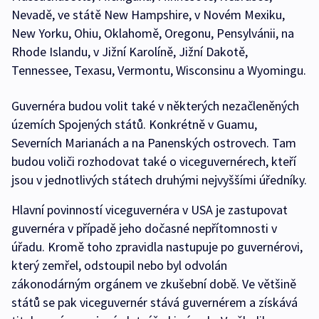
Nevadě, ve státě New Hampshire, v Novém Mexiku,
New Yorku, Ohiu, Oklahomě, Oregonu, Pensylvánii, na
Rhode Islandu, v Jižní Karolíně, Jižní Dakotě,
Tennessee, Texasu, Vermontu, Wisconsinu a Wyomingu.
Guvernéra budou volit také v některých nezačleněných
územích Spojených států. Konkrétně v Guamu,
Severních Marianách a na Panenských ostrovech. Tam
budou voliči rozhodovat také o viceguvernérech, kteří
jsou v jednotlivých státech druhými nejvyššími úředníky.
Hlavní povinností viceguvernéra v USA je zastupovat
guvernéra v případě jeho dočasné nepřítomnosti v
úřadu. Kromě toho zpravidla nastupuje po guvernérovi,
který zemřel, odstoupil nebo byl odvolán
zákonodárným orgánem ve zkušební době. Ve většině
států se pak viceguvernér stává guvernérem a získává