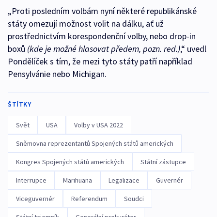
„Proti posledním volbám nyní některé republikánské
státy omezují možnost volit na dálku, ať už
prostřednictvím korespondenční volby, nebo drop-in
boxů
(kde je možné hlasovat předem, pozn. red.)
,“ uvedl
Pondělíček s tím, že mezi tyto státy patří například
Pensylvánie nebo Michigan.
ŠTÍTKY
Svět
USA
Volby v USA 2022
Sněmovna reprezentantů Spojených států amerických
Kongres Spojených států amerických
Státní zástupce
Interrupce
Marihuana
Legalizace
Guvernér
Viceguvernér
Referendum
Soudci