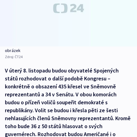
obrázek
Zdroj:
ČT24
V úterý 8. listopadu budou obyvatelé Spojených
států rozhodovat o další podobě Kongresu –
konkrétně o obsazení 435 křesel ve Sněmovně
reprezentantů a 34 v Senátu. V obou komorách
budou o přízeň voličů soupeřit demokraté s
republikány. Volit se budou i křesla pěti ze šesti
nehlasujících členů Sněmovny reprezentantů. Kromě
toho bude 36 z 50 států hlasovat o svých
guvernérech. Rozhodovat budou Američané i o