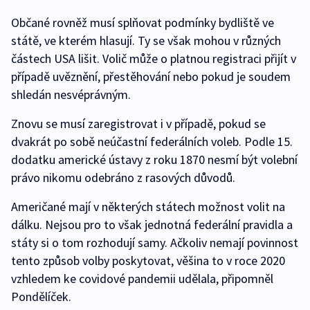
Občané rovněž musí splňovat podmínky bydliště ve
státě, ve kterém hlasují. Ty se však mohou v různých
částech USA lišit. Volič může o platnou registraci přijít v
případě uvěznění, přestěhování nebo pokud je soudem
shledán nesvéprávným.
Znovu se musí zaregistrovat i v případě, pokud se
dvakrát po sobě neúčastní federálních voleb. Podle 15.
dodatku americké ústavy z roku 1870 nesmí být volební
právo nikomu odebráno z rasových důvodů.
Američané mají v některých státech možnost volit na
dálku. Nejsou pro to však jednotná federální pravidla a
státy si o tom rozhodují samy. Ačkoliv nemají povinnost
tento způsob volby poskytovat, věšina to v roce 2020
vzhledem ke covidové pandemii udělala, připomněl
Pondělíček.