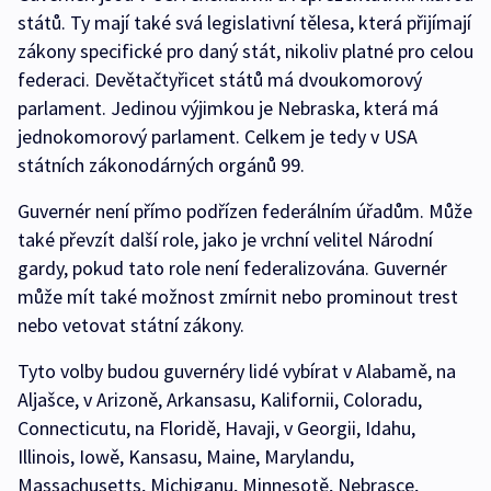
států. Ty mají také svá legislativní tělesa, která přijímají
zákony specifické pro daný stát, nikoliv platné pro celou
federaci. Devětačtyřicet států má dvoukomorový
parlament. Jedinou výjimkou je Nebraska, která má
jednokomorový parlament. Celkem je tedy v USA
státních zákonodárných orgánů 99.
Guvernér není přímo podřízen federálním úřadům. Může
také převzít další role, jako je vrchní velitel Národní
gardy, pokud tato role není federalizována. Guvernér
může mít také možnost zmírnit nebo prominout trest
nebo vetovat státní zákony.
Tyto volby budou guvernéry lidé vybírat v Alabamě, na
Aljašce, v Arizoně, Arkansasu, Kalifornii, Coloradu,
Connecticutu, na Floridě, Havaji, v Georgii, Idahu,
Illinois, Iowě, Kansasu, Maine, Marylandu,
Massachusetts, Michiganu, Minnesotě, Nebrasce,