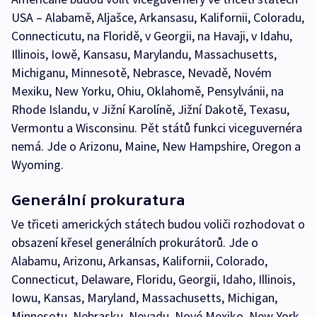
USA – Alabamě, Aljašce, Arkansasu, Kalifornii, Coloradu,
Connecticutu, na Floridě, v Georgii, na Havaji, v Idahu,
Illinois, Iowě, Kansasu, Marylandu, Massachusetts,
Michiganu, Minnesotě, Nebrasce, Nevadě, Novém
Mexiku, New Yorku, Ohiu, Oklahomě, Pensylvánii, na
Rhode Islandu, v Jižní Karolíně, Jižní Dakotě, Texasu,
Vermontu a Wisconsinu. Pět států funkci viceguvernéra
nemá. Jde o Arizonu, Maine, New Hampshire, Oregon a
Wyoming.
Generální prokuratura
Ve třiceti amerických státech budou voliči rozhodovat o
obsazení křesel generálních prokurátorů. Jde o
Alabamu, Arizonu, Arkansas, Kalifornii, Colorado,
Connecticut, Delaware, Floridu, Georgii, Idaho, Illinois,
Iowu, Kansas, Maryland, Massachusetts, Michigan,
Minnesotu, Nebrasku, Nevadu, Nové Mexiko, New York,