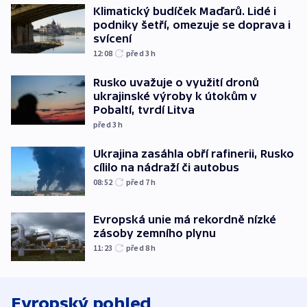
Klimatický budíček Maďarů. Lidé i
podniky šetří, omezuje se doprava i
svícení
12:08
před 3
h
Rusko uvažuje o využití dronů
ukrajinské výroby k útokům v
Pobaltí, tvrdí Litva
před 3
h
Ukrajina zasáhla obří rafinerii, Rusko
cílilo na nádraží či autobus
08:52
před 7
h
Evropská unie má rekordně nízké
zásoby zemního plynu
11:23
před 8
h
Evropský pohled