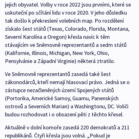
jejich obyvatel. Volby v roce 2022 jsou prvními, které se
uskuteční po sčítání lidu v roce 2020. V jeho důsledku
tak došlo k překreslení volebních map. Po rozdělení
získalo šest států (Texas, Colorado, Florida, Montana,
Severní Karolína a Oregon) křesla navíc k těm
stávajícím ve Sněmovně reprezentantů a sedm států
(Kalifornie, Illinois, Michigan, New York, Ohio,
Pensylvánie a Západní Virginie) některá ztratilo.
Ve Sněmovně reprezentantů zasedá také šest
zákonodárců, kteří nemají hlasovací právo. Jedná se o
zástupce nezačleněných území Spojených států
(Portorika, Americké Samoy, Guamu, Panenských
ostrovů a Severních Marian) a Washingtonu, DC. Voliči
budou rozhodovat i o obsazení pěti z těchto křesel.
Aktuálně v dolní komoře zasedá 220 demokratů a 211
republikánů. Čtyři křesla jsou volná. „Pokud je