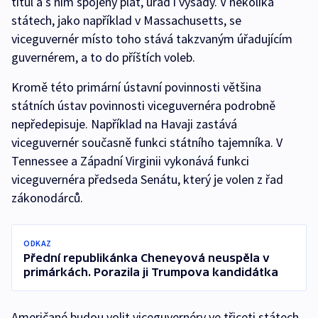
titul a s ním spojený plat, úřad i výsady. V několika
státech, jako například v Massachusetts, se
viceguvernér místo toho stává takzvaným úřadujícím
guvernérem, a to do příštích voleb.
Kromě této primární ústavní povinnosti většina
státních ústav povinnosti viceguvernéra podrobně
nepředepisuje. Například na Havaji zastává
viceguvernér současně funkci státního tajemníka. V
Tennessee a Západní Virginii vykonává funkci
viceguvernéra předseda Senátu, který je volen z řad
zákonodárců.
ODKAZ
Přední republikánka Cheneyová neuspěla v
primárkách. Porazila ji Trumpova kandidátka
Američané budou volit viceguvernéry ve třiceti státech