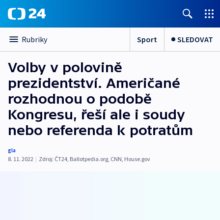
Sport
SLEDOVAT
Rubriky
Volby v polovině
prezidentství. Američané
rozhodnou o podobě
Kongresu, řeší ale i soudy
nebo referenda k potratům
gla
8. 11. 2022
|
Zdroj:
ČT24
,
Ballotpedia.org
,
CNN
,
House.gov