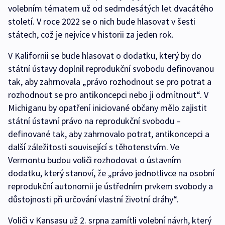
volebním tématem už od sedmdesátých let dvacátého
století. V roce 2022 se o nich bude hlasovat v šesti
státech, což je nejvíce v historii za jeden rok.
V Kalifornii se bude hlasovat o dodatku, který by do
státní ústavy doplnil reprodukční svobodu definovanou
tak, aby zahrnovala „právo rozhodnout se pro potrat a
rozhodnout se pro antikoncepci nebo ji odmítnout“. V
Michiganu by opatření iniciované občany mělo zajistit
státní ústavní právo na reprodukční svobodu –
definované tak, aby zahrnovalo potrat, antikoncepci a
další záležitosti související s těhotenstvím. Ve
Vermontu budou voliči rozhodovat o ústavním
dodatku, který stanoví, že „právo jednotlivce na osobní
reprodukční autonomii je ústředním prvkem svobody a
důstojnosti při určování vlastní životní dráhy“.
Voliči v Kansasu už 2. srpna zamítli volební návrh, který