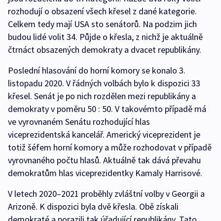
rozhodují o obsazení všech křesel z dané kategorie.
Celkem tedy mají USA sto senátorů. Na podzim jich
budou lidé volit 34. Půjde o křesla, z nichž je aktuálně
čtrnáct obsazených demokraty a dvacet republikány.
Poslední hlasování do horní komory se konalo 3.
listopadu 2020. V řádných volbách bylo k dispozici 33
křesel. Senát je po nich rozdělen mezi republikány a
demokraty v poměru 50 : 50. V takovémto případě má
ve vyrovnaném Senátu rozhodující hlas
viceprezidentská kancelář. Americký viceprezident je
totiž šéfem horní komory a může rozhodovat v případě
vyrovnaného počtu hlasů. Aktuálně tak dává převahu
demokratům hlas viceprezidentky Kamaly Harrisové.
V letech 2020–2021 proběhly zvláštní volby v Georgii a
Arizoně. K dispozici byla dvě křesla. Obě získali
demokraté a porazili tak úřadující republikány. Tato