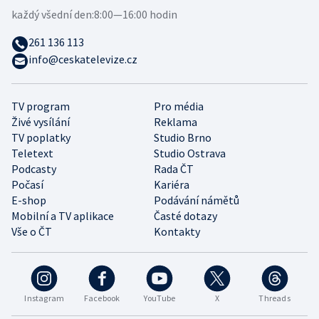
každý všední den:
8:00—16:00 hodin
261 136 113
info@ceskatelevize.cz
TV program
Pro média
Živé vysílání
Reklama
TV poplatky
Studio Brno
Teletext
Studio Ostrava
Podcasty
Rada ČT
Počasí
Kariéra
E-shop
Podávání námětů
Mobilní a TV aplikace
Časté dotazy
Vše o ČT
Kontakty
Instagram
Facebook
YouTube
X
Threads