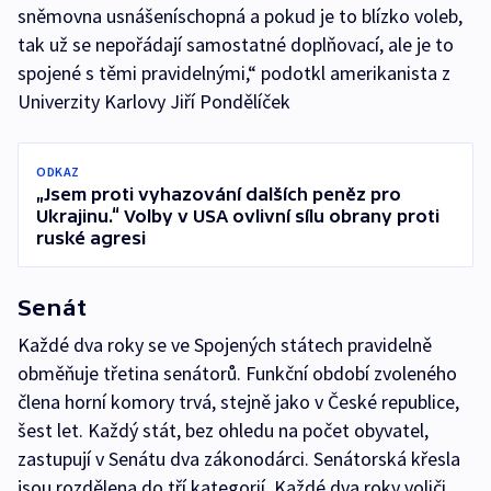
sněmovna usnášeníschopná a pokud je to blízko voleb,
tak už se nepořádají samostatné doplňovací, ale je to
spojené s těmi pravidelnými,“ podotkl amerikanista z
Univerzity Karlovy Jiří Pondělíček
ODKAZ
„Jsem proti vyhazování dalších peněz pro
Ukrajinu.“ Volby v USA ovlivní sílu obrany proti
ruské agresi
Senát
Každé dva roky se ve Spojených státech pravidelně
obměňuje třetina senátorů. Funkční období zvoleného
člena horní komory trvá, stejně jako v České republice,
šest let. Každý stát, bez ohledu na počet obyvatel,
zastupují v Senátu dva zákonodárci. Senátorská křesla
jsou rozdělena do tří kategorií. Každé dva roky voliči