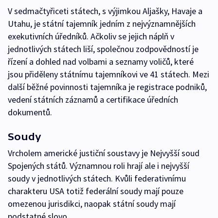
V sedmačtyřiceti státech, s výjimkou Aljašky, Havaje a
Utahu, je státní tajemník jedním z nejvýznamnějších
exekutivních úředníků. Ačkoliv se jejich náplň v
jednotlivých státech liší, společnou zodpovědností je
řízení a dohled nad volbami a seznamy voličů, které
jsou přiděleny státnímu tajemníkovi ve 41 státech. Mezi
další běžné povinnosti tajemníka je registrace podniků,
vedení státních záznamů a certifikace úředních
dokumentů.
Soudy
Vrcholem americké justiční soustavy je Nejvyšší soud
Spojených států. Významnou roli hrají ale i nejvyšší
soudy v jednotlivých státech. Kvůli federativnímu
charakteru USA totiž federální soudy mají pouze
omezenou jurisdikci, naopak státní soudy mají
podstatné slovo.