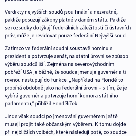
Verdikty nejvyšších soudů jsou finální a nezvratné,
pakliže posuzují zákony platné v daném státu. Pakliže
se rozsudky dotýkají federálních záležitostí či ústavních
práv, může je revidovat pouze federální Nejvyšší soud.
Zatímco ve federální soudní soustavě nominuje
prezident a potvrzuje senát, na státní úrovni se způsob
výběru soudců liší. Zejména na severovýchodním
pobřeží USA je běžné, že soudce jmenuje guvernér a ti
rovnou nastupují do funkce. „Například na Floridě to
probíhá obdobně jako na federální úrovni – s tím, že je
vybírá guvernér a potvrzuje horní komora státního
parlamentu,“ přiblížil Pondělíček.
Jinde však soudci po jmenování guvernérem ještě
musejí projít také občanským výběrem. K tomu dojde
při nejbližších volbách, které následují poté, co soudce