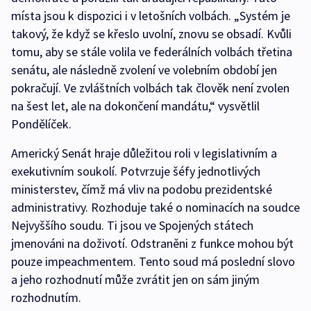
místa jsou k dispozici i v letošních volbách. „Systém je
takový, že když se křeslo uvolní, znovu se obsadí. Kvůli
tomu, aby se stále volila ve federálních volbách třetina
senátu, ale následně zvolení ve volebním období jen
pokračují. Ve zvláštních volbách tak člověk není zvolen
na šest let, ale na dokončení mandátu,“ vysvětlil
Pondělíček.
Americký Senát hraje důležitou roli v legislativním a
exekutivním soukolí. Potvrzuje šéfy jednotlivých
ministerstev, čímž má vliv na podobu prezidentské
administrativy. Rozhoduje také o nominacích na soudce
Nejvyššího soudu. Ti jsou ve Spojených státech
jmenováni na doživotí. Odstraněni z funkce mohou být
pouze impeachmentem. Tento soud má poslední slovo
a jeho rozhodnutí může zvrátit jen on sám jiným
rozhodnutím.