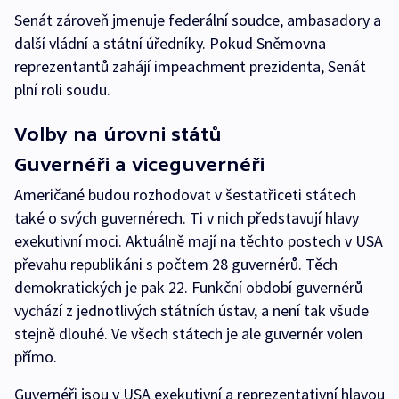
Senát zároveň jmenuje federální soudce, ambasadory a
další vládní a státní úředníky. Pokud Sněmovna
reprezentantů zahájí impeachment prezidenta, Senát
plní roli soudu.
Volby na úrovni států
Guvernéři a viceguvernéři
Američané budou rozhodovat v šestatřiceti státech
také o svých guvernérech. Ti v nich představují hlavy
exekutivní moci. Aktuálně mají na těchto postech v USA
převahu republikáni s počtem 28 guvernérů. Těch
demokratických je pak 22. Funkční období guvernérů
vychází z jednotlivých státních ústav, a není tak všude
stejně dlouhé. Ve všech státech je ale guvernér volen
přímo.
Guvernéři jsou v USA exekutivní a reprezentativní hlavou