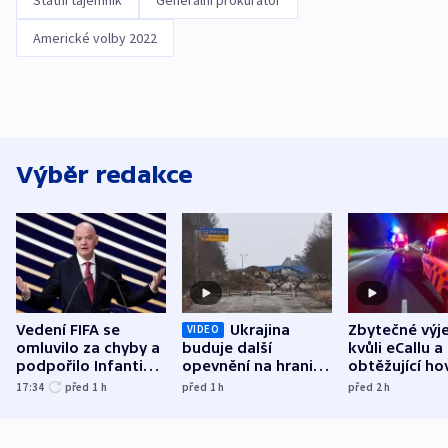
Státní tajemník
Generální prokurátor
Americké volby 2022
Výběr redakce
Vedení FIFA se
Ukrajina
Zbytečné výj
VIDEO
omluvilo za chyby a
buduje další
kvůli eCallu a
podpořilo Infantina.
opevnění na hranici
obtěžující ho
UEFA trvá na
s Běloruskem
zdržují záchr
17:34
před 1
h
před 1
h
před 2
h
bojkotu