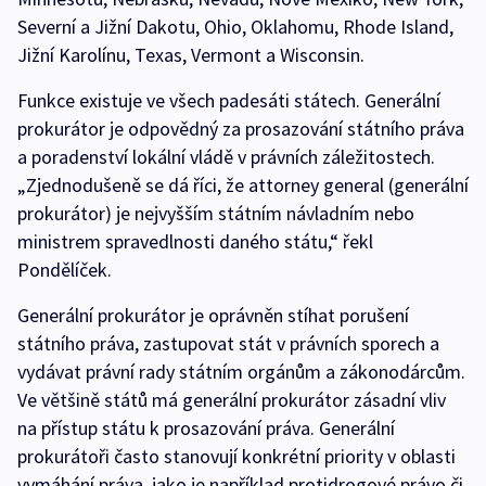
Severní a Jižní Dakotu, Ohio, Oklahomu, Rhode Island,
Jižní Karolínu, Texas, Vermont a Wisconsin.
Funkce existuje ve všech padesáti státech. Generální
prokurátor je odpovědný za prosazování státního práva
a poradenství lokální vládě v právních záležitostech.
„Zjednodušeně se dá říci, že attorney general (generální
prokurátor) je nejvyšším státním návladním nebo
ministrem spravedlnosti daného státu,“ řekl
Pondělíček.
Generální prokurátor je oprávněn stíhat porušení
státního práva, zastupovat stát v právních sporech a
vydávat právní rady státním orgánům a zákonodárcům.
Ve většině států má generální prokurátor zásadní vliv
na přístup státu k prosazování práva. Generální
prokurátoři často stanovují konkrétní priority v oblasti
vymáhání práva, jako je například protidrogové právo či