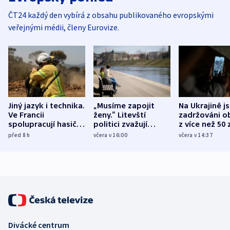
ČT24 každý den vybírá z obsahu publikovaného evropskými
veřejnými médii, členy Eurovize.
Jiný jazyk i technika.
„Musíme zapojit
Na Ukrajině j
Ve Francii
ženy.“ Litevští
zadržováni o
spolupracují hasiči z
politici zvažují
z více než 50 
různých zemí
dohodu o
Bojovali na s
před 8
h
včera v 16:00
včera v 14:37
demografii
Ruska
Divácké centrum