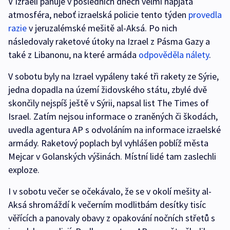
V Izraeli panuje v posledních dnech velmi napjatá
atmosféra, neboť izraelská policie tento týden
provedla
razie
v jeruzalémské mešitě al-Aksá. Po nich
následovaly raketové útoky na Izrael z Pásma Gazy a
také z Libanonu, na které armáda
odpověděla nálety
.
V sobotu byly na Izrael vypáleny také tři rakety ze Sýrie,
jedna dopadla na území židovského státu, zbylé dvě
skončily nejspíš ještě v Sýrii, napsal list The Times of
Israel. Zatím nejsou informace o zraněných či škodách,
uvedla agentura AP s odvoláním na informace izraelské
armády. Raketový poplach byl vyhlášen poblíž města
Mejcar v Golanských výšinách. Místní lidé tam zaslechli
exploze.
I v sobotu večer se očekávalo, že se v okolí mešity al-
Aksá shromáždí k večerním modlitbám desítky tisíc
věřících a panovaly obavy z opakování nočních střetů s