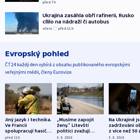
před 7
h
Ukrajina zasáhla obří rafinerii, Rusko
cílilo na nádraží či autobus
včera
před 11
h
Evropský pohled
ČT24 každý den vybírá z obsahu publikovaného evropskými
veřejnými médii, členy Eurovize.
Jiný jazyk i technika.
„Musíme zapojit
Na Ukrajině j
Ve Francii
ženy.“ Litevští
zadržováni o
spolupracují hasiči z
politici zvažují
z více než 50 
různých zemí
dohodu o
Bojovali na s
před 12
h
5. 8. 2026
5. 8. 2026