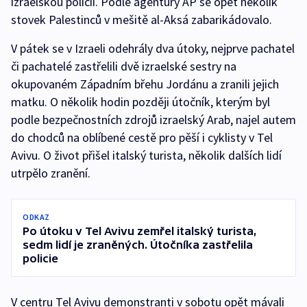
izraelskou policií. Podle agentury AP se opět několik
stovek Palestinců v mešitě al-Aksá zabarikádovalo.
V pátek se v Izraeli odehrály dva útoky, nejprve pachatel
či pachatelé zastřelili dvě izraelské sestry na
okupovaném Západním břehu Jordánu a zranili jejich
matku. O několik hodin později útočník, kterým byl
podle bezpečnostních zdrojů izraelský Arab, najel autem
do chodců na oblíbené cestě pro pěší i cyklisty v Tel
Avivu. O život přišel italský turista, několik dalších lidí
utrpělo zranění.
ODKAZ
Po útoku v Tel Avivu zemřel italský turista,
sedm lidí je zraněných. Útočníka zastřelila
policie
V centru Tel Avivu demonstranti v sobotu opět mávali