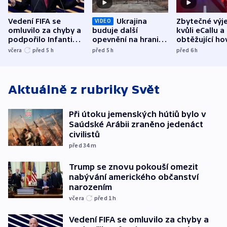
Vedení FIFA se
Ukrajina
Zbytečné výj
VIDEO
omluvilo za chyby a
buduje další
kvůli eCallu a
podpořilo Infantina.
opevnění na hranici
obtěžující ho
UEFA trvá na
s Běloruskem
zdržují záchr
včera
před 5
h
před 5
h
před 6
h
bojkotu
Aktuálně z rubriky
Svět
Při útoku jemenských hútiů bylo v
Saúdské Arábii zraněno jedenáct
civilistů
před 34
m
Trump se znovu pokouší omezit
nabývání amerického občanství
narozením
včera
před 1
h
Vedení FIFA se omluvilo za chyby a