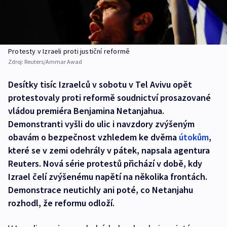
Protesty v Izraeli proti justiční reformě
Zdroj:
Reuters/Ammar Awad
Desítky tisíc Izraelců v sobotu v Tel Avivu opět
protestovaly proti reformě soudnictví prosazované
vládou premiéra Benjamina Netanjahua.
Demonstranti vyšli do ulic i navzdory zvýšeným
obavám o bezpečnost vzhledem ke dvěma
útokům
,
které se v zemi odehrály v pátek, napsala agentura
Reuters. Nová série protestů přichází v době, kdy
Izrael čelí zvýšenému napětí na několika frontách.
Demonstrace neutichly ani poté, co Netanjahu
rozhodl, že reformu odloží.