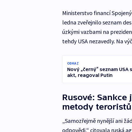
Ministerstvo financí Spojenýc
ledna zveřejnilo seznam desí
úzkými vazbami na prezident
tehdy USA nezavedly. Na výčt
ODKAZ
Nový „černý“ seznam USA s
akt, reagoval Putin
Rusové: Sankce j
metody teroristů
„Samozřejmě nynější ani žá
odpovědi,“ citovala ruská a