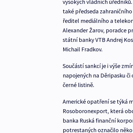
vysokých vládních úředníků
také předseda zahraničního
ředitel mediálního a telek
Alexander Žarov, poradce pr
státní banky VTB Andrej Kos
Michail Fradkov.
Součástí sankcí je i výše zm
napojených na Děripasku či o
černé listině.
Americké opatření se týká mi
Rosoboronexport, která obch
banka Ruská finanční korpo
potrestaných označilo někol