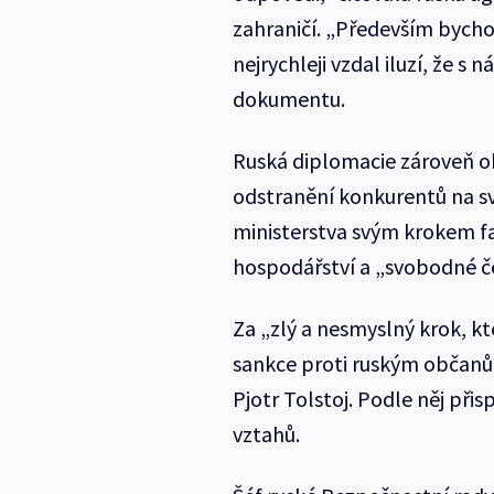
zahraničí. „Především bycho
nejrychleji vzdal iluzí, že s
dokumentu.
Ruská diplomacie zároveň obv
odstranění konkurentů na s
ministerstva svým krokem fa
hospodářství a „svobodné č
Za „zlý a nesmyslný krok, k
sankce proti ruským občan
Pjotr Tolstoj. Podle něj při
vztahů.