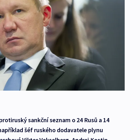
j protiruský sankční seznam o 24 Rusů a 14
například šéf ruského dodavatele plynu
garchové Viktor Vekselberg, Andrej Kostin,