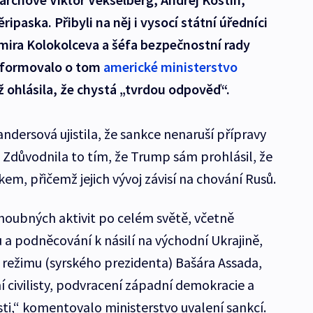
ipaska. Přibyli na něj i vysocí státní úředníci
imira Kolokolceva a šéfa bezpečnostní rady
Informovalo o tom
americké ministerstvo
 ohlásila, že chystá „tvrdou odpověď“.
dersová ujistila, že sankce nenaruší přípravy
Zdůvodnila to tím, že Trump sám prohlásil, že
em, přičemž jejich vývoj závisí na chování Rusů.
houbných aktivit po celém světě, včetně
 podněcování k násilí na východní Ukrajině,
 režimu (syrského prezidenta) Bašára Assada,
 civilisty, podvracení západní demokracie a
ti,“ komentovalo ministerstvo uvalení sankcí.