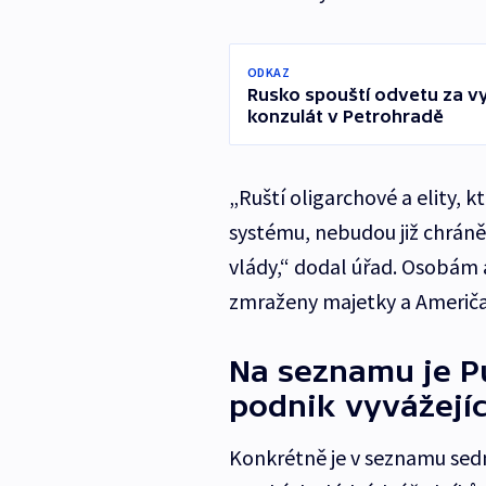
ODKAZ
Rusko spouští odvetu za v
konzulát v Petrohradě
„Ruští oligarchové a elity, 
systému, nebudou již chráně
vlády,“ dodal úřad. Osobám
zmraženy majetky a Američa
Na seznamu je Pu
podnik vyvážejíc
Konkrétně je v seznamu sed