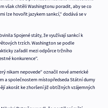
m však chtěli Washingtonu poradit, aby se co
 námi lze hovořit jazykem sankcí,“ dodává se v
inila Spojené státy, že využívají sankcí k
větových trzích. Washington se podle
kticky zařadil mezi odpůrce tržního
estné konkurence“.
terý nikam nepovede“ označil nové americké
ům a společnostem místopředseda Státní dumy
spějí akorát ke zhoršení již obtížných vzájemných