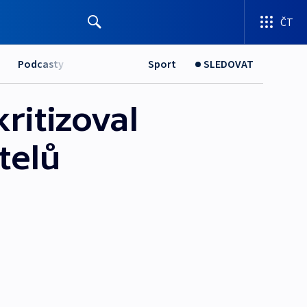
ČT
Podcasty
Sport
SLEDOVAT
ritizoval
telů