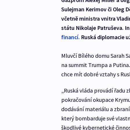
Sulejman Kerimov či Oleg Děr
včetně ministra vnitra Vlad
státu Nikolaje Patruševa. 
financí.
Ruská diplomacie už
Mluvčí Bílého domu Sarah San
na summit Trumpa a Putina. 
chce mít dobré vztahy s Rusk
„Ruská vláda provádí řadu z
pokračování okupace Krymu a
dodávání materiálu a zbraní
který bombarduje své vlastní
škodlivé kybernetické činnos