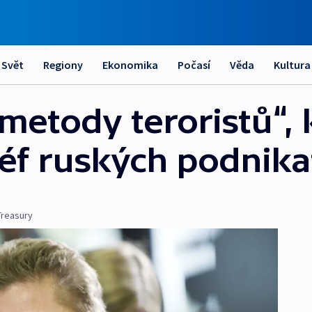
Svět
Regiony
Ekonomika
Počasí
Věda
Kultura
etody teroristů“, k
éf ruských podnika
Treasury