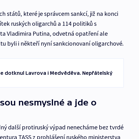
h států, které je správcem sankcí, již na konci
tek ruských oligarchů a 114 politiků s
a Vladimira Putina, odvetná opatření ale
u byli i někteří nyní sankcionovaní oligarchové.
e dotknul Lavrova i Medvěděva. Nepřátelský
sou nesmyslné a jde o
dný další protiruský výpad nenecháme bez tvrdé
gentura TASS z prohlášení ruského ministerstva