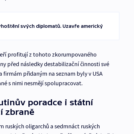
yhoštění svých diplomatů. Uzavře americký
kteří profitují z tohoto zkorumpovaného
ny před následky destabilizační činnosti své
 a firmám přidaným na seznam byly v USA
né s nimi nesmějí spolupracovat.
tinův poradce i státní
í zbraně
m ruských oligarchů a sedmnáct ruských