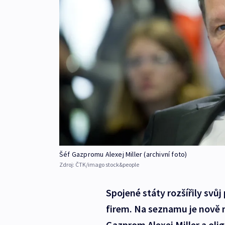
Šéf Gazpromu Alexej Miller (archivní foto)
Zdroj:
ČTK/imago stock&people
Spojené státy rozšířily svů
firem. Na seznamu je nově 
Gazprom Alexej Miller a oli