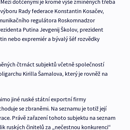
. Mezi dotčenými je kromě výše zmíněných třeba
 výboru Rady federace Konstantin Kosačev,
omunikačního regulátora Roskomnadzor
ezidenta Putina Jevgenij Školov, prezident
tin nebo expremiér a bývalý šéf rozvědky
íněných čtrnáct subjektů včetně společností
ligarchu Kirilla Šamalova, který je rovněž na
mo jiné ruské státní exportní firmy
oduje se zbraněmi. Na seznamu je totiž její
race. Právě zařazení tohoto subjektu na seznam
ik ruských činitelů za „nečestnou konkurenci“