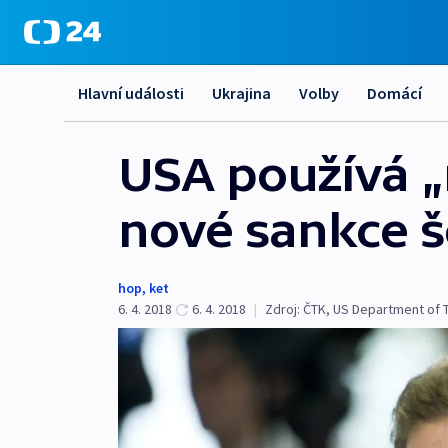
Hlavní události
Ukrajina
Volby
Domácí
USA používá „m
nové sankce š
hop
,
ket
6. 4. 2018
6. 4. 2018
|
Zdroj:
ČTK
,
US Department of 