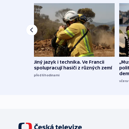
Jiný jazyk i technika. Ve Francii
„Mus
spolupracují hasiči z různých zemí
poli
dem
před 6
hodinami
včera 