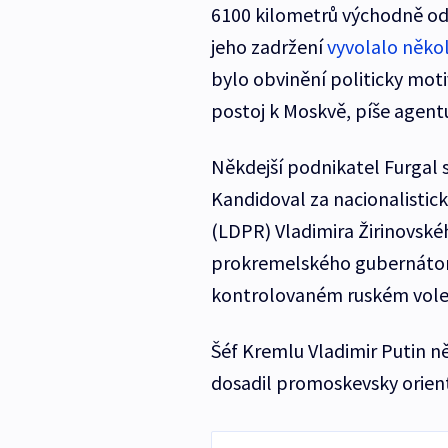
6100 kilometrů východně od M
jeho zadržení
vyvolalo něko
bylo obvinění politicky moti
postoj k Moskvě, píše agent
Někdejší podnikatel Furgal s
Kandidoval za nacionalisti
(LDPR) Vladimira Žirinovské
prokremelského gubernátora
kontrolovaném ruském voleb
Šéf Kremlu Vladimir Putin n
dosadil promoskevsky orien