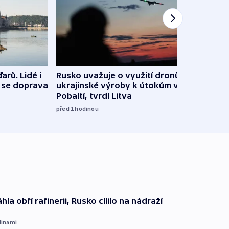
arů. Lidé i
Rusko uvažuje o využití dronů
VIDEO
e se doprava
ukrajinské výroby k útokům v
při 
Pobaltí, tvrdí Litva
před 1
před 1
hodinou
hla obří rafinerii, Rusko cílilo na nádraží
dinami