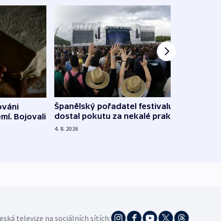
Španělský pořadatel festivalu
ováni
Lesn
dostal pokutu za nekalé praktiky
mí. Bojovali
dopa
zdrav
4. 8. 2026
4. 8. 20
eská televize na sociálních sítích: