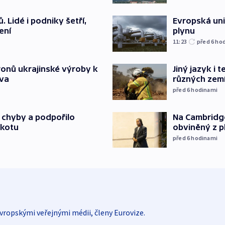
 Lidé i podniky šetří,
Evropská un
ení
plynu
11:23
před 6
ho
ronů ukrajinské výroby k
Jiný jazyk i 
tva
různých zem
před 6
hodinami
Na Cambridge
a chyby a podpořilo
obviněný z p
jkotu
před 6
hodinami
vropskými veřejnými médii, členy Eurovize.