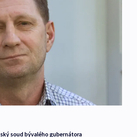
ruský soud bývalého gubernátora