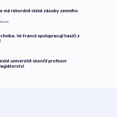
ie má rekordně nízké zásoby zemního
dinami
technika. Ve Francii spolupracují hasiči z
í
ské univerzitě skončil profesor
lagiátorství