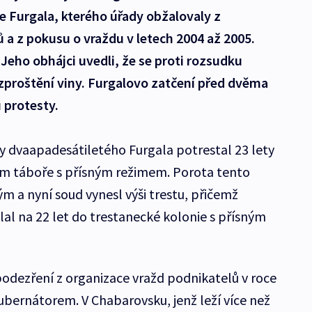
e Furgala, kterého úřady obžalovaly z
 a z pokusu o vraždu v letech 2004 až 2005.
 Jeho obhájci uvedli, že se proti rozsudku
 zproštění viny. Furgalovo zatčení před dvěma
 protesty.
y dvaapadesátiletého Furgala potrestal 23 lety
m táboře s přísným režimem. Porota tento
m a nyní soud vynesl výši trestu, přičemž
al na 22 let do trestanecké kolonie s přísným
 podezření z organizace vražd podnikatelů v roce
ubernátorem. V Chabarovsku, jenž leží více než