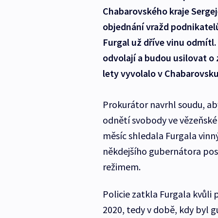
Chabarovského kraje Sergej
objednání vražd podnikatelů
Furgal už dříve vinu odmítl.
odvolají a budou usilovat o
lety vyvolalo v Chabarovsku
Prokurátor navrhl soudu, ab
odnětí svobody ve vězeňské
měsíc shledala Furgala vinný
někdejšího gubernátora posl
režimem.
Policie zatkla Furgala kvůli
2020, tedy v době, kdy byl g