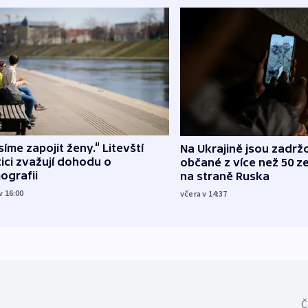
íme zapojit ženy.“ Litevští
Na Ukrajině jsou zadrž
tici zvažují dohodu o
občané z více než 50 ze
ografii
na straně Ruska
v 16:00
včera v 14:37
Č