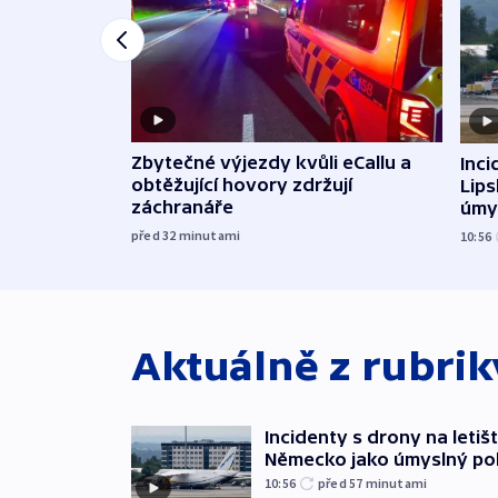
Zbytečné výjezdy kvůli eCallu a
Inci
obtěžující hovory zdržují
Lip
záchranáře
úmy
exp
před 32
minutami
10:56
Aktuálně z rubri
Incidenty s drony na letišt
Německo jako úmyslný po
10:56
před 57
minutami