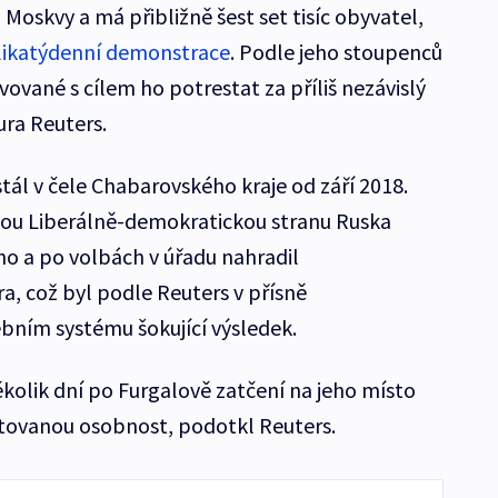
oskvy a má přibližně šest set tisíc obyvatel,
likatýdenní demonstrace
. Podle jeho stoupenců
vované s cílem ho potrestat za příliš nezávislý
ura Reuters.
tál v čele Chabarovského kraje od září 2018.
ckou Liberálně-demokratickou stranu Ruska
ho a po volbách v úřadu nahradil
, což byl podle Reuters v přísně
ním systému šokující výsledek.
ěkolik dní po Furgalově zatčení na jeho místo
tovanou osobnost, podotkl Reuters.