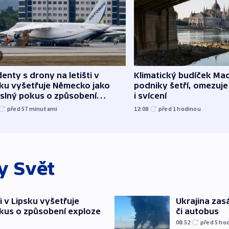
denty s drony na letišti v
Klimatický budíček Maď
sku vyšetřuje Německo jako
podniky šetří, omezuj
slný pokus o způsobení
i svícení
loze
před 57
minutami
12:08
před 1
hodinou
ky
Svět
i v Lipsku vyšetřuje
Ukrajina zasá
kus o způsobení exploze
či autobus
08:52
před 5
ho