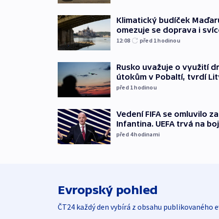
Klimatický budíček Maďarů.
omezuje se doprava i svíc
12:08
před 1
hodinou
Rusko uvažuje o využití d
útokům v Pobaltí, tvrdí Li
před 1
hodinou
Vedení FIFA se omluvilo z
Infantina. UEFA trvá na bo
před 4
hodinami
Evropský pohled
ČT24 každý den vybírá z obsahu publikovaného e