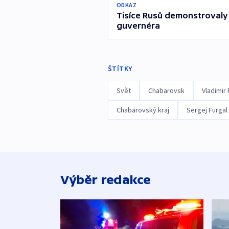
ODKAZ
Tisíce Rusů demonstroval
guvernéra
ŠTÍTKY
Svět
Chabarovsk
Vladimir 
Chabarovský kraj
Sergej Furgal
Výběr redakce