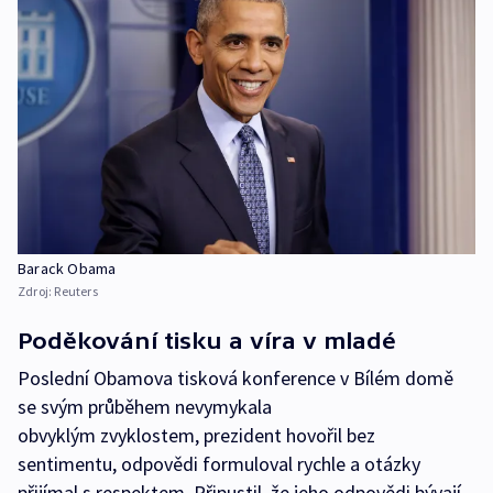
Barack Obama
Zdroj:
Reuters
Poděkování tisku a víra v mladé
Poslední Obamova tisková konference v Bílém domě
se svým průběhem nevymykala
obvyklým zvyklostem, prezident hovořil bez
sentimentu, odpovědi formuloval rychle a otázky
přijímal s respektem. Připustil, že jeho odpovědi bývají