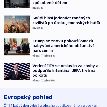
způsobené dětem
před 3
h
Saúdi hlásí jedenáct raněných
civilistů po útoku jemenských hútíů
před 5
h
Trump se znovu pokouší omezit
nabývání amerického občanství
narozením
včera
před 5
h
Vedení FIFA se omluvilo za chyby a
podpořilo Infantina. UEFA trvá na
bojkotu
včera
před 9
h
Evropský pohled
ČT24 každý den vybírá z obsahu publikovaného evropskými