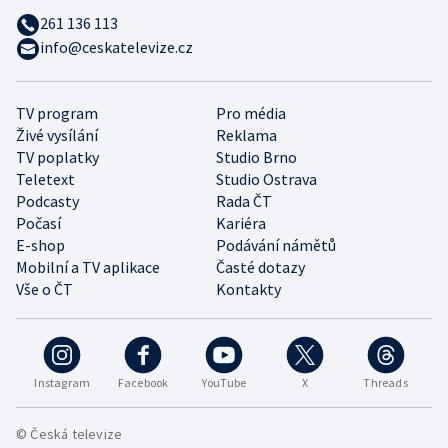
261 136 113
info@ceskatelevize.cz
TV program
Pro média
Živé vysílání
Reklama
TV poplatky
Studio Brno
Teletext
Studio Ostrava
Podcasty
Rada ČT
Počasí
Kariéra
E-shop
Podávání námětů
Mobilní a TV aplikace
Časté dotazy
Vše o ČT
Kontakty
Instagram
Facebook
YouTube
X
Threads
© Česká televize