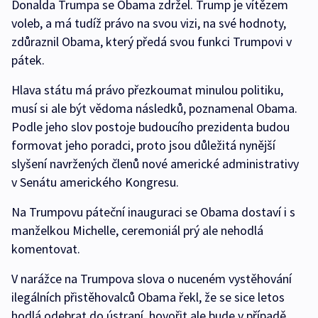
Donalda Trumpa se Obama zdržel. Trump je vítězem
voleb, a má tudíž právo na svou vizi, na své hodnoty,
zdůraznil Obama, který předá svou funkci Trumpovi v
pátek.
Hlava státu má právo přezkoumat minulou politiku,
musí si ale být vědoma následků, poznamenal Obama.
Podle jeho slov postoje budoucího prezidenta budou
formovat jeho poradci, proto jsou důležitá nynější
slyšení navržených členů nové americké administrativy
v Senátu amerického Kongresu.
Na Trumpovu páteční inauguraci se Obama dostaví i s
manželkou Michelle, ceremoniál prý ale nehodlá
komentovat.
V narážce na Trumpova slova o nuceném vystěhování
ilegálních přistěhovalců Obama řekl, že se sice letos
hodlá odebrat do ústraní, hovořit ale bude v případě