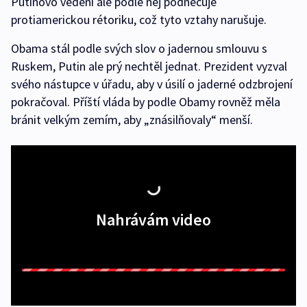
Putinovo vedení ale podle něj podněcuje
protiamerickou rétoriku, což tyto vztahy narušuje.
Obama stál podle svých slov o jadernou smlouvu s
Ruskem, Putin ale prý nechtěl jednat. Prezident vyzval
svého nástupce v úřadu, aby v úsilí o jaderné odzbrojení
pokračoval. Příští vláda by podle Obamy rovněž měla
bránit velkým zemím, aby „znásilňovaly“ menší.
Nahrávám video