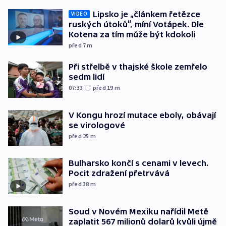
Lipsko je „článkem řetězce
VIDEO
ruských útoků“, míní Votápek. Dle
Kotena za tím může být kdokoli
před 7
m
Při střelbě v thajské škole zemřelo
sedm lidí
07:33
před 19
m
V Kongu hrozí mutace eboly, obávají
se virologové
před 25
m
Bulharsko končí s cenami v levech.
Pocit zdražení přetrvává
před 38
m
Soud v Novém Mexiku nařídil Metě
zaplatit 567 milionů dolarů kvůli újmě