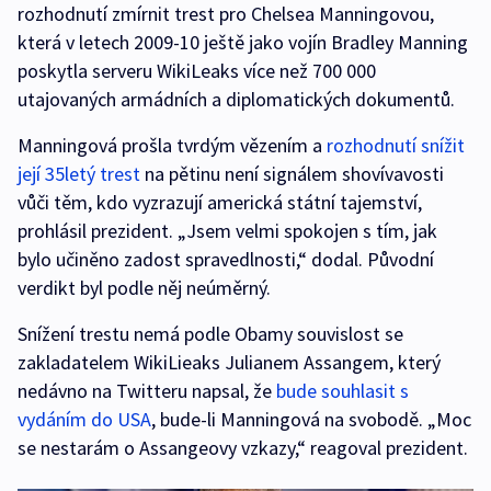
rozhodnutí zmírnit trest pro Chelsea Manningovou,
která v letech 2009-10 ještě jako vojín Bradley Manning
poskytla serveru WikiLeaks více než 700 000
utajovaných armádních a diplomatických dokumentů.
Manningová prošla tvrdým vězením a
rozhodnutí snížit
její 35letý trest
na pětinu není signálem shovívavosti
vůči těm, kdo vyzrazují americká státní tajemství,
prohlásil prezident. „Jsem velmi spokojen s tím, jak
bylo učiněno zadost spravedlnosti,“ dodal. Původní
verdikt byl podle něj neúměrný.
Snížení trestu nemá podle Obamy souvislost se
zakladatelem WikiLieaks Julianem Assangem, který
nedávno na Twitteru napsal, že
bude souhlasit s
vydáním do USA
, bude-li Manningová na svobodě. „Moc
se nestarám o Assangeovy vzkazy,“ reagoval prezident.