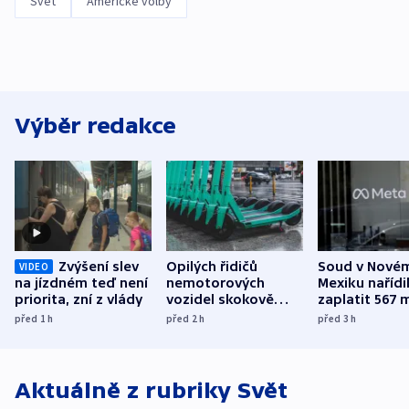
Svět
Americké volby
Výběr redakce
Zvýšení slev
Opilých řidičů
Soud v Nové
VIDEO
na jízdném teď není
nemotorových
Mexiku nařídi
priorita, zní z vlády
vozidel skokově
zaplatit 567 
přibylo, nejvíc ve
dolarů kvůli 
před 1
h
před 2
h
před 3
h
středních Čechách
způsobené d
Aktuálně z rubriky
Svět