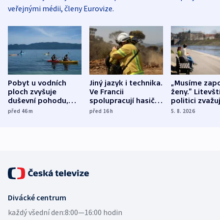
veřejnými médii, členy Eurovize.
Pobyt u vodních
Jiný jazyk i technika.
„Musíme zapo
ploch zvyšuje
Ve Francii
ženy.“ Litevšt
duševní pohodu,
spolupracují hasiči z
politici zvažuj
ukázala
různých zemí
dohodu o
před 46
m
před 16
h
5. 8. 2026
mezinárodní studie
demografii
Divácké centrum
každý všední den:
8:00—16:00 hodin