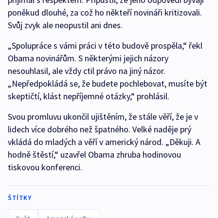
poněkud dlouhé, za což ho někteří novináři kritizovali.
Svůj zvyk ale neopustil ani dnes.
„Spolupráce s vámi práci v této budově prospěla,“ řekl
Obama novinářům. S některými jejich názory
nesouhlasil, ale vždy ctil právo na jiný názor.
„Nepředpokládá se, že budete pochlebovat, musíte být
skeptičtí, klást nepříjemné otázky,“ prohlásil.
Svou promluvu ukončil ujištěním, že stále věří, že je v
lidech více dobrého než špatného. Velké naděje prý
vkládá do mladých a věří v americký národ. „Děkuji. A
hodně štěstí,“ uzavřel Obama zhruba hodinovou
tiskovou konferenci.
ŠTÍTKY