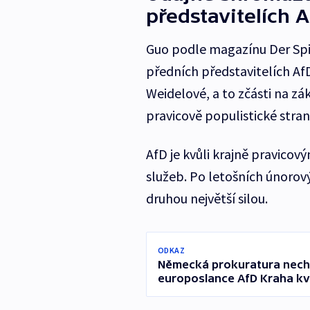
představitelích 
Guo podle magazínu Der Sp
předních představitelích Af
Weidelové, a to zčásti na z
pravicově populistické stran
AfD je kvůli krajně pravico
služeb. Po letošních únoro
druhou největší silou.
ODKAZ
Německá prokuratura necha
europoslance AfD Kraha kvů