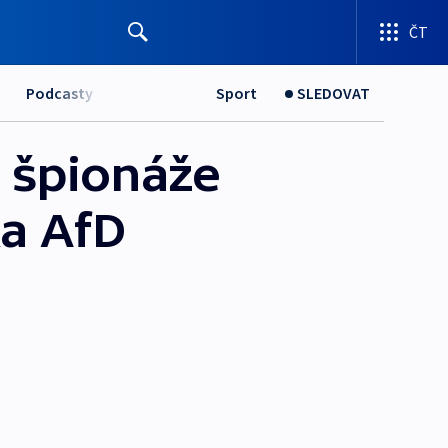
ČT
Podcasty
Sport
SLEDOVAT
 špionáže
ka AfD