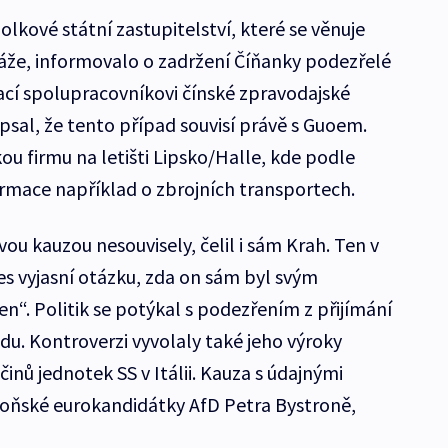
lkové státní zastupitelství, které se věnuje
áže, informovalo o zadržení Číňanky podezřelé
mací spolupracovníkovi čínské zpravodajské
psal, že tento případ souvisí právě s Guoem.
ou firmu na letišti Lipsko/Halle, kde podle
ormace například o zbrojních transportech.
u kauzou nesouvisely, čelil i sám Krah. Ten v
ces vyjasní otázku, zda on sám byl svým
. Politik se potýkal s podezřením z přijímání
u. Kontroverzi vyvolaly také jeho výroky
inů jednotek SS v Itálii. Kauza s údajnými
 loňské eurokandidátky AfD Petra Bystroně,