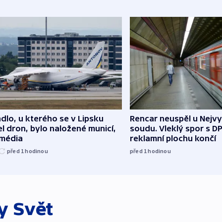
dlo, u kterého se v Lipsku
Rencar neuspěl u Nejv
l dron, bylo naložené municí,
soudu. Vleklý spor s D
 média
reklamní plochu končí
před 1
hodinou
před 1
hodinou
ky
Svět