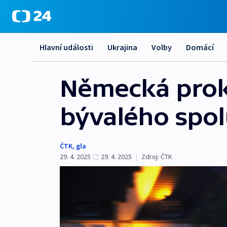
Hlavní události
Ukrajina
Volby
Domácí
Německá proku
bývalého spol
ČTK
,
gla
29. 4. 2025
29. 4. 2025
|
Zdroj:
ČTK