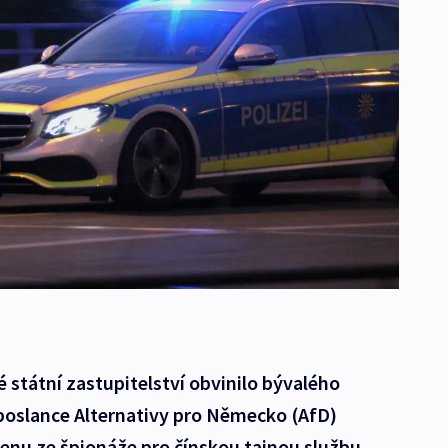
státní zastupitelství obvinilo bývalého
poslance Alternativy pro Německo (AfD)
enu ze špionáže pro čínskou tajnou službu,