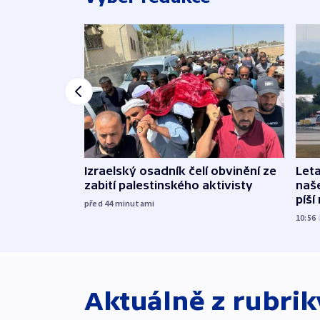
Izraelský osadník čelí obvinění ze
Leta
zabití palestinského aktivisty
naše
píší
před 44
minutami
10:56
Aktuálně z rubri