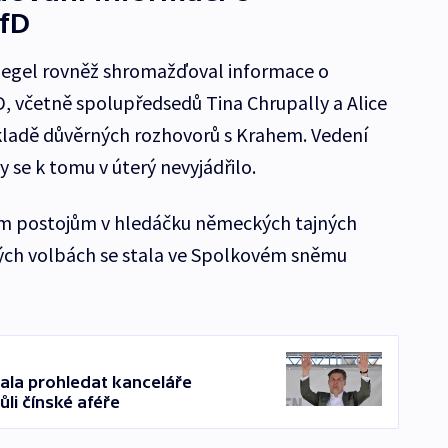
AfD
iegel rovněž shromažďoval informace o
D, včetně spolupředsedů Tina Chrupally a Alice
ákladě důvěrných rozhovorů s Krahem. Vedení
y se k tomu v úterý nevyjádřilo.
vým postojům v hledáčku německých tajných
vých volbách se stala ve Spolkovém sněmu
la prohledat kanceláře
li čínské aféře