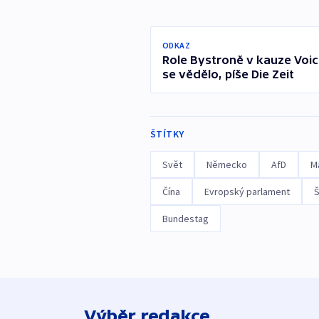
ODKAZ
Role Bystroně v kauze Voic
se vědělo, píše Die Zeit
ŠTÍTKY
Svět
Německo
AfD
Ma
Čína
Evropský parlament
Š
Bundestag
Výběr redakce