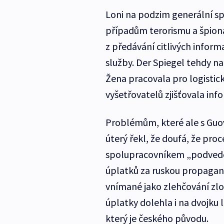
Loni na podzim generální spo
případům terorismu a špion
z předávání citlivých infor
služby. Der Spiegel tehdy na
Žena pracovala pro logistick
vyšetřovatelů zjišťovala inf
Problémům, které ale s Guovo
úterý řekl, že doufá, že pro
spolupracovníkem „podveden“
úplatků za ruskou propagand
vnímané jako zlehčování zloč
úplatky dolehla i na dvojku
který je českého původu.