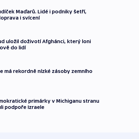
díček Maďarů. Lidé i podniky šetří,
oprava i svícení
 uložil doživotí Afghánci, který loni
ově do lidí
ie má rekordně nízké zásoby zemního
mokratické primárky v Michiganu stranu
ůli podpoře Izraele