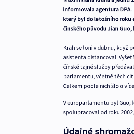
informovala agentura DPA. 
který byl do letošního rok
čínského původu Jian Guo, k
Krah se loni v dubnu, když 
asistenta distancoval. Vyšet
čínské tajné služby předáv
parlamentu, včetně těch citl
Celkem podle nich šlo o víc
V europarlamentu byl Guo, k
spolupracoval od roku 2002, 
Údajné shromažď