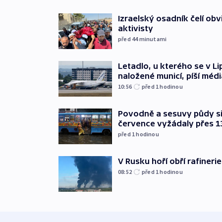
Izraelský osadník čelí obv
aktivisty
před 44
minutami
Letadlo, u kterého se v Li
naložené municí, píší médi
10:56
před 1
hodinou
Povodně a sesuvy půdy si 
července vyžádaly přes 1
před 1
hodinou
V Rusku hoří obří rafinerie
08:52
před 1
hodinou