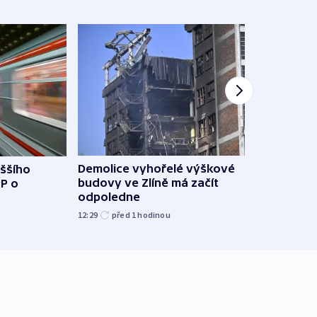
Demolice vyhořelé výškové
yššího
Povod
budovy ve Zlíně má začít
PP o
od z
odpoledne
přes 
12:29
před 1
hodinou
před 1