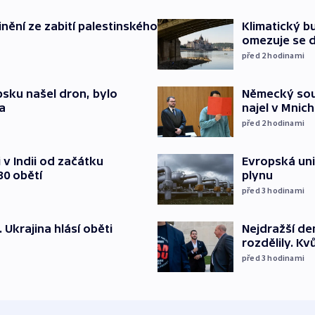
inění ze zabití palestinského
Klimatický bu
omezuje se d
před 2
hodinami
psku našel dron, bylo
Německý soud
a
najel v Mnich
před 2
hodinami
v Indii od začátku
Evropská un
30 obětí
plynu
před 3
hodinami
. Ukrajina hlásí oběti
Nejdražší de
rozdělily. Kv
před 3
hodinami