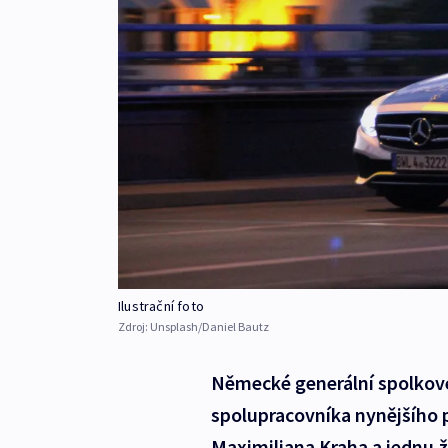
Ilustrační foto
Zdroj:
Unsplash/Daniel Bautz
Německé generální spolkové 
spolupracovníka nynějšího 
Maximiliana Kraha a jednu ž