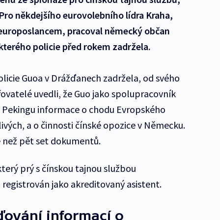
Pro někdejšího eurovolebního lídra Kraha,
u europoslancem, pracoval německý občan
terého policie před rokem zadržela.
policie Guoa v Drážďanech zadržela, od svého
řovatelé uvedli, že Guo jako spolupracovník
al Pekingu informace o chodu Evropského
ivých, a o činnosti čínské opozice v Německu.
e než pět set dokumentů.
terý prý s čínskou tajnou službou
registrován jako akreditovaný asistent.
ování informací o