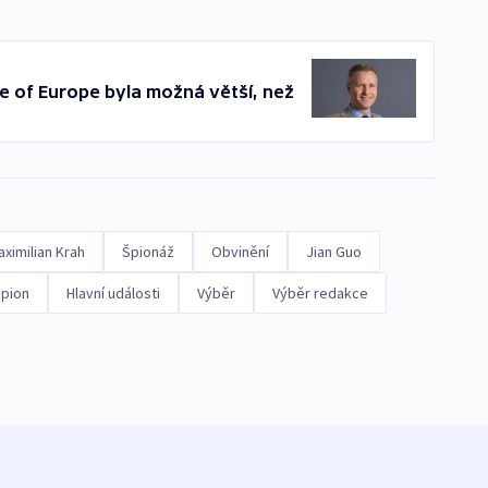
e of Europe byla možná větší, než
ximilian Krah
Špionáž
Obvinění
Jian Guo
pion
Hlavní události
Výběr
Výběr redakce