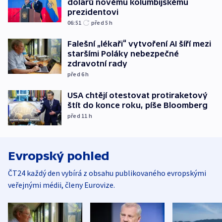
dolarů novému kolumbijskému
prezidentovi
06:51
před 5
h
Falešní „lékaři“ vytvoření AI šíří mezi
staršími Poláky nebezpečné
zdravotní rady
před 6
h
USA chtějí otestovat protiraketový
štít do konce roku, píše Bloomberg
před 11
h
Evropský pohled
ČT24 každý den vybírá z obsahu publikovaného evropskými
veřejnými médii, členy Eurovize.