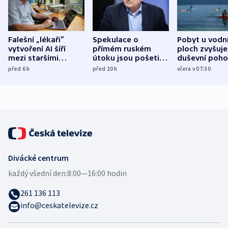
Falešní „lékaři“
Spekulace o
Pobyt u vodn
vytvoření AI šíří
přímém ruském
ploch zvyšuje
mezi staršími
útoku jsou pošetilé,
duševní poho
Poláky nebezpečné
míní estonský
ukázala
před 6
h
před 20
h
včera v 07:30
zdravotní rady
bezpečnostní
mezinárodní 
expert
Divácké centrum
každý všední den:
8:00—16:00 hodin
261 136 113
info@ceskatelevize.cz