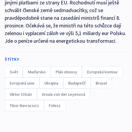
jinými platbami ze strany EU. Rozhodnutí musí ještě
schválit členské země sedmadvacítky, což se
pravděpodobně stane na zasedání ministrů financí 8.
prosince. Očekává se, že ministři na této schůzce dají
zelenou i vyplacení záloh ve výši 5,1 miliardy eur Polsku.
Jde o peníze určené na energetickou transformaci.
ŠTÍTKY
Svět
Maďarsko
Plán obnovy
Evropská komise
Evropská unie
Ukrajina
Budapešť
Brusel
Viktor Orbán
Ursula von der Leyenová
Tibor Navracsics
Fidesz