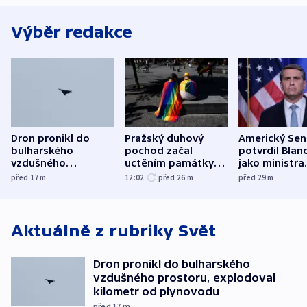
Výběr redakce
Dron pronikl do
Pražský duhový
Americký Sen
bulharského
pochod začal
potvrdil Blan
vzdušného
uctěním památky
jako ministra
prostoru,
obětí berlínského
spravedlnost
před 17
m
12:02
před 26
m
před 29
m
explodoval kilometr
útoku
od plynovodu
Aktuálně z rubriky
Svět
Dron pronikl do bulharského
vzdušného prostoru, explodoval
kilometr od plynovodu
před 17
m