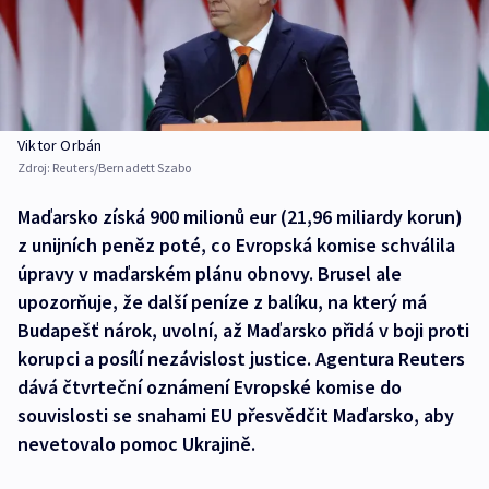
Viktor Orbán
Zdroj:
Reuters/Bernadett Szabo
Maďarsko získá 900 milionů eur (21,96 miliardy korun)
z unijních peněz poté, co Evropská komise schválila
úpravy v maďarském plánu obnovy. Brusel ale
upozorňuje, že další peníze z balíku, na který má
Budapešť nárok, uvolní, až Maďarsko přidá v boji proti
korupci a posílí nezávislost justice. Agentura Reuters
dává čtvrteční oznámení Evropské komise do
souvislosti se snahami EU přesvědčit Maďarsko, aby
nevetovalo pomoc Ukrajině.