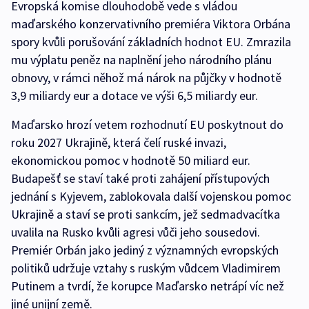
Evropská komise dlouhodobě vede s vládou
maďarského konzervativního premiéra Viktora Orbána
spory kvůli porušování základních hodnot EU. Zmrazila
mu výplatu peněz na naplnění jeho národního plánu
obnovy, v rámci něhož má nárok na půjčky v hodnotě
3,9 miliardy eur a dotace ve výši 6,5 miliardy eur.
Maďarsko hrozí vetem rozhodnutí EU poskytnout do
roku 2027 Ukrajině, která čelí ruské invazi,
ekonomickou pomoc v hodnotě 50 miliard eur.
Budapešť se staví také proti zahájení přístupových
jednání s Kyjevem, zablokovala další vojenskou pomoc
Ukrajině a staví se proti sankcím, jež sedmadvacítka
uvalila na Rusko kvůli agresi vůči jeho sousedovi.
Premiér Orbán jako jediný z významných evropských
politiků udržuje vztahy s ruským vůdcem Vladimirem
Putinem a tvrdí, že korupce Maďarsko netrápí víc než
jiné unijní země.