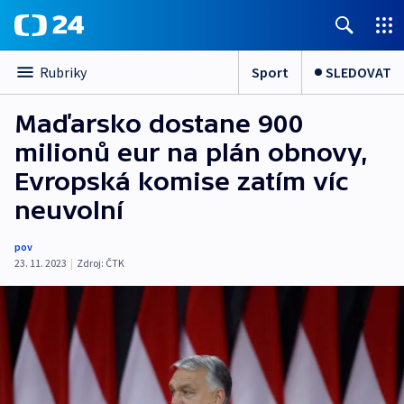
Sport
SLEDOVAT
Rubriky
Maďarsko dostane 900
milionů eur na plán obnovy,
Evropská komise zatím víc
neuvolní
pov
23. 11. 2023
|
Zdroj:
ČTK