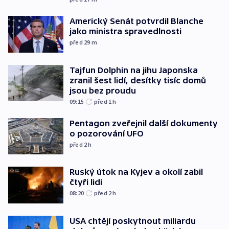
Americký Senát potvrdil Blanche
jako ministra spravedlnosti
před 29
m
Tajfun Dolphin na jihu Japonska
zranil šest lidí, desítky tisíc domů
jsou bez proudu
09:15
před 1
h
Pentagon zveřejnil další dokumenty
o pozorování UFO
před 2
h
Ruský útok na Kyjev a okolí zabil
čtyři lidi
08:20
před 2
h
USA chtějí poskytnout miliardu