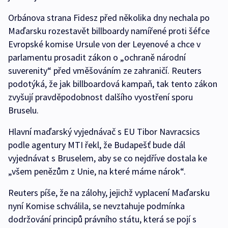
Orbánova strana Fidesz před několika dny nechala po
Maďarsku rozestavět billboardy namířené proti šéfce
Evropské komise Ursule von der Leyenové a chce v
parlamentu prosadit zákon o „ochraně národní
suverenity“ před vměšováním ze zahraničí. Reuters
podotýká, že jak billboardová kampaň, tak tento zákon
zvyšují pravděpodobnost dalšího vyostření sporu
Bruselu.
Hlavní maďarský vyjednávač s EU Tibor Navracsics
podle agentury MTI řekl, že Budapešť bude dál
vyjednávat s Bruselem, aby se co nejdříve dostala ke
„všem penězům z Unie, na které máme nárok“.
Reuters píše, že na zálohy, jejichž vyplacení Maďarsku
nyní Komise schválila, se nevztahuje podmínka
dodržování principů právního státu, která se pojí s