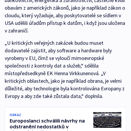
bankovnictví, energetika a zdravotnictví, částečně kvůli
obavám z amerických zákonů, jako je například zákon o
cloudu, který vyžaduje, aby poskytovatelé se sídlem v
USA udělili úřadům přístup k datům, i když jsou uložena
v zahraničí.
„U kritických veřejných zakázek budou muset
dodavatelé zajistit, aby software a hardware byly
vyrobeny v EU, čímž se vyloučí mimoevropské
společnosti z kontroly dat a služeb,“ sdělila
místopředsedkyně EK Henna Virkkunenová. „V
kritických oblastech, jako je například obrana, je velmi
důležité, aby technologie byla kontrolována Evropany z
Evropy a aby zde také zůstala data,“ doplnila.
ODKAZ
Europoslanci schválili návrhy na
odstranění nedostatků v