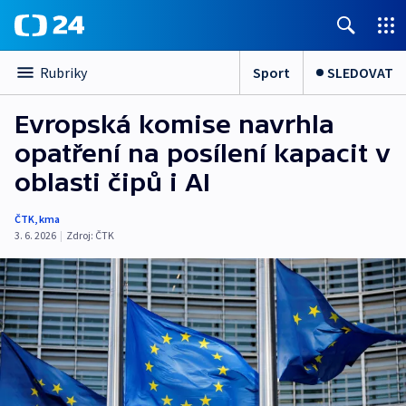
Sport
SLEDOVAT
Rubriky
Evropská komise navrhla
opatření na posílení kapacit v
oblasti čipů i AI
ČTK
,
kma
3. 6. 2026
|
Zdroj:
ČTK