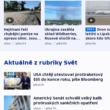
Hejtmani řeší
Ukrajina zasáhla
Dron n
VIDEO
chybějící peníze na
sklad Wildberries,
letišti u Lips
opravu silnic. Jsou
Rusové útočili na
skoro kilo trh
nenárokové, namítá
trh, hasiče či
indicie ukazuj
včera
před 8
h
včera
před 9
h
před 9
h
ministerstvo
stadion
Rusko
Aktuálně z rubriky
Svět
USA chtějí otestovat protiraketový
štít do konce roku, píše Bloomberg
před 3
h
Americký Senát schválil velký balík
protiruských sankčních opatření
včera
před 7
h