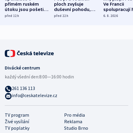
přímém ruském
ploch zvyšuje
Ve Francii
útoku jsou pošetilé,
duševní pohodu,
spolupracují h
míní estonský
ukázala
různých zemí
před 12
h
před 22
h
6. 8. 2026
bezpečnostní
mezinárodní studie
expert
Divácké centrum
každý všední den:
8:00—16:00 hodin
261 136 113
info@ceskatelevize.cz
TV program
Pro média
Živé vysílání
Reklama
TV poplatky
Studio Brno