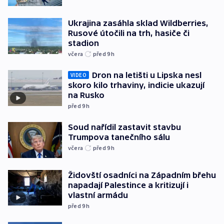
Ukrajina zasáhla sklad Wildberries,
Rusové útočili na trh, hasiče či
stadion
včera
před 9
h
Dron na letišti u Lipska nesl
VIDEO
skoro kilo trhaviny, indicie ukazují
na Rusko
před 9
h
Soud nařídil zastavit stavbu
Trumpova tanečního sálu
včera
před 9
h
Židovští osadníci na Západním břehu
napadají Palestince a kritizují i
vlastní armádu
před 9
h