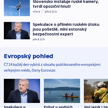
Slovensko instaluje ruské kamery,
tvrdí opoziční hnutí
včera
před 11
h
Spekulace o přímém ruském útoku
jsou pošetilé, míní estonský
bezpečnostní expert
před 12
h
Evropský pohled
ČT24 každý den vybírá z obsahu publikovaného evropskými
veřejnými médii, členy Eurovize.
Spekulace o
Pobyt u vodních
Jiný jazyk i t