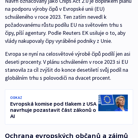
Návrh označovaný jako Chips Act 2.0 je doplňkem plánu
na podporu výroby čipů v Evropské unii (EU)
schváleného v roce 2023. Ten zatím nevedl k
požadovanému růstu podílu EU na světovém trhu s
čipy, píší agentury. Podle Reuters EK usiluje o to, aby
vlády nakupovaly čipy vyráběné podniky z Unie.
Evropa se nyní na celosvětové výrobě čipů podílí jen asi
deseti procenty. V plánu schváleném v roce 2023 si EU
stanovila za cíl zvýšit do konce desetiletí svůj podíl na
globálním trhu s polovodiči na dvacet procent.
ODKAZ
Evropská komise pod tlakem z USA
navrhuje pozastavit část zákonů o
AI
Ochrana evropských občanů a zájmů