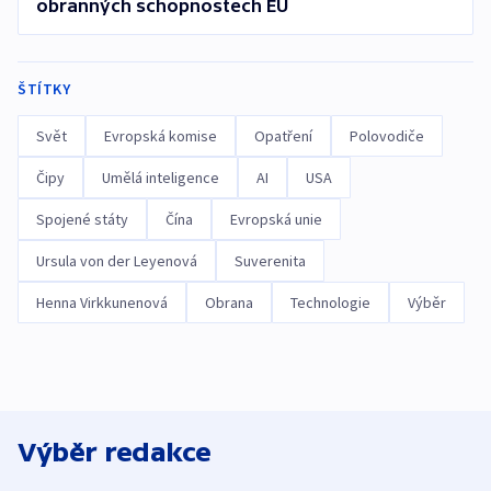
obranných schopnostech EU
ŠTÍTKY
Svět
Evropská komise
Opatření
Polovodiče
Čipy
Umělá inteligence
AI
USA
Spojené státy
Čína
Evropská unie
Ursula von der Leyenová
Suverenita
Henna Virkkunenová
Obrana
Technologie
Výběr
Výběr redakce