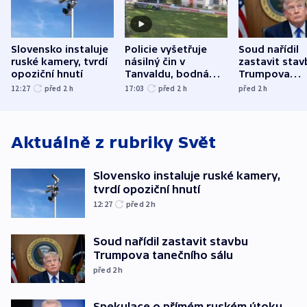
Slovensko instaluje
Policie vyšetřuje
Soud nařídil
ruské kamery, tvrdí
násilný čin v
zastavit stav
opoziční hnutí
Tanvaldu, bodná
Trumpova
zranění při něm
tanečního sá
12:27
před 2
h
17:03
před 2
h
před 2
h
utrpěli tři lidé
Aktuálně z rubriky
Svět
Slovensko instaluje ruské kamery,
tvrdí opoziční hnutí
12:27
před 2
h
Soud nařídil zastavit stavbu
Trumpova tanečního sálu
před 2
h
Spekulace o přímém ruském útoku