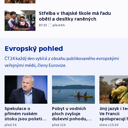
Střelba v thajské škole má řadu
obětí a desítky raněných
07:33
před 6
h
Evropský pohled
ČT24 každý den vybírá z obsahu publikovaného evropskými
veřejnými médii, členy Eurovize.
Spekulace o
Pobyt u vodních
Jiný jazyk i t
přímém ruském
ploch zvyšuje
Ve Francii
útoku jsou pošetilé,
duševní pohodu,
spolupracují h
míní estonský
ukázala
různých zemí
před 3
h
před 12
h
včera v 15:30