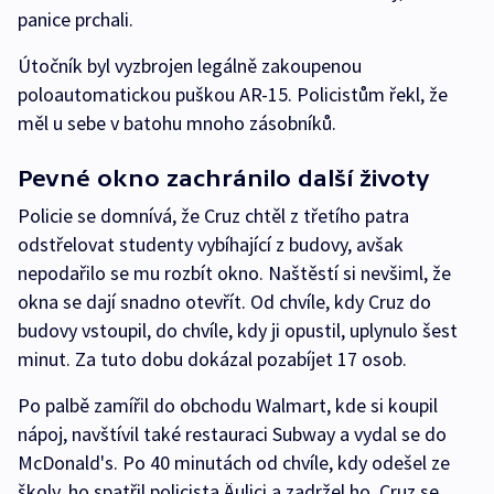
panice prchali.
Útočník byl vyzbrojen legálně zakoupenou
poloautomatickou puškou AR-15. Policistům řekl, že
měl u sebe v batohu mnoho zásobníků.
Pevné okno zachránilo další životy
Policie se domnívá, že Cruz chtěl z třetího patra
odstřelovat studenty vybíhající z budovy, avšak
nepodařilo se mu rozbít okno. Naštěstí si nevšiml, že
okna se dají snadno otevřít. Od chvíle, kdy Cruz do
budovy vstoupil, do chvíle, kdy ji opustil, uplynulo šest
minut. Za tuto dobu dokázal pozabíjet 17 osob.
Po palbě zamířil do obchodu Walmart, kde si koupil
nápoj, navštívil také restauraci Subway a vydal se do
McDonald's. Po 40 minutách od chvíle, kdy odešel ze
školy, ho spatřil policista Äulici a zadržel ho. Cruz se