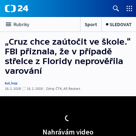
Sport
SLEDOVAT
Rubriky
„Cruz chce zaútočit ve škole.“
FBI přiznala, že v případě
střelce z Floridy neprověřila
varování
kul
,
hop
16. 2. 2018
16. 2. 2018
|
Zdroj:
ČTK
,
AP
,
Reuters
Nahrávám video