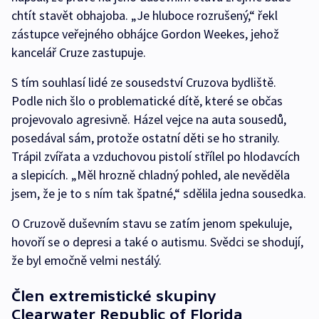
chtít stavět obhajoba. „Je hluboce rozrušený,“ řekl
zástupce veřejného obhájce Gordon Weekes, jehož
kancelář Cruze zastupuje.
S tím souhlasí lidé ze sousedství Cruzova bydliště.
Podle nich šlo o problematické dítě, které se občas
projevovalo agresivně. Házel vejce na auta sousedů,
posedával sám, protože ostatní děti se ho stranily.
Trápil zvířata a vzduchovou pistolí střílel po hlodavcích
a slepicích. „Měl hrozně chladný pohled, ale nevěděla
jsem, že je to s ním tak špatné,“ sdělila jedna sousedka.
O Cruzově duševním stavu se zatím jenom spekuluje,
hovoří se o depresi a také o autismu. Svědci se shodují,
že byl emočně velmi nestálý.
Člen extremistické skupiny
Clearwater Republic of Florida