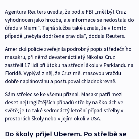
Agentura Reuters uvedla, že podle FBI „měl být Cruz
vyhodnocen jako hrozba, ale informace se nedostala do
úřadu v Miami“. Tajná služba také uznala, že v tomto
případě „nebyla dodržena pravidla“, dodala Reuters.
Americká policie zveřejnila podrobný popis středečního
masakru, při němž devatenáctiletý Nikolas Cruz
zastřelil 17 lidí při útoku na střední školu v Parklandu na
Floridě. Vyplývá z něj, že Cruz měl masovou vraždu
dobře naplánovánu a postupoval chladnokrevně.
Sám střelec se ke všemu přiznal. Masakr patří mezi
deset nejtragičtějších případů střelby na školách ve
světě; je to také sedmnáctý letošní případ střelby v
prostorách školy nebo v jejím okolí v USA.
Do školy přijel Uberem. Po střelbě se