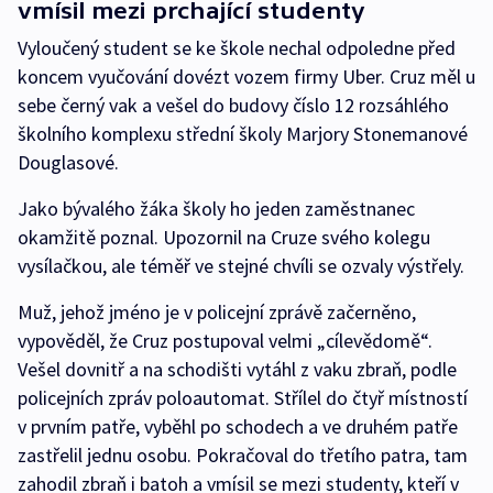
vmísil mezi prchající studenty
Vyloučený student se ke škole nechal odpoledne před
koncem vyučování dovézt vozem firmy Uber. Cruz měl u
sebe černý vak a vešel do budovy číslo 12 rozsáhlého
školního komplexu střední školy Marjory Stonemanové
Douglasové.
Jako bývalého žáka školy ho jeden zaměstnanec
okamžitě poznal. Upozornil na Cruze svého kolegu
vysílačkou, ale téměř ve stejné chvíli se ozvaly výstřely.
Muž, jehož jméno je v policejní zprávě začerněno,
vypověděl, že Cruz postupoval velmi „cílevědomě“.
Vešel dovnitř a na schodišti vytáhl z vaku zbraň, podle
policejních zpráv poloautomat. Střílel do čtyř místností
v prvním patře, vyběhl po schodech a ve druhém patře
zastřelil jednu osobu. Pokračoval do třetího patra, tam
zahodil zbraň i batoh a vmísil se mezi studenty, kteří v