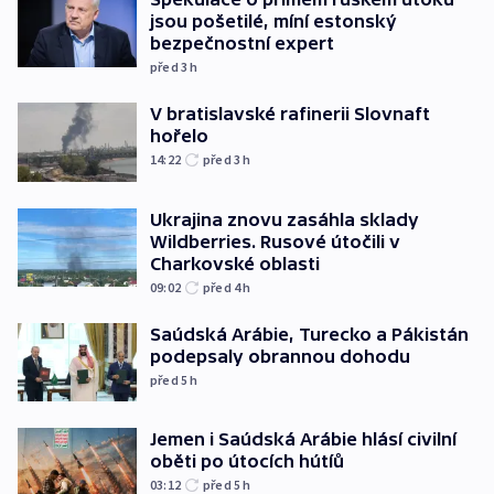
jsou pošetilé, míní estonský
bezpečnostní expert
před 3
h
V bratislavské rafinerii Slovnaft
hořelo
14:22
před 3
h
Ukrajina znovu zasáhla sklady
Wildberries. Rusové útočili v
Charkovské oblasti
09:02
před 4
h
Saúdská Arábie, Turecko a Pákistán
podepsaly obrannou dohodu
před 5
h
Jemen i Saúdská Arábie hlásí civilní
oběti po útocích hútíů
03:12
před 5
h