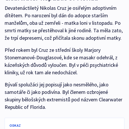
Devatenáctiletý Nikolas Cruz je osiřelým adoptivním
dítětem. Po narození byl dán do adopce starším
manželům, oba už zemřeli - matka loni v listopadu. Po
smrti matky se přestěhoval k jiné rodině. Ta měla zato,
že trpí depresemi, což přičítala skonu adoptivní matky.
Před rokem byl Cruz ze střední školy Marjory
Stonemanové-Douglasové, kde se masakr odehrál, z
kázeňských důvodů vyloučen. Byl v péči psychiatrické
kliniky, už rok tam ale nedocházel.
Bývalí spolužáci jej popisují jako nesmělého, jako
samotáře či jako podivína. Byl členem ozbrojené
skupiny bělošských extremistů pod názvem Clearwater
Republic of Florida.
ODKAZ