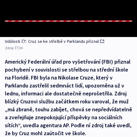
Události ČT: Cruz se ke střelbě v Parklandu přiznal
Zdroj:
ČT24
Americký Federální úřad pro vyšetřování (FBI) přiznal
pochybení v souvislosti se střelbou na střední škole
na Floridě. FBI byla na Nikolase Cruze, který v
Parklandu zastřelil sedmnáct lidí, upozorněna už v
lednu, informaci ale dostatečně neprošetřila. Zdroj
blízký Cruzovi službu začátkem roku varoval, že muž
„má zbraně, touhu zabíjet, chová se nepředvídatelně
a zveřejňuje znepokojující příspěvky na sociálních
sítích“, uvedla agentura AP. Podle ní zdroj také uvedl,
že by Cruz mohl zaútočit ve škole.