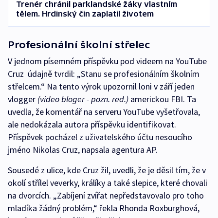
Trenér chránil parklandské žáky vlastním
tělem. Hrdinský čin zaplatil životem
Profesionální školní střelec
V jednom písemném příspěvku pod videem na YouTube
Cruz údajně tvrdil: „Stanu se profesionálním školním
střelcem.“ Na tento výrok upozornil loni v září jeden
vlogger
(video bloger - pozn. red.)
americkou FBI. Ta
uvedla, že komentář na serveru YouTube vyšetřovala,
ale nedokázala autora příspěvku identifikovat.
Příspěvek pocházel z uživatelského účtu nesoucího
jméno Nikolas Cruz, napsala agentura AP.
Sousedé z ulice, kde Cruz žil, uvedli, že je děsil tím, že v
okolí střílel veverky, králíky a také slepice, které chovali
na dvorcích. „Zabíjení zvířat nepředstavovalo pro toho
mladíka žádný problém,“ řekla Rhonda Roxburghová,