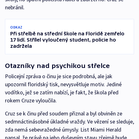
nebránil.
ODKAZ
Při střelbě na střední škole na Floridě zemřelo
17 lidí. Střílel vyloučený student, policie ho
zadržela
Otazníky nad psychikou střelce
Policejní zpráva o činu je sice podrobná, ale jak
upozornil floridský tisk, nevysvětluje motiv. Jediné
vodítko, jež se zatím nabízí, je fakt, že škola před
rokem Cruze vyloučila.
Cruz se k činu před soudem přiznal a byl obviněn ze
sedmnáctinásobné úkladné vraždy. Ve vězení se sleduje,
zda nemá sebevražedné úmysly. List Miami Herald
napsal, že právě na jeho duševním stavu zřejmě bude