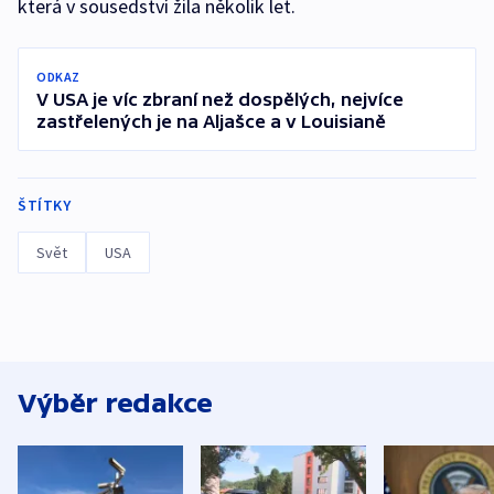
která v sousedství žila několik let.
ODKAZ
V USA je víc zbraní než dospělých, nejvíce
zastřelených je na Aljašce a v Louisianě
ŠTÍTKY
Svět
USA
Výběr redakce