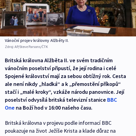
Vánoční projev královny Alžběty II.
Zdroj:
AP/Steve Parsons/ČTK
Britská královna Alžběta II. ve svém tradičním
vánočním poselství připustí, že její rodina i celé
Spojené království mají za sebou obtížný rok. Cesta
ale není nikdy „hladká“ a k „přemostění příkopů“
stačí i „malé kroky“, vzkáže národu panovnice. Její
poselství odvysílá britská televizní stanice
BBC
One
na Boží hod v 16:00 našeho času.
Britská královna v projevu podle informací BBC
poukazuje na život Ježíše Krista a klade důraz na