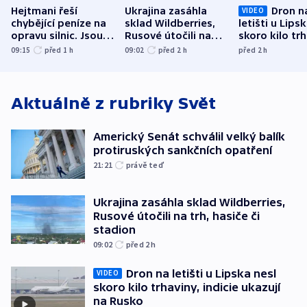
Hejtmani řeší
Ukrajina zasáhla
Dron n
VIDEO
chybějící peníze na
sklad Wildberries,
letišti u Lips
opravu silnic. Jsou
Rusové útočili na
skoro kilo trh
nenárokové, namítá
trh, hasiče či
indicie ukazuj
09:15
před 1
h
09:02
před 2
h
před 2
h
ministerstvo
stadion
Rusko
Aktuálně z rubriky
Svět
Americký Senát schválil velký balík
protiruských sankčních opatření
21:21
právě teď
Ukrajina zasáhla sklad Wildberries,
Rusové útočili na trh, hasiče či
stadion
09:02
před 2
h
Dron na letišti u Lipska nesl
VIDEO
skoro kilo trhaviny, indicie ukazují
na Rusko