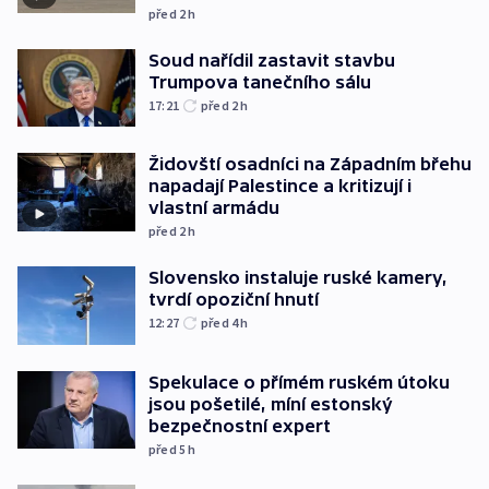
před 2
h
Soud nařídil zastavit stavbu
Trumpova tanečního sálu
17:21
před 2
h
Židovští osadníci na Západním břehu
napadají Palestince a kritizují i
vlastní armádu
před 2
h
Slovensko instaluje ruské kamery,
tvrdí opoziční hnutí
12:27
před 4
h
Spekulace o přímém ruském útoku
jsou pošetilé, míní estonský
bezpečnostní expert
před 5
h