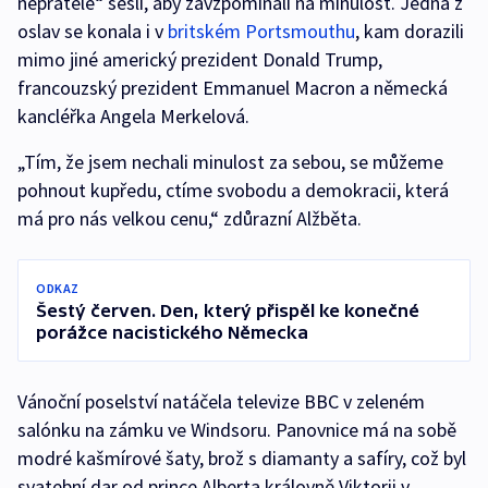
nepřátelé“ sešli, aby zavzpomínali na minulost. Jedna z
oslav se konala i v
britském Portsmouthu
, kam dorazili
mimo jiné americký prezident Donald Trump,
francouzský prezident Emmanuel Macron a německá
kancléřka Angela Merkelová.
„Tím, že jsem nechali minulost za sebou, se můžeme
pohnout kupředu, ctíme svobodu a demokracii, která
má pro nás velkou cenu,“ zdůrazní Alžběta.
ODKAZ
Šestý červen. Den, který přispěl ke konečné
porážce nacistického Německa
Vánoční poselství natáčela televize BBC v zeleném
salónku na zámku ve Windsoru. Panovnice má na sobě
modré kašmírové šaty, brož s diamanty a safíry, což byl
svatební dar od prince Alberta královně Viktorii v