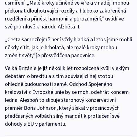
usmíření. „Malé kroky učiněné ve víře a v naději mohou
překonat dlouhotrvající rozdíly a hluboko zakořeněná
rozdělení a přinést harmonii a porozumění,“ uvádí ve
své promluvě k národu Alžběta II.
„Cesta samozřejmě není vždy hladká a letos jsme mohli
někdy cítit, jak je hrbolatá, ale malé kroky mohou
změnit svět,“ je přesvědčena panovnice.
Velká Británie je již několik let rozpolcená kvůli vleklým
debatám o brexitu a s tím související nejistotou
ohledně budoucnosti země. Odchod Spojeného
království z Evropské unie by se mohl odehrát koncem
ledna. Alespoň to slibuje staronový konzervativní
premiér Boris Johnson, který získal v prosincových
předčasných volbách silný mandát k protlačení své
dohody s EU v parlamentu.