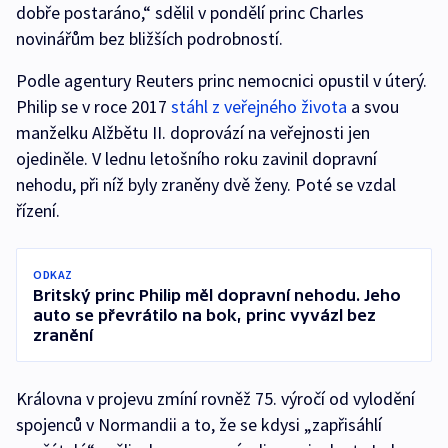
dobře postaráno,“ sdělil v pondělí princ Charles
novinářům bez bližších podrobností.
Podle agentury Reuters princ nemocnici opustil v úterý.
Philip se v roce 2017
stáhl z veřejného života
a svou
manželku Alžbětu II. doprovází na veřejnosti jen
ojediněle. V lednu letošního roku zavinil dopravní
nehodu, při níž byly zraněny dvě ženy. Poté se vzdal
řízení.
ODKAZ
Britský princ Philip měl dopravní nehodu. Jeho
auto se převrátilo na bok, princ vyvázl bez
zranění
Královna v projevu zmíní rovněž 75. výročí od vylodění
spojenců v Normandii a to, že se kdysi „zapřisáhlí