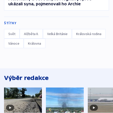
ukázali syna, pojmenovali ho Archie
ŠTÍTKY
Svět
Alžběta II.
Velká Británie
Královská rodina
Vánoce
Královna
Výběr redakce