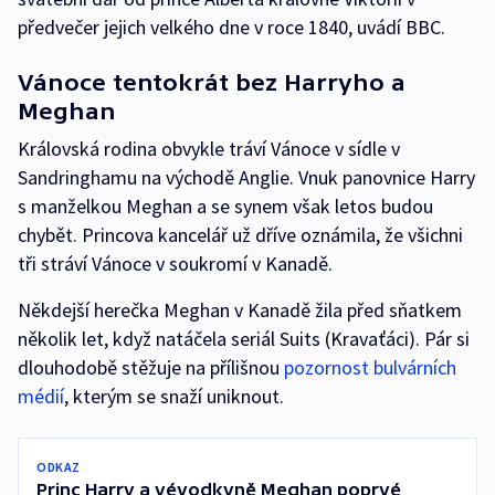
předvečer jejich velkého dne v roce 1840, uvádí BBC.
Vánoce tentokrát bez Harryho a
Meghan
Královská rodina obvykle tráví Vánoce v sídle v
Sandringhamu na východě Anglie. Vnuk panovnice Harry
s manželkou Meghan a se synem však letos budou
chybět. Princova kancelář už dříve oznámila, že všichni
tři stráví Vánoce v soukromí v Kanadě.
Někdejší herečka Meghan v Kanadě žila před sňatkem
několik let, když natáčela seriál Suits (Kravaťáci). Pár si
dlouhodobě stěžuje na přílišnou
pozornost bulvárních
médií
, kterým se snaží uniknout.
ODKAZ
Princ Harry a vévodkyně Meghan poprvé