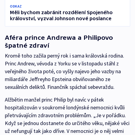
ODKAZ
Měli bychom zabránit rozdělení Spojeného
království, vyzval Johnson nové poslance
Aféra prince Andrewa a Philipovo
špatné zdraví
Kromě toho zažila perný rok i sama královská rodina.
Princ Andrew, vévoda z Yorku se v listopadu stáhl z
veřejného života poté, co vyšly najevo jeho vazby na
miliardáře Jeffreyho Epsteina obviňovaného ze
sexuálních deliktů. Finančník spáchal sebevraždu.
Alžbětin manžel princ Philip byl navíc v pátek
hospitalizován v soukromé londýnské nemocnici kvůli
přetrvávajícím zdravotním problémům. „Je v pořádku.
Když se jednou dostanete do určitého věku, nějaké věci
už nefungují tak jako dříve. V nemocnici je o něj velmi