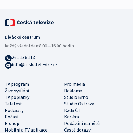
Divácké centrum
každý všední den:
8:00—16:00 hodin
261 136 113
info@ceskatelevize.cz
TV program
Pro média
Živé vysílání
Reklama
TV poplatky
Studio Brno
Teletext
Studio Ostrava
Podcasty
Rada ČT
Počasí
Kariéra
E-shop
Podávání námětů
Mobilní a TV aplikace
Časté dotazy