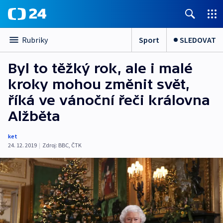
Sport
SLEDOVAT
Rubriky
Byl to těžký rok, ale i malé
kroky mohou změnit svět,
říká ve vánoční řeči královna
Alžběta
ket
24. 12. 2019
|
Zdroj:
BBC
,
ČTK