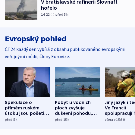
V bratislavské rafinerii Slovnaft
hořelo
14:22
před 5
h
Evropský pohled
ČT24 každý den vybírá z obsahu publikovaného evropskými
veřejnými médii, členy Eurovize.
Spekulace o
Pobyt u vodních
Jiný jazyk i t
přímém ruském
ploch zvyšuje
Ve Francii
útoku jsou pošetilé,
duševní pohodu,
spolupracují h
míní estonský
ukázala
různých zemí
před 5
h
před 15
h
včera v 15:30
bezpečnostní
mezinárodní studie
expert