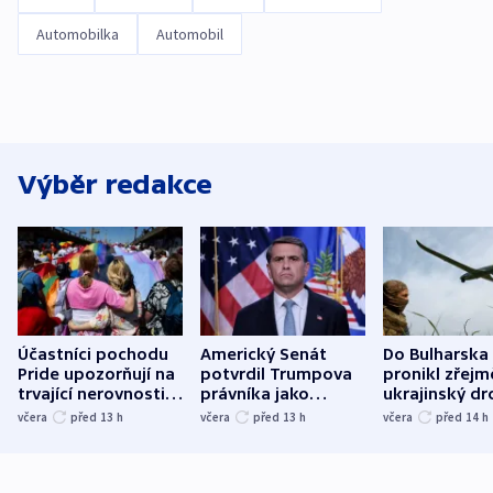
Automobilka
Automobil
Výběr redakce
Účastníci pochodu
Americký Senát
Do Bulharska
Pride upozorňují na
potvrdil Trumpova
pronikl zřejm
trvající nerovnosti i
právníka jako
ukrajinský dr
společenskou
ministra
explodoval k
včera
před 13
h
včera
před 13
h
včera
před 14
h
atmosféru
spravedlnosti
od plynovod