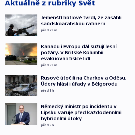
Aktuálně z rubriky
Svět
Jemenští hútíové tvrdí, že zasáhli
saúdskoarabskou rafinerii
před 21
m
Kanadu i Evropu dál sužují lesní
požáry. V Britské Kolumbii
evakuovali tisíce lidí
před 51
m
Rusové útočili na Charkov a Oděsu.
Údery hlásí i úřady v Bělgorodu
před 1
h
Německý ministr po incidentu v
Lipsku varuje před každodenními
hybridními útoky
před 5
h