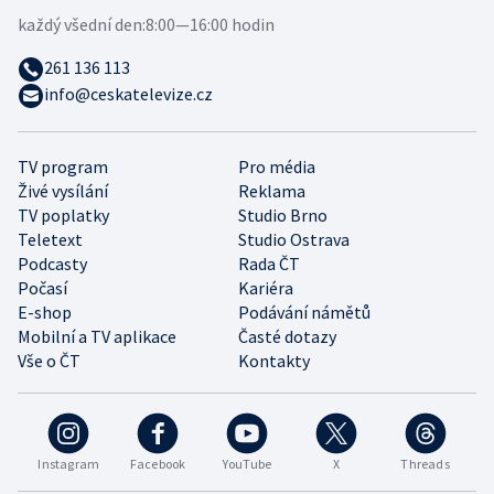
každý všední den:
8:00—16:00 hodin
261 136 113
info@ceskatelevize.cz
TV program
Pro média
Živé vysílání
Reklama
TV poplatky
Studio Brno
Teletext
Studio Ostrava
Podcasty
Rada ČT
Počasí
Kariéra
E-shop
Podávání námětů
Mobilní a TV aplikace
Časté dotazy
Vše o ČT
Kontakty
Instagram
Facebook
YouTube
X
Threads