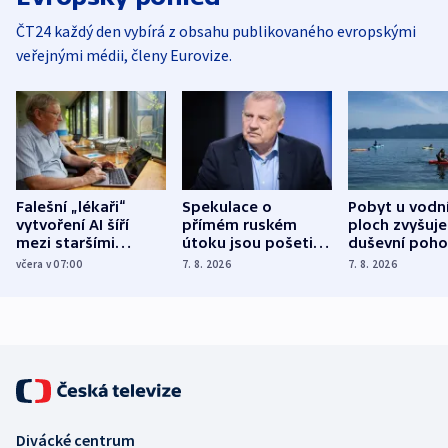
ČT24 každý den vybírá z obsahu publikovaného evropskými
veřejnými médii, členy Eurovize.
Falešní „lékaři“
Spekulace o
Pobyt u vodn
vytvoření AI šíří
přímém ruském
ploch zvyšuje
mezi staršími
útoku jsou pošetilé,
duševní poho
Poláky nebezpečné
míní estonský
ukázala
včera v 07:00
7. 8. 2026
7. 8. 2026
zdravotní rady
bezpečnostní
mezinárodní 
expert
Divácké centrum