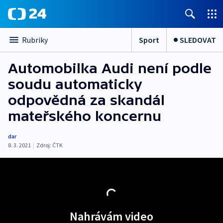
Sport
SLEDOVAT
Rubriky
Automobilka Audi není podle
soudu automaticky
odpovědná za skandál
mateřského koncernu
dar
8. 3. 2021
|
Zdroj:
ČTK
Nahrávám video