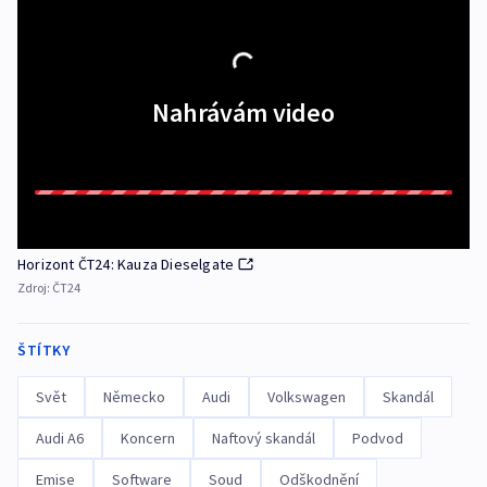
Nahrávám video
Horizont ČT24: Kauza Dieselgate
Zdroj:
ČT24
ŠTÍTKY
Svět
Německo
Audi
Volkswagen
Skandál
Audi A6
Koncern
Naftový skandál
Podvod
Emise
Software
Soud
Odškodnění