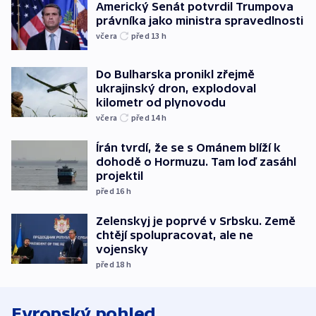
Americký Senát potvrdil Trumpova
právníka jako ministra spravedlnosti
včera
před 13
h
Do Bulharska pronikl zřejmě
ukrajinský dron, explodoval
kilometr od plynovodu
včera
před 14
h
Írán tvrdí, že se s Ománem blíží k
dohodě o Hormuzu. Tam loď zasáhl
projektil
před 16
h
Zelenskyj je poprvé v Srbsku. Země
chtějí spolupracovat, ale ne
vojensky
před 18
h
Evropský pohled