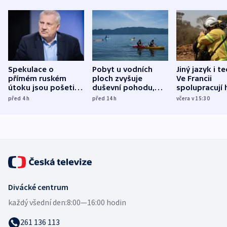
Spekulace o
Pobyt u vodních
Jiný jazyk i t
přímém ruském
ploch zvyšuje
Ve Francii
útoku jsou pošetilé,
duševní pohodu,
spolupracují h
míní estonský
ukázala
různých zemí
před 4
h
před 14
h
včera v 15:30
bezpečnostní
mezinárodní studie
expert
Divácké centrum
každý všední den:
8:00—16:00 hodin
261 136 113