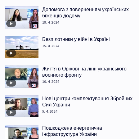
Допомога з поверненням українських
біженців додому
19. 4. 2024
Безпілотники у війні в Україні
15. 4. 2024
Життя в Оріхові на лінії українського
воєнного фронту
10. 4. 2024
Нові центри комплектування Збройних
Сил України
5. 4. 2024
Пошкоджена енергетична
інфраструктура України