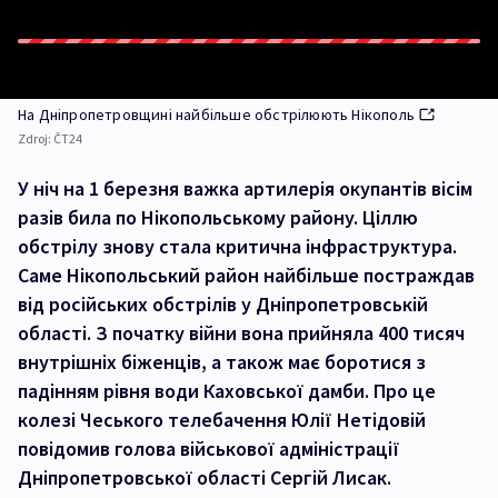
На Дніпропетровщині найбільше обстрілюють Нікополь
Zdroj:
ČT24
У ніч на 1 березня важка артилерія окупантів вісім
разів била по Нікопольському району. Ціллю
обстрілу знову стала критична інфраструктура.
Саме Нікопольський район найбільше постраждав
від російських обстрілів у Дніпропетровській
області. З початку війни вона прийняла 400 тисяч
внутрішніх біженців, а також має боротися з
падінням рівня води Каховської дамби. Про це
колезі Чеського телебачення Юлії Нетідовій
повідомив голова військової адміністрації
Дніпропетровської області Сергій Лисак.