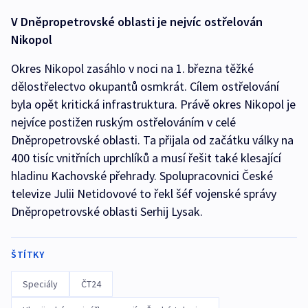
V Dněpropetrovské oblasti je nejvíc ostřelován
Nikopol
Okres Nikopol zasáhlo v noci na 1. března těžké
dělostřelectvo okupantů osmkrát. Cílem ostřelování
byla opět kritická infrastruktura. Právě okres Nikopol je
nejvíce postižen ruským ostřelováním v celé
Dněpropetrovské oblasti. Ta přijala od začátku války na
400 tisíc vnitřních uprchlíků a musí řešit také klesající
hladinu Kachovské přehrady. Spolupracovnici České
televize Julii Netidovové to řekl šéf vojenské správy
Dněpropetrovské oblasti Serhij Lysak.
ŠTÍTKY
Speciály
ČT24