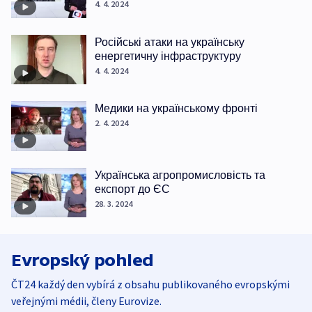
4. 4. 2024
Російські атаки на українську
енергетичну інфраструктуру
4. 4. 2024
Медики на українському фронті
2. 4. 2024
Українська агропромисловість та
експорт до ЄС
28. 3. 2024
Evropský pohled
ČT24 každý den vybírá z obsahu publikovaného evropskými
veřejnými médii, členy Eurovize.