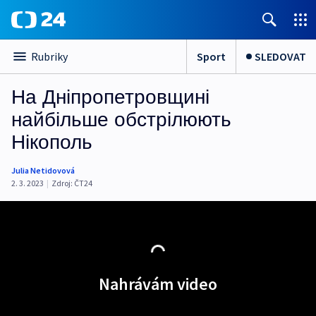
Sport
SLEDOVAT
Rubriky
На Дніпропетровщині
найбільше обстрілюють
Нікополь
Julia Netidovová
2. 3. 2023
|
Zdroj:
ČT24
Nahrávám video