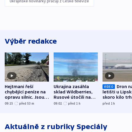
Ukrajinské novinářky pracují z České televize
Výběr redakce
Hejtmani řeší
Ukrajina zasáhla
Dron n
VIDEO
chybějící peníze na
sklad Wildberries,
letišti u Lips
opravu silnic. Jsou
Rusové útočili na
skoro kilo trh
nenárokové, namítá
trh, hasiče či
indicie ukazuj
09:15
před 53
m
09:02
před 1
h
před 1
h
ministerstvo
stadion
Rusko
Aktuálně z rubriky
Speciály