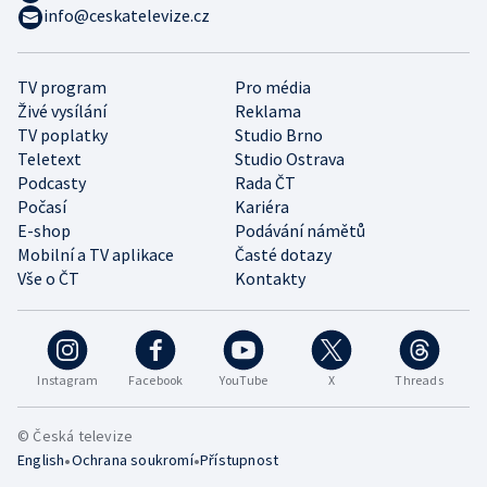
info@ceskatelevize.cz
TV program
Pro média
Živé vysílání
Reklama
TV poplatky
Studio Brno
Teletext
Studio Ostrava
Podcasty
Rada ČT
Počasí
Kariéra
E-shop
Podávání námětů
Mobilní a TV aplikace
Časté dotazy
Vše o ČT
Kontakty
Instagram
Facebook
YouTube
X
Threads
© Česká televize
•
•
English
Ochrana soukromí
Přístupnost