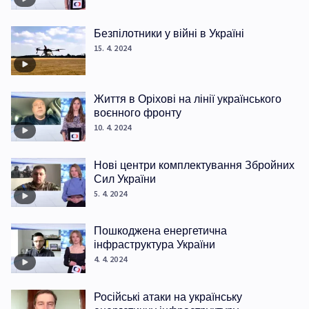
Безпілотники у війні в Україні
15. 4. 2024
Життя в Оріхові на лінії українського
воєнного фронту
10. 4. 2024
Нові центри комплектування Збройних
Сил України
5. 4. 2024
Пошкоджена енергетична
інфраструктура України
4. 4. 2024
Російські атаки на українську