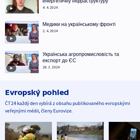
енергетичну інфраструктуру
4. 4. 2024
Медики на українському фронті
2. 4. 2024
Українська агропромисловість та
експорт до ЄС
28. 3. 2024
Evropský pohled
ČT24 každý den vybírá z obsahu publikovaného evropskými
veřejnými médii, členy Eurovize.