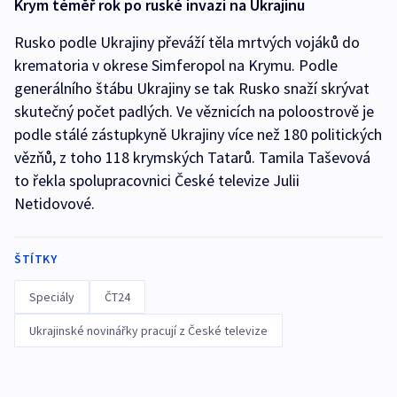
Krym téměř rok po ruské invazi na Ukrajinu
Rusko podle Ukrajiny převáží těla mrtvých vojáků do
krematoria v okrese Simferopol na Krymu. Podle
generálního štábu Ukrajiny se tak Rusko snaží skrývat
skutečný počet padlých. Ve věznicích na poloostrově je
podle stálé zástupkyně Ukrajiny více než 180 politických
vězňů, z toho 118 krymských Tatarů. Tamila Taševová
to řekla spolupracovnici České televize Julii
Netidovové.
ŠTÍTKY
Speciály
ČT24
Ukrajinské novinářky pracují z České televize