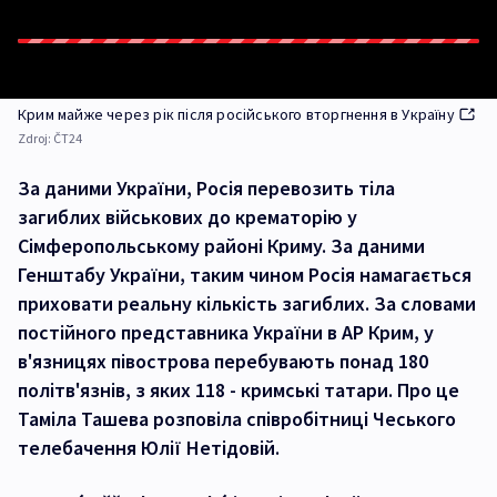
Крим майже через рік після російського вторгнення в Україну
Zdroj:
ČT24
За даними України, Росія перевозить тіла
загиблих військових до крематорію у
Сімферопольському районі Криму. За даними
Генштабу України, таким чином Росія намагається
приховати реальну кількість загиблих. За словами
постійного представника України в АР Крим, у
в'язницях півострова перебувають понад 180
політв'язнів, з яких 118 - кримські татари. Про це
Таміла Ташева розповіла співробітниці Чеського
телебачення Юлії Нетідовій.