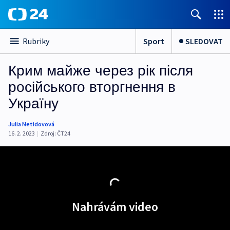
Sport
SLEDOVAT
Rubriky
Крим майже через рік після
російського вторгнення в
Україну
Julia Netidovová
16. 2. 2023
|
Zdroj:
ČT24
Nahrávám video