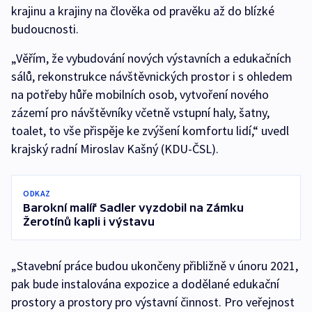
krajinu a krajiny na člověka od pravěku až do blízké
budoucnosti.
„Věřím, že vybudování nových výstavních a edukačních
sálů, rekonstrukce návštěvnických prostor i s ohledem
na potřeby hůře mobilních osob, vytvoření nového
zázemí pro návštěvníky včetně vstupní haly, šatny,
toalet, to vše přispěje ke zvýšení komfortu lidí,“ uvedl
krajský radní Miroslav Kašný (KDU-ČSL).
ODKAZ
Barokní malíř Sadler vyzdobil na Zámku
Žerotínů kapli i výstavu
„Stavební práce budou ukončeny přibližně v únoru 2021,
pak bude instalována expozice a dodělané edukační
prostory a prostory pro výstavní činnost. Pro veřejnost