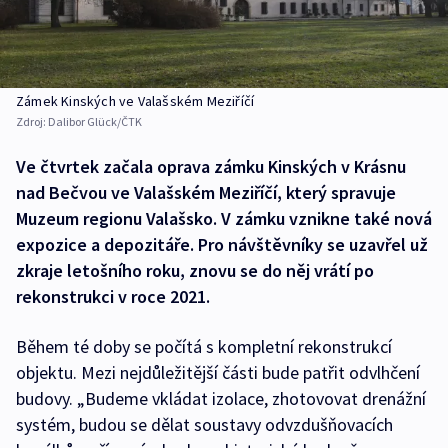
Zámek Kinských ve Valašském Meziříčí
Zdroj:
Dalibor Glück/ČTK
Ve čtvrtek začala oprava zámku Kinských v Krásnu
nad Bečvou ve Valašském Meziříčí, který spravuje
Muzeum regionu Valašsko. V zámku vznikne také nová
expozice a depozitáře. Pro návštěvníky se uzavřel už
zkraje letošního roku, znovu se do něj vrátí po
rekonstrukci v roce 2021.
Během té doby se počítá s kompletní rekonstrukcí
objektu. Mezi nejdůležitější části bude patřit odvlhčení
budovy. „Budeme vkládat izolace, zhotovovat drenážní
systém, budou se dělat soustavy odvzdušňovacích