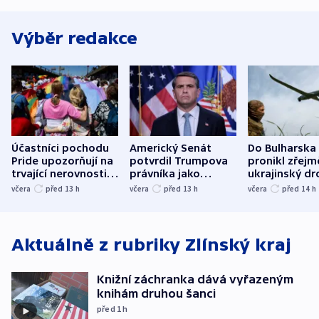
Výběr redakce
Účastníci pochodu
Americký Senát
Do Bulharska
Pride upozorňují na
potvrdil Trumpova
pronikl zřejm
trvající nerovnosti i
právníka jako
ukrajinský dr
společenskou
ministra
explodoval k
včera
před 13
h
včera
před 13
h
včera
před 14
h
atmosféru
spravedlnosti
od plynovod
Aktuálně z rubriky
Zlínský kraj
Knižní záchranka dává vyřazeným
knihám druhou šanci
před 1
h