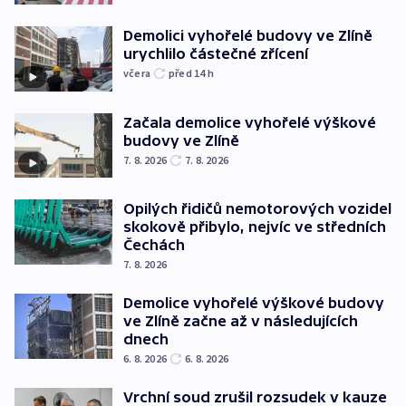
Demolici vyhořelé budovy ve Zlíně
urychlilo částečné zřícení
včera
před 14
h
Začala demolice vyhořelé výškové
budovy ve Zlíně
7. 8. 2026
7. 8. 2026
Opilých řidičů nemotorových vozidel
skokově přibylo, nejvíc ve středních
Čechách
7. 8. 2026
Demolice vyhořelé výškové budovy
ve Zlíně začne až v následujících
dnech
6. 8. 2026
6. 8. 2026
Vrchní soud zrušil rozsudek v kauze