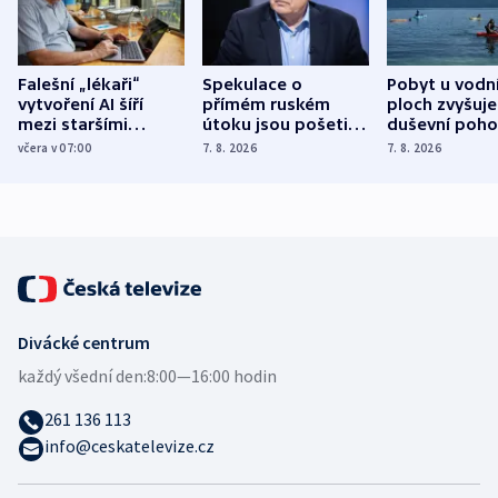
Falešní „lékaři“
Spekulace o
Pobyt u vodn
vytvoření AI šíří
přímém ruském
ploch zvyšuje
mezi staršími
útoku jsou pošetilé,
duševní poho
Poláky nebezpečné
míní estonský
ukázala
včera v 07:00
7. 8. 2026
7. 8. 2026
zdravotní rady
bezpečnostní
mezinárodní 
expert
Divácké centrum
každý všední den:
8:00—16:00 hodin
261 136 113
info@ceskatelevize.cz