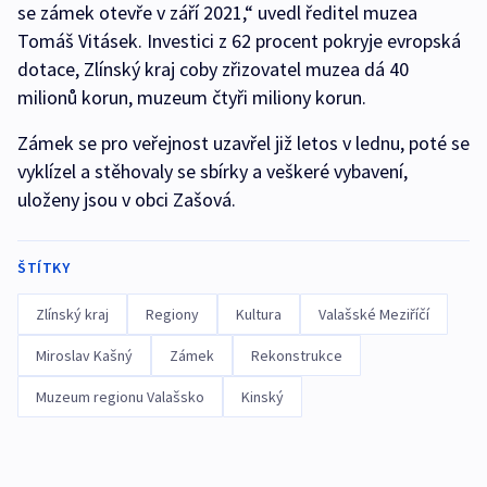
se zámek otevře v září 2021,“ uvedl ředitel muzea
Tomáš Vitásek. Investici z 62 procent pokryje evropská
dotace, Zlínský kraj coby zřizovatel muzea dá 40
milionů korun, muzeum čtyři miliony korun.
Zámek se pro veřejnost uzavřel již letos v lednu, poté se
vyklízel a stěhovaly se sbírky a veškeré vybavení,
uloženy jsou v obci Zašová.
ŠTÍTKY
Zlínský kraj
Regiony
Kultura
Valašské Meziříčí
Miroslav Kašný
Zámek
Rekonstrukce
Muzeum regionu Valašsko
Kinský