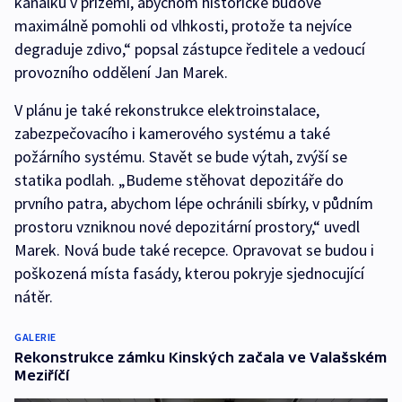
kanálků v přízemí, abychom historické budově
maximálně pomohli od vlhkosti, protože ta nejvíce
degraduje zdivo,“ popsal zástupce ředitele a vedoucí
provozního oddělení Jan Marek.
V plánu je také rekonstrukce elektroinstalace,
zabezpečovacího i kamerového systému a také
požárního systému. Stavět se bude výtah, zvýší se
statika podlah. „Budeme stěhovat depozitáře do
prvního patra, abychom lépe ochránili sbírky, v půdním
prostoru vzniknou nové depozitární prostory,“ uvedl
Marek. Nová bude také recepce. Opravovat se budou i
poškozená místa fasády, kterou pokryje sjednocující
nátěr.
GALERIE
Rekonstrukce zámku Kinských začala ve Valašském
Meziříčí