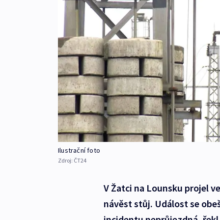
Ilustrační foto
Zdroj:
ČT24
V Žatci na Lounsku projel ve
návěst stůj. Událost se obeš
incidentu neprůjezdná, řekl