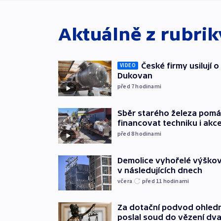
Aktuálně z rubri
České firmy usilují 
VIDEO
Dukovan
před 7
hodinami
Sběr starého železa pom
financovat techniku i akc
před 8
hodinami
Demolice vyhořelé výškov
v následujících dnech
včera
před 11
hodinami
Za dotační podvod ohled
poslal soud do vězení dv