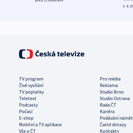
před 12
hodinami
5. 8. 2
TV program
Pro média
Živé vysílání
Reklama
TV poplatky
Studio Brno
Teletext
Studio Ostrava
Podcasty
Rada ČT
Počasí
Kariéra
E-shop
Podávání námět
Mobilní a TV aplikace
Časté dotazy
Vše o ČT
Kontakty