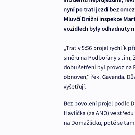
nyní po trati jezdí bez omez
Mluvčí Drážní inspekce Mart
vozidlech byly odhadnuty na
„Trať v 5:56 projel rychlík p
směru na Podbořany s tím, ž
dobu šetření byl provoz na 
obnoven,“ řekl Gavenda. Dův
vyšetřují.
Bez povolení projel podle D
Havlíčka (za ANO) ve středu 
na Domažlicku, poté se tam s