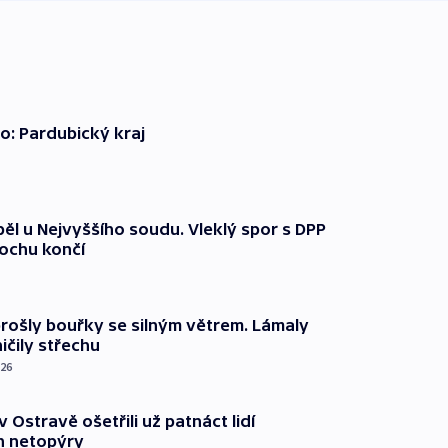
o: Pardubický kraj
ěl u Nejvyššího soudu. Vleklý spor s DPP
lochu končí
prošly bouřky se silným větrem. Lámaly
ičily střechu
026
v Ostravě ošetřili už patnáct lidí
 netopýry