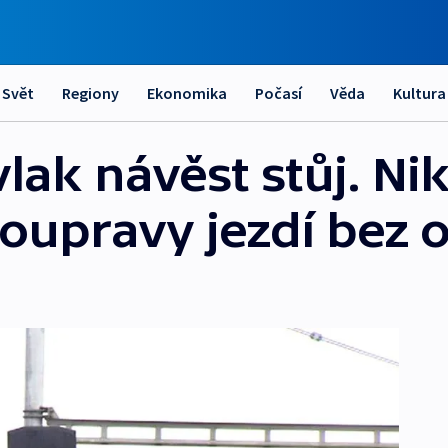
Svět
Regiony
Ekonomika
Počasí
Věda
Kultura
 vlak návěst stůj. N
 soupravy jezdí bez