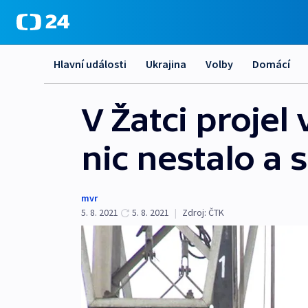
Hlavní události
Ukrajina
Volby
Domácí
V Žatci projel
nic nestalo a
mvr
5. 8. 2021
5. 8. 2021
|
Zdroj:
ČTK