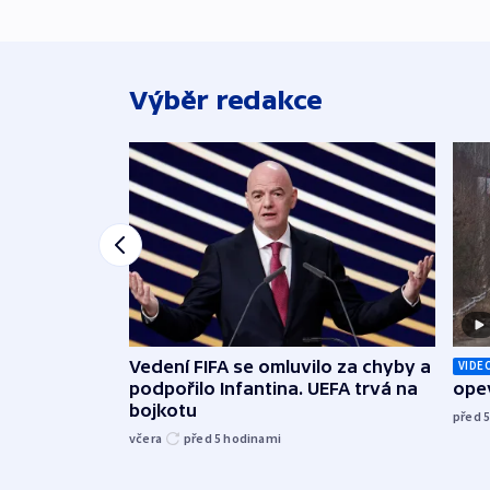
Výběr redakce
Vedení FIFA se omluvilo za chyby a
VIDE
podpořilo Infantina. UEFA trvá na
opev
bojkotu
před 
včera
před 5
hodinami