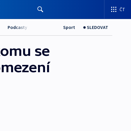
ČT
Podcasty
Sport
SLEDOVAT
ikomu se
 omezení