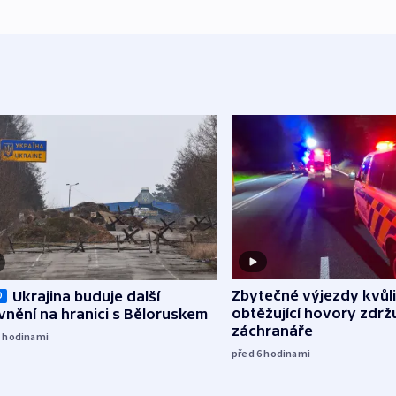
Zbytečné výjezdy kvůli
Ukrajina buduje další
O
obtěžující hovory zdržu
nění na hranici s Běloruskem
záchranáře
5
hodinami
před 6
hodinami