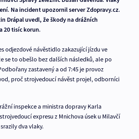
ení. Na incident upozornil server Zdopravy.cz.
in Drápal uvedl, že škody na drážních
 20 tisíc korun.
řes odjezdové návěstidlo zakazující jízdu ve
e se to obešlo bez dalších následků, ale po
Podbořany zastavený a od 7:45 je provoz
od, proč strojvedoucí návěst projel, odborníci
rážní inspekce a ministra dopravy Karla
strojvedoucí expresu z Mnichova úsek u Milavčí
razily dva vlaky.