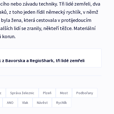
cího nebo závadu techniky. Tři lidé zemřeli, dva
vlaků, z toho jeden řídil německý rychlík, v němž
ětí byla žena, která cestovala v protijedoucím
lších lidí se zranily, někteří těžce. Materiální
 korun.
k z Bavorska a RegioShark, tři lidé zemřeli
c
Správa železnic
Plzeň
Most
Podbořany
ANO
Vlak
Návěst
Rychlík