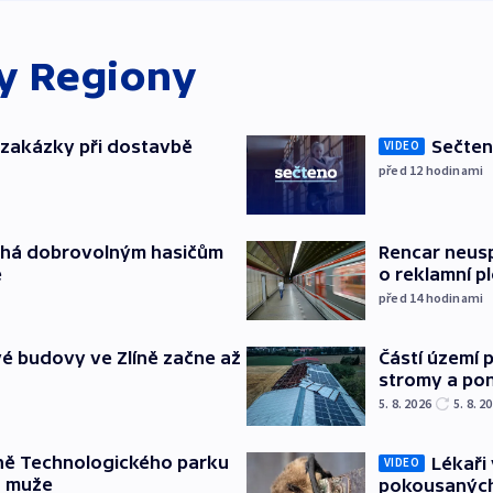
ky
Regiony
o zakázky při dostavbě
Sečten
VIDEO
před 12
hodinami
áhá dobrovolným hasičům
Rencar neusp
e
o reklamní p
před 14
hodinami
é budovy ve Zlíně začne až
Částí území 
stromy a pon
5. 8. 2026
5. 8. 2
ně Technologického parku
Lékaři 
VIDEO
a muže
pokousaných