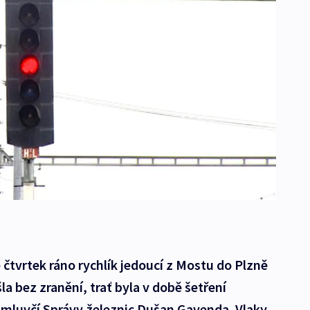
 čtvrtek ráno rychlík jedoucí z Mostu do Plzně
la bez zranění, trať byla v době šetření
 mluvčí Správy železnic Dušan Gavenda. Vlaky