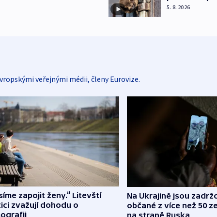
5. 8. 2026
vropskými veřejnými médii, členy Eurovize.
íme zapojit ženy.“ Litevští
Na Ukrajině jsou zadrž
tici zvažují dohodu o
občané z více než 50 ze
ografii
na straně Ruska