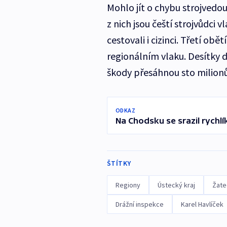
Mohlo jít o chybu strojvedou
z nich jsou čeští strojvůdci 
cestovali i cizinci. Třetí ob
regionálním vlaku. Desítky da
škody přesáhnou sto milionů
ODKAZ
Na Chodsku se srazil rychlí
ŠTÍTKY
Regiony
Ústecký kraj
Žate
Drážní inspekce
Karel Havlíček