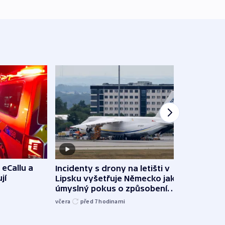
 eCallu a
Incidenty s drony na letišti v
Klima
jí
Lipsku vyšetřuje Německo jako
podn
úmyslný pokus o způsobení
i sví
exploze
včera
před 7
hodinami
včera