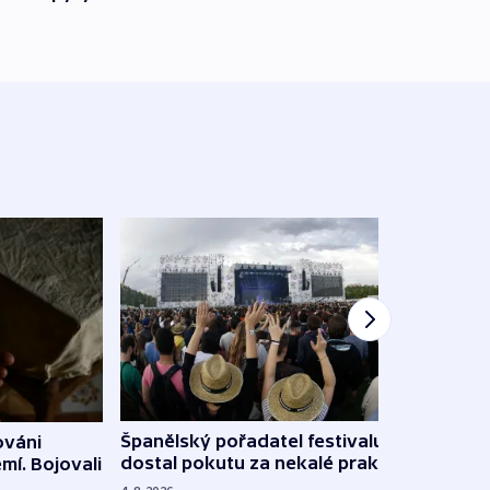
Španělský pořadatel festivalu
ováni
Lesn
dostal pokutu za nekalé praktiky
mí. Bojovali
dopa
zdrav