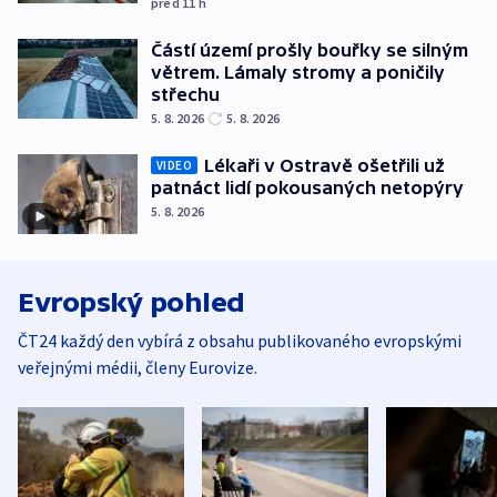
před 11
h
Částí území prošly bouřky se silným
větrem. Lámaly stromy a poničily
střechu
5. 8. 2026
5. 8. 2026
Lékaři v Ostravě ošetřili už
VIDEO
patnáct lidí pokousaných netopýry
5. 8. 2026
Evropský pohled
ČT24 každý den vybírá z obsahu publikovaného evropskými
veřejnými médii, členy Eurovize.