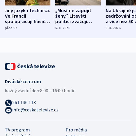
Jiný jazyk i technika.
„Musíme zapojit
Na Ukrajině j
Ve Francii
ženy.“ Litevští
zadržováni o
spolupracují hasiči z
politici zvažují
z více než 50 
různých zemí
dohodu o
Bojovali na s
před 9
h
5. 8. 2026
5. 8. 2026
demografii
Ruska
Divácké centrum
každý všední den:
8:00—16:00 hodin
261 136 113
info@ceskatelevize.cz
TV program
Pro média