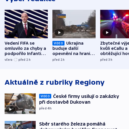
Vedení FIFA se
Ukrajina
Zbytečné výj
VIDEO
omluvilo za chyby a
buduje další
kvůli eCallu a
podpořilo Infantina.
opevnění na hranici
obtěžující ho
UEFA trvá na
s Běloruskem
zdržují záchr
včera
před 2
h
před 2
h
před 3
h
bojkotu
Aktuálně z rubriky
Regiony
České firmy usilují o zakázky
VIDEO
při dostavbě Dukovan
před 4
h
Sběr starého železa pomáhá