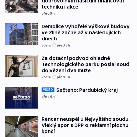
dobrovolným hasičům financovat
techniku i akce
před 5
h
Demolice vyhořelé výškové budovy
ve Zlíně začne až v následujících
dnech
včera
před 8
h
Za dotační podvod ohledně
Technologického parku poslal soud
do vězení dva muže
včera
před 8
h
Sečteno: Pardubický kraj
VIDEO
před 9
h
Rencar neuspěl u Nejvyššího soudu.
Vleklý spor s DPP o reklamní plochu
končí