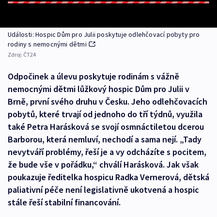
Události: Hospic Dům pro Julii poskytuje odlehčovací pobyty pro
rodiny s nemocnými dětmi
Zdroj:
ČT24
Odpočinek a úlevu poskytuje rodinám s vážně
nemocnými dětmi lůžkový hospic Dům pro Julii v
Brně, první svého druhu v Česku. Jeho odlehčovacích
pobytů, které trvají od jednoho do tří týdnů, využila
také Petra Harásková se svojí osmnáctiletou dcerou
Barborou, která nemluví, nechodí a sama nejí. „Tady
nevytváří problémy, řeší je a vy odcházíte s pocitem,
že bude vše v pořádku,“ chválí Harásková. Jak však
poukazuje ředitelka hospicu Radka Vernerová, dětská
paliativní péče není legislativně ukotvená a hospic
stále řeší stabilní financování.