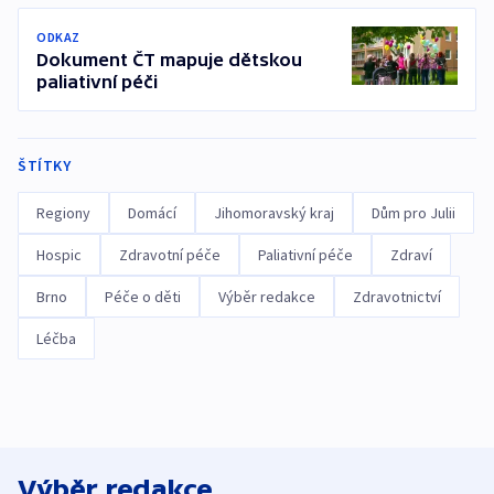
ODKAZ
Dokument ČT mapuje dětskou
paliativní péči
ŠTÍTKY
Regiony
Domácí
Jihomoravský kraj
Dům pro Julii
Hospic
Zdravotní péče
Paliativní péče
Zdraví
Brno
Péče o děti
Výběr redakce
Zdravotnictví
Léčba
Výběr redakce