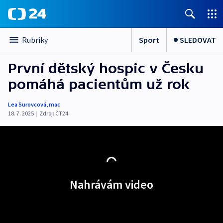
Sport
SLEDOVAT
Rubriky
První dětský hospic v Česku
pomáhá pacientům už rok
Lea Surovcová
,
mac
18. 7. 2025
|
Zdroj:
ČT24
Nahrávám video