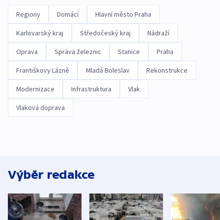
Regiony
Domácí
Hlavní město Praha
Karlovarský kraj
Středočeský kraj
Nádraží
Oprava
Správa železnic
Stanice
Praha
Františkovy Lázně
Mladá Boleslav
Rekonstrukce
Modernizace
Infrastruktura
Vlak
Vlaková doprava
Výběr redakce