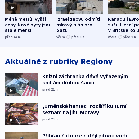
Méně metrů, vyšší
Izrael znovu odmítl
Kanadu i Evro
ceny. Nové byty jsou
mírový plán pro
sužují lesní p
stále menší
Gazu
V Britské Kol
evakuovali tis
před 44
m
včera
před 8
h
včera
před 9
h
Aktuálně z rubriky
Regiony
Knižní záchranka dává vyřazeným
knihám druhou šanci
před 21
h
„Brněnské hantec“ rozšíří kulturní
seznam na jihu Moravy
před 23
h
Příhraniční obce chtějí pitnou vodu