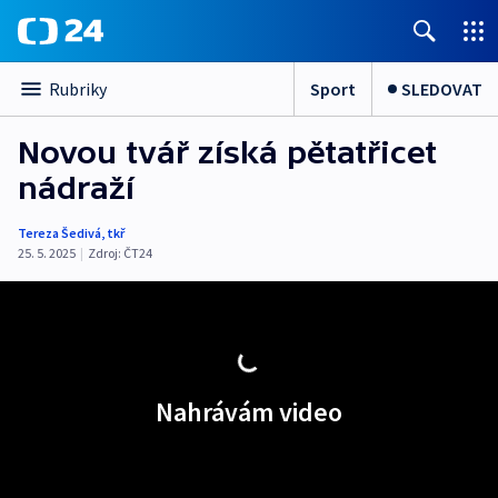
Sport
SLEDOVAT
Rubriky
Novou tvář získá pětatřicet
nádraží
Tereza Šedivá
,
tkř
25. 5. 2025
|
Zdroj:
ČT24
Nahrávám video