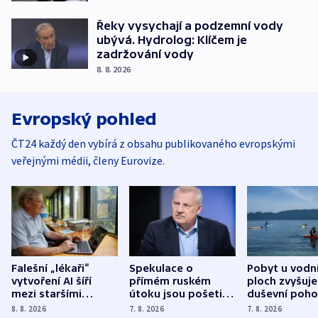
Řeky vysychají a podzemní vody
ubývá. Hydrolog: Klíčem je
zadržování vody
8. 8. 2026
Evropský pohled
ČT24 každý den vybírá z obsahu publikovaného evropskými
veřejnými médii, členy Eurovize.
Falešní „lékaři“
Spekulace o
Pobyt u vodn
vytvoření AI šíří
přímém ruském
ploch zvyšuje
mezi staršími
útoku jsou pošetilé,
duševní poho
Poláky nebezpečné
míní estonský
ukázala
8. 8. 2026
7. 8. 2026
7. 8. 2026