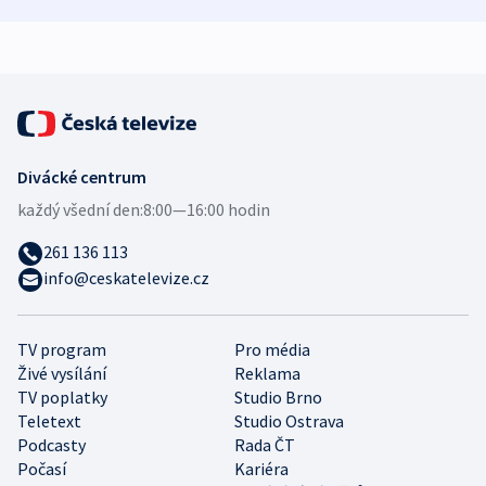
zdravotní rady
bezpečnostní
mezinárodní 
expert
Divácké centrum
každý všední den:
8:00—16:00 hodin
261 136 113
info@ceskatelevize.cz
TV program
Pro média
Živé vysílání
Reklama
TV poplatky
Studio Brno
Teletext
Studio Ostrava
Podcasty
Rada ČT
Počasí
Kariéra