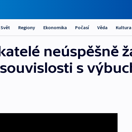
Svět
Regiony
Ekonomika
Počasí
Věda
Kultura
katelé neúspěšně žá
souvislosti s výbuc