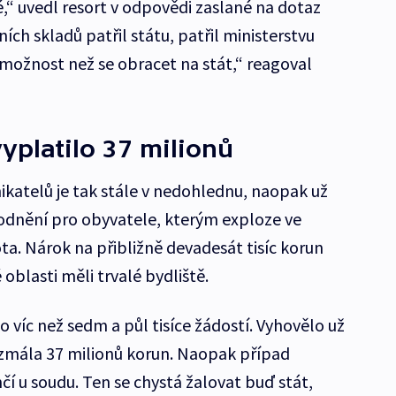
,“ uvedl resort v odpovědi zaslané na dotaz
ích skladů patřil státu, patřil ministerstvu
možnost než se obracet na stát,“ reagoval
yplatilo 37 milionů
katelů je tak stále v nedohlednu, naopak už
odnění pro obyvatele, kterým exploze ve
vota. Nárok na přibližně devadesát tisíc korun
 oblasti měli trvalé bydliště.
o víc než sedm a půl tisíce žádostí. Vyhovělo už
ezmála 37 milionů korun. Naopak případ
čí u soudu. Ten se chystá žalovat buď stát,