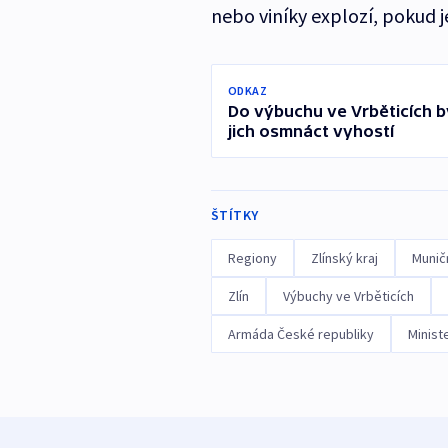
nebo viníky explozí, pokud j
ODKAZ
Do výbuchu ve Vrběticích by
jich osmnáct vyhostí
ŠTÍTKY
Regiony
Zlínský kraj
Munič
Zlín
Výbuchy ve Vrběticích
Armáda České republiky
Minist