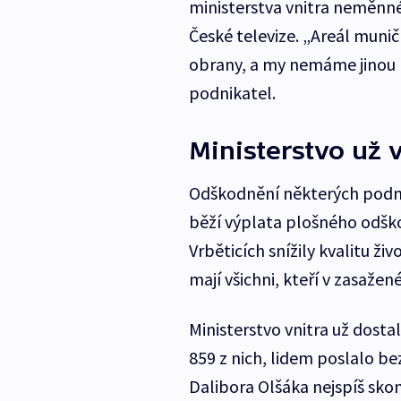
ministerstva vnitra neměnné
České televize. „Areál muničn
obrany, a my nemáme jinou 
podnikatel.
Ministerstvo už v
Odškodnění některých podni
běží výplata plošného odšk
Vrběticích snížily kvalitu ži
mají všichni, kteří v zasažené
Ministerstvo vnitra už dostal
859 z nich, lidem poslalo b
Dalibora Olšáka nejspíš skon