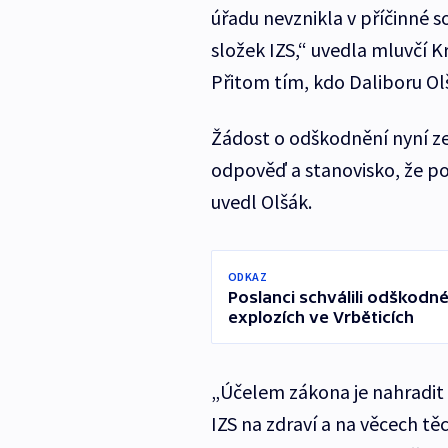
úřadu nevznikla v příčinné s
složek IZS,“ uvedla mluvčí K
Přitom tím, kdo Daliboru Olš
Žádost o odškodnění nyní ze
odpověď a stanovisko, že pos
uvedl Olšák.
ODKAZ
Poslanci schválili odškodné
explozích ve Vrběticích
„Účelem zákona je nahradit p
IZS na zdraví a na věcech tě