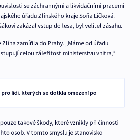
ouvislosti se záchrannými a likvidačními pracemi
rajského úřadu Zlínského kraje Soňa Ličková.
ákovi zakázal vstup do lesa, byl velitel zásahu.
 Zlína zamířila do Prahy. „Máme od úřadu
tupují celou záležitost ministerstvu vnitra,“
 pro lidi, kterých se dotkla omezení po
ouze takové škody, které vznikly při činnosti
chto osob. V tomto smyslu je stanovisko