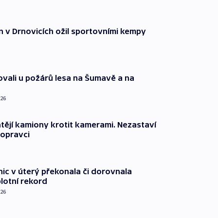
n v Drnovicích ožil sportovními kempy
ovali u požárů lesa na Šumavě a na
026
ějí kamiony krotit kamerami. Nezastaví
dopravci
nic v úterý překonala či dorovnala
plotní rekord
026