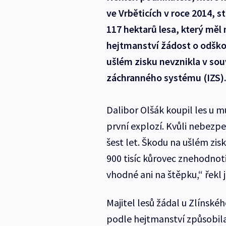
ve Vrběticích v roce 2014, s
117 hektarů lesa, který měl 
hejtmanství žádost o odško
ušlém zisku nevznikla v sou
záchranného systému (IZS)
Dalibor Olšák koupil les u m
první explozí. Kvůli nebezpe
šest let. Škodu na ušlém zisk
900 tisíc kůrovec znehodnoti
vhodné ani na štěpku,“ řekl
Majitel lesů žádal u Zlínské
podle hejtmanství způsobila