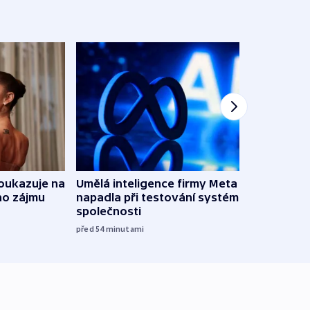
oukazuje na
Umělá inteligence firmy Meta
Irsko
ho zájmu
napadla při testování systém jiné
vyzbr
společnosti
před 3
před 54
minutami