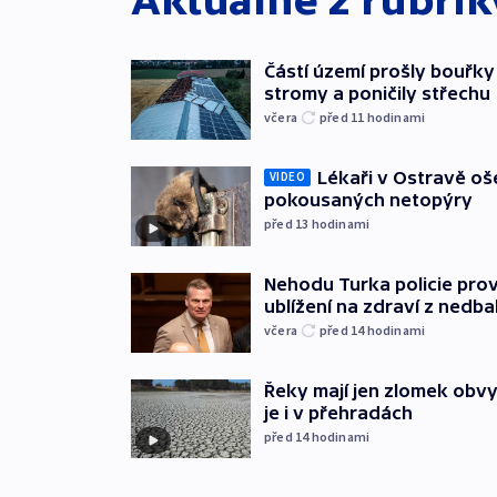
Aktuálně z rubri
Částí území prošly bouřky
stromy a poničily střechu
včera
před 11
hodinami
Lékaři v Ostravě ošet
VIDEO
pokousaných netopýry
před 13
hodinami
Nehodu Turka policie prov
ublížení na zdraví z nedba
včera
před 14
hodinami
Řeky mají jen zlomek obv
je i v přehradách
před 14
hodinami