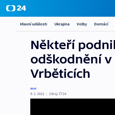
Hlavní události
Ukrajina
Volby
Domácí
Někteří podni
odškodnění v 
Vrběticích
mvr
9. 2. 2022
|
Zdroj:
ČT24