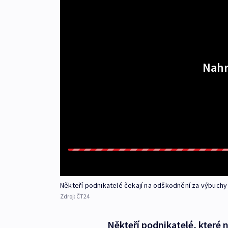
Nahr
Někteří podnikatelé čekají na odškodnění za výbuchy 
Zdroj:
ČT24
Někteří podnikatelé, které 