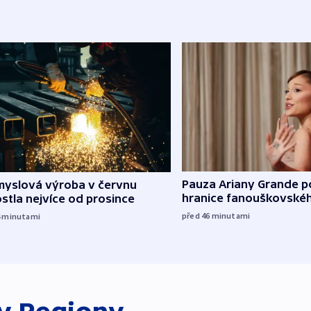
Pauza Ariany Grande p
myslová výroba v červnu
hranice fanouškovské
stla nejvíce od prosince
před 46
minutami
4
minutami