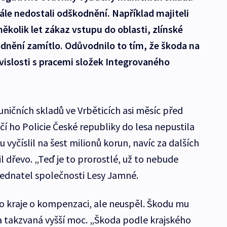
tále nedostali odškodnění. Například majiteli
několik let zákaz vstupu do oblasti, zlínské
dnění zamítlo. Odůvodnilo to tím, že škoda na
vislosti s pracemi složek Integrovaného
.
uničních skladů ve Vrběticích asi měsíc před
čí ho Policie České republiky do lesa nepustila
u vyčíslil na šest milionů korun, navíc za dalších
l dřevo. „Teď je to prorostlé, už to nebude
 jednatel společnosti Lesy Jamné.
ho kraje o kompenzaci, ale neuspěl. Škodu mu
 takzvaná vyšší moc. „Škoda podle krajského