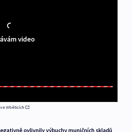
ávám video
ve Vrběticích
negativně ovlivnily výbuchy muničních skladů