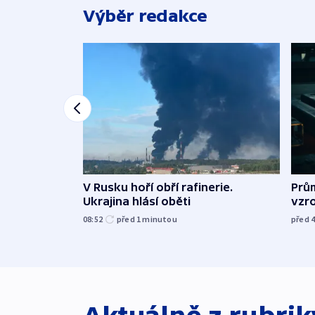
Výběr redakce
V Rusku hoří obří rafinerie.
Prů
Ukrajina hlásí oběti
vzro
08:52
před 1
minutou
před 