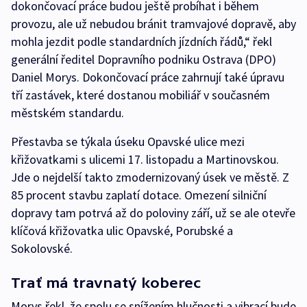
dokončovací práce budou ještě probíhat i během
provozu, ale už nebudou bránit tramvajové dopravě, aby
mohla jezdit podle standardních jízdních řádů,“ řekl
generální ředitel Dopravního podniku Ostrava (DPO)
Daniel Morys. Dokončovací práce zahrnují také úpravu
tří zastávek, které dostanou mobiliář v současném
městském standardu.
Přestavba se týkala úseku Opavské ulice mezi
křižovatkami s ulicemi 17. listopadu a Martinovskou.
Jde o nejdelší takto zmodernizovaný úsek ve městě. Z
85 procent stavbu zaplatí dotace. Omezení silniční
dopravy tam potrvá až do poloviny září, už se ale otevře
klíčová křižovatka ulic Opavské, Porubské a
Sokolovské.
Trať má travnatý koberec
Morys řekl, že spolu se snížením hlučnosti a vibrací bude