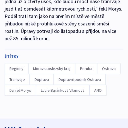
jedná už o čtvrtý úsek, kde budou moct naše tramvaje
jezdit až osmdesátikilometrovou rychlostí,“ řekl Morys.
Podél trati tam jako na prvním místě ve městě
přibudou nízké protihlukové stěny osazené směsí
rostlin. Úpravy potrvají do listopadu a přijdou na více
než 85 milionů korun.
ŠTÍTKY
Regiony
Moravskoslezský kraj
Poruba
Ostrava
Tramvaje
Doprava
Dopravní podnik Ostrava
Daniel Morys
Lucie Baránková Vilamová
ANO