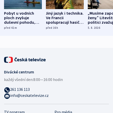
Pobyt u vodních
Jiný jazyk i technika.
„Musíme zapo
ploch zvyšuje
Ve Francii
ženy.“ Litevšt
duševní pohodu,
spolupracují hasiči z
politici zvažuj
ukázala
různých zemí
dohodu o
před 42
m
před 16
h
5. 8. 2026
mezinárodní studie
demografii
Divácké centrum
každý všední den:
8:00—16:00 hodin
261 136 113
info@ceskatelevize.cz
TV program
Pro média