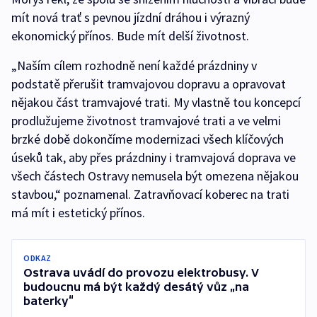
mít nová trať s pevnou jízdní dráhou i výrazný
ekonomický přínos. Bude mít delší životnost.
„Naším cílem rozhodně není každé prázdniny v
podstatě přerušit tramvajovou dopravu a opravovat
nějakou část tramvajové trati. My vlastně tou koncepcí
prodlužujeme životnost tramvajové trati a ve velmi
brzké době dokončíme modernizaci všech klíčových
úseků tak, aby přes prázdniny i tramvajová doprava ve
všech částech Ostravy nemusela být omezena nějakou
stavbou,“ poznamenal. Zatravňovací koberec na trati
má mít i estetický přínos.
ODKAZ
Ostrava uvádí do provozu elektrobusy. V
budoucnu má být každý desátý vůz „na
baterky“