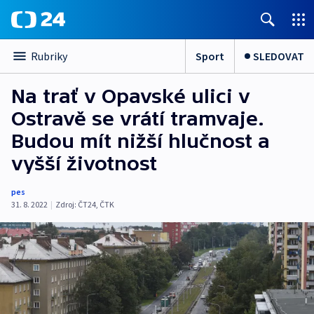
Sport
SLEDOVAT
Rubriky
Na trať v Opavské ulici v
Ostravě se vrátí tramvaje.
Budou mít nižší hlučnost a
vyšší životnost
pes
31. 8. 2022
|
Zdroj:
ČT24
,
ČTK