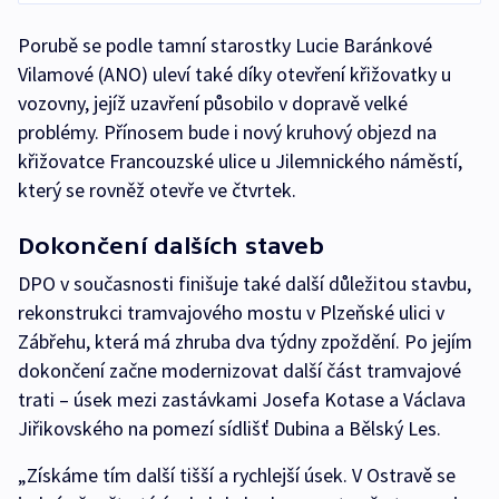
Porubě se podle tamní starostky Lucie Baránkové
Vilamové (ANO) uleví také díky otevření křižovatky u
vozovny, jejíž uzavření působilo v dopravě velké
problémy. Přínosem bude i nový kruhový objezd na
křižovatce Francouzské ulice u Jilemnického náměstí,
který se rovněž otevře ve čtvrtek.
Dokončení dalších staveb
DPO v současnosti finišuje také další důležitou stavbu,
rekonstrukci tramvajového mostu v Plzeňské ulici v
Zábřehu, která má zhruba dva týdny zpoždění. Po jejím
dokončení začne modernizovat další část tramvajové
trati – úsek mezi zastávkami Josefa Kotase a Václava
Jiřikovského na pomezí sídlišť Dubina a Bělský Les.
„Získáme tím další tišší a rychlejší úsek. V Ostravě se