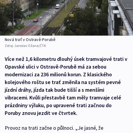
Nová trať v Ostravě-Porubě
Zdroj:
Jaroslav Ožana/ČTK
Více než 1,6 kilometru dlouhý úsek tramvajové trati v
Opavské ulici v Ostravě-Porubě má za sebou
modernizaci za 236 milionů korun. Z klasického
kolejového roštu se trať změnila na systém pevné
jízdní dráhy, jízda tak bude tišší a s menšími
vibracemi. Kvůli přestavbě tam měly tramvaje celé
prázdniny výluku, po upravené trati začnou do
Poruby znovu jezdit ve čtvrtek.
Provoz na trati začne o půlnoci. „Je jasné, že