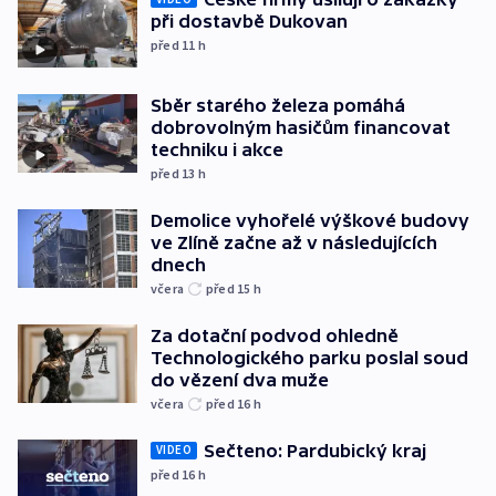
při dostavbě Dukovan
před 11
h
Sběr starého železa pomáhá
dobrovolným hasičům financovat
techniku i akce
před 13
h
Demolice vyhořelé výškové budovy
ve Zlíně začne až v následujících
dnech
včera
před 15
h
Za dotační podvod ohledně
Technologického parku poslal soud
do vězení dva muže
včera
před 16
h
Sečteno: Pardubický kraj
VIDEO
před 16
h