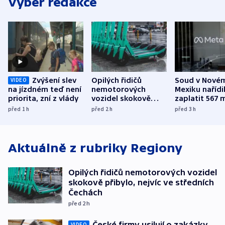
Výběr redakce
Zvýšení slev
Opilých řidičů
Soud v Nové
VIDEO
na jízdném teď není
nemotorových
Mexiku nařídi
priorita, zní z vlády
vozidel skokově
zaplatit 567 
přibylo, nejvíc ve
dolarů kvůli 
před 1
h
před 2
h
před 3
h
středních Čechách
způsobené d
Aktuálně z rubriky
Regiony
Opilých řidičů nemotorových vozidel
skokově přibylo, nejvíc ve středních
Čechách
před 2
h
České firmy usilují o zakázky
VIDEO