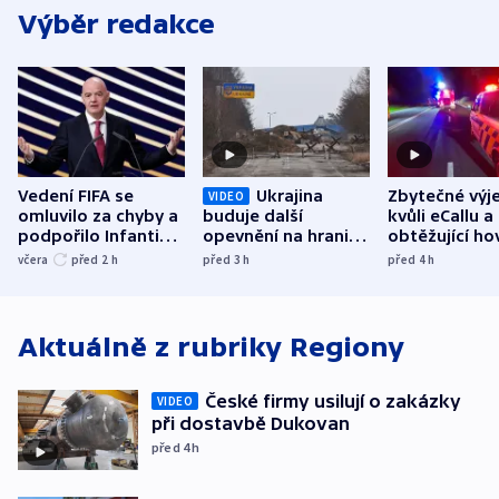
Výběr redakce
Vedení FIFA se
Ukrajina
Zbytečné výj
VIDEO
omluvilo za chyby a
buduje další
kvůli eCallu a
podpořilo Infantina.
opevnění na hranici
obtěžující ho
UEFA trvá na
s Běloruskem
zdržují záchr
včera
před 2
h
před 3
h
před 4
h
bojkotu
Aktuálně z rubriky
Regiony
České firmy usilují o zakázky
VIDEO
při dostavbě Dukovan
před 4
h