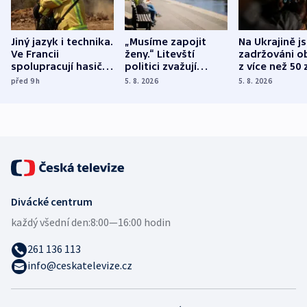
Jiný jazyk i technika.
„Musíme zapojit
Na Ukrajině j
Ve Francii
ženy.“ Litevští
zadržováni o
spolupracují hasiči z
politici zvažují
z více než 50 
různých zemí
dohodu o
Bojovali na s
před 9
h
5. 8. 2026
5. 8. 2026
demografii
Ruska
Divácké centrum
každý všední den:
8:00—16:00 hodin
261 136 113
info@ceskatelevize.cz