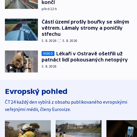
končí
před 12
h
Částí území prošly bouřky se silným
větrem. Lámaly stromy a poničily
střechu
5. 8. 2026
5. 8. 2026
Lékaři v Ostravě ošetřili už
VIDEO
patnáct lidí pokousaných netopýry
5. 8. 2026
Evropský pohled
ČT24 každý den vybírá z obsahu publikovaného evropskými
veřejnými médii, členy Eurovize.