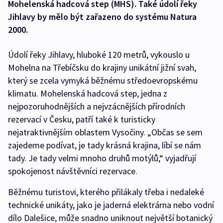
Mohelenská hadcová step (MHS). Také údolí řeky
Jihlavy by mělo být zařazeno do systému Natura
2000.
Údolí řeky Jihlavy, hluboké 120 metrů, vykouslo u
Mohelna na Třebíčsku do krajiny unikátní jižní svah,
který se zcela vymyká běžnému středoevropskému
klimatu. Mohelenská hadcová step, jedna z
nejpozoruhodnějších a nejvzácnějších přírodních
rezervací v Česku, patří také k turisticky
nejatraktivnějším oblastem Vysočiny. „Občas se sem
zajedeme podívat, je tady krásná krajina, líbí se nám
tady. Je tady velmi mnoho druhů motýlů,“ vyjadřují
spokojenost návštěvníci rezervace.
Běžnému turistovi, kterého přilákaly třeba i nedaleké
technické unikáty, jako je jaderná elektrárna nebo vodní
dílo Dalešice, může snadno uniknout největší botanický