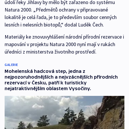
údolí řeky Jihlavy by mělo být zařazeno do systému
Natura 2000. „Předmětů ochrany v připravované
lokalitě je celá řada, je to především soubor cenných
lesních i nelesních biotopů,“ dodal Luděk Čech.
Materiály ke znovuvyhlášení národní přírodní rezervace i
mapování v projektu Natura 2000 nyní mají v rukách
úředníci z ministerstva životního prostředí.
GALERIE
Mohelenská hadcová step, jedna z
nejpozoruhodnějších a nejvzácnějších přírodních
rezervací v Česku, patří k turisticky
nejatraktivnějším oblastem Vysočiny.