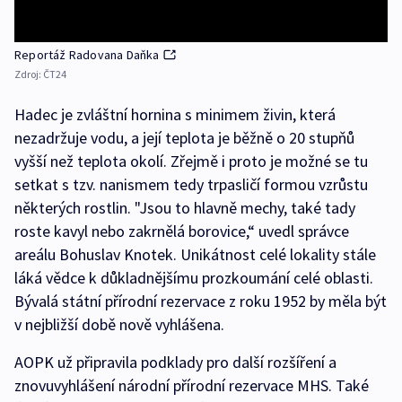
Reportáž Radovana Daňka
Zdroj:
ČT24
Hadec je zvláštní hornina s minimem živin, která
nezadržuje vodu, a její teplota je běžně o 20 stupňů
vyšší než teplota okolí. Zřejmě i proto je možné se tu
setkat s tzv. nanismem tedy trpasličí formou vzrůstu
některých rostlin. "Jsou to hlavně mechy, také tady
roste kavyl nebo zakrnělá borovice,“ uvedl správce
areálu Bohuslav Knotek. Unikátnost celé lokality stále
láká vědce k důkladnějšímu prozkoumání celé oblasti.
Bývalá státní přírodní rezervace z roku 1952 by měla být
v nejbližší době nově vyhlášena.
AOPK už připravila podklady pro další rozšíření a
znovuvyhlášení národní přírodní rezervace MHS. Také