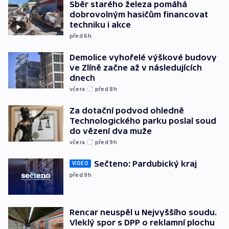
Sběr starého železa pomáhá
dobrovolným hasičům financovat
techniku i akce
před 6
h
Demolice vyhořelé výškové budovy
ve Zlíně začne až v následujících
dnech
včera
před 8
h
Za dotační podvod ohledně
Technologického parku poslal soud
do vězení dva muže
včera
před 9
h
Sečteno: Pardubický kraj
VIDEO
před 9
h
Rencar neuspěl u Nejvyššího soudu.
Vleklý spor s DPP o reklamní plochu