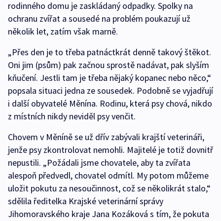
rodinného domu je zaskládaný odpadky. Spolky na
ochranu zvířat a sousedé na problém poukazují už
několik let, zatím však marně.
„Přes den je to třeba patnáctkrát denně takový štěkot.
Oni jim (psům) pak začnou sprostě nadávat, pak slyším
kňučení. Jestli tam je třeba nějaký kopanec nebo něco,“
popsala situaci jedna ze sousedek. Podobně se vyjadřují
i další obyvatelé Měnína. Rodinu, která psy chová, nikdo
z místních nikdy neviděl psy venčit.
Chovem v Měníně se už dřív zabývali krajští veterináři,
jenže psy zkontrolovat nemohli. Majitelé je totiž dovnitř
nepustili. „Požádali jsme chovatele, aby ta zvířata
alespoň předvedl, chovatel odmítl. My potom můžeme
uložit pokutu za nesoučinnost, což se několikrát stalo,“
sdělila ředitelka Krajské veterinární správy
Jihomoravského kraje Jana Kozáková s tím, že pokuta