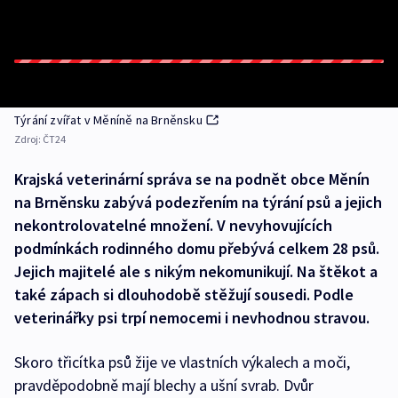
Týrání zvířat v Měníně na Brněnsku
Zdroj:
ČT24
Krajská veterinární správa se na podnět obce Měnín
na Brněnsku zabývá podezřením na týrání psů a jejich
nekontrolovatelné množení. V nevyhovujících
podmínkách rodinného domu přebývá celkem 28 psů.
Jejich majitelé ale s nikým nekomunikují. Na štěkot a
také zápach si dlouhodobě stěžují sousedi. Podle
veterinářky psi trpí nemocemi i nevhodnou stravou.
Skoro třicítka psů žije ve vlastních výkalech a moči,
pravděpodobně mají blechy a ušní svrab. Dvůr