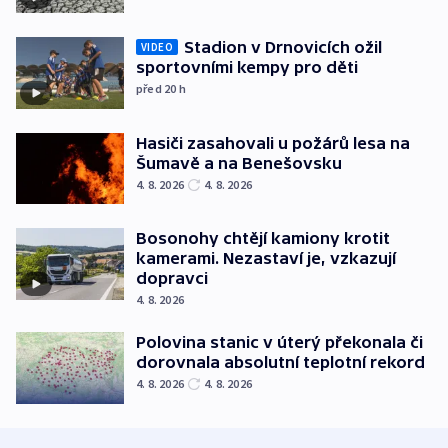
Stadion v Drnovicích ožil
VIDEO
sportovními kempy pro děti
před 20
h
Hasiči zasahovali u požárů lesa na
Šumavě a na Benešovsku
4. 8. 2026
4. 8. 2026
Bosonohy chtějí kamiony krotit
kamerami. Nezastaví je, vzkazují
dopravci
4. 8. 2026
Polovina stanic v úterý překonala či
dorovnala absolutní teplotní rekord
4. 8. 2026
4. 8. 2026