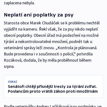
zaplacena nebyla.
Neplatí ani poplatky za psy
Starosta obce Marek Chudáček se k problému nechtěl
vyjádřit na kameru. Řekl však, že za psy nikdo neplatí
obecní poplatky. Obecní úřad má podezření na možné
týrání a nekontrolovatelné množení, podnět tak u
veterinární správy leží znovu. „Kontrola je plánovaná.
Bude provedena i v součinnosti s policií,“ potvrdila
Kozáková, dodala, že by měla proběhnout během
srpna.
ODKAZ
Senátoři chtějí přísnější tresty za týrání zvířat.
Poslancům proto vrátili zákon proti množírnám
Podle veterinářky Andrey Lačňákové jsou podmínky, ve