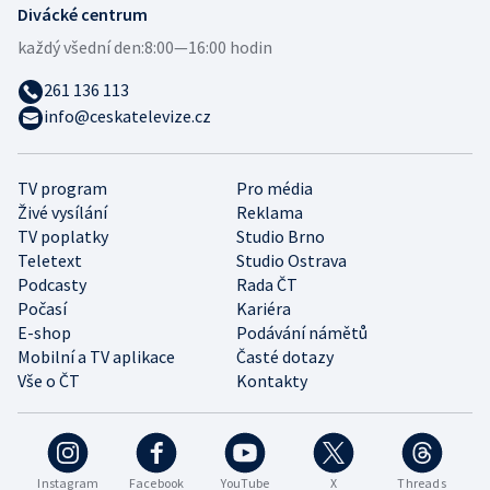
Divácké centrum
každý všední den:
8:00—16:00 hodin
261 136 113
info@ceskatelevize.cz
TV program
Pro média
Živé vysílání
Reklama
TV poplatky
Studio Brno
Teletext
Studio Ostrava
Podcasty
Rada ČT
Počasí
Kariéra
E-shop
Podávání námětů
Mobilní a TV aplikace
Časté dotazy
Vše o ČT
Kontakty
Instagram
Facebook
YouTube
X
Threads