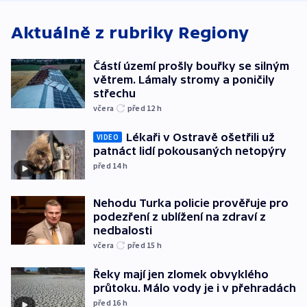
podpoře Izra
Aktuálně z rubriky
Regiony
Částí území prošly bouřky se silným
větrem. Lámaly stromy a poničily
střechu
včera
před 12
h
Lékaři v Ostravě ošetřili už
VIDEO
patnáct lidí pokousaných netopýry
před 14
h
Nehodu Turka policie prověřuje pro
podezření z ublížení na zdraví z
nedbalosti
včera
před 15
h
Řeky mají jen zlomek obvyklého
průtoku. Málo vody je i v přehradách
před 16
h