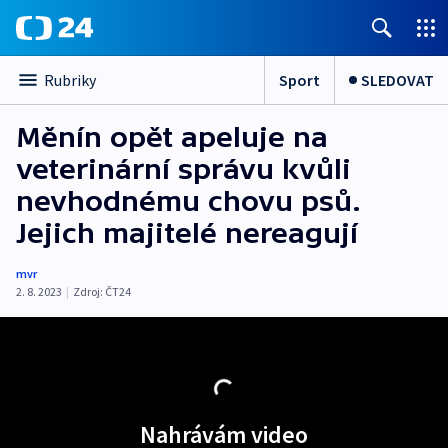
Sport
SLEDOVAT
Rubriky
Měnín opět apeluje na
veterinární správu kvůli
nevhodnému chovu psů.
Jejich majitelé nereagují
mvr
2. 8. 2023
|
Zdroj:
ČT24
Nahrávám video