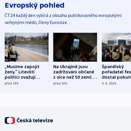
Evropský pohled
ČT24 každý den vybírá z obsahu publikovaného evropskými
veřejnými médii, členy Eurovize.
„Musíme zapojit
Na Ukrajině jsou
Španělský
ženy.“ Litevští
zadržováni občané
pořadatel fes
politici zvažují
z více než 50 zemí.
dostal pokut
dohodu o
Bojovali na straně
nekalé prakti
před 19
h
před 20
h
4. 8. 2026
demografii
Ruska