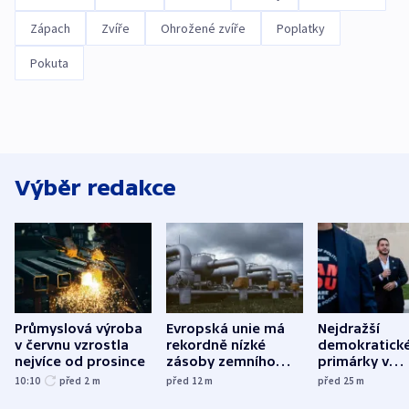
Zápach
Zvíře
Ohrožené zvíře
Poplatky
Pokuta
Výběr redakce
Průmyslová výroba
Evropská unie má
Nejdražší
v červnu vzrostla
rekordně nízké
demokratick
nejvíce od prosince
zásoby zemního
primárky v
plynu
Michiganu st
10:10
před 2
m
před 12
m
před 25
m
rozdělily. Kvůl