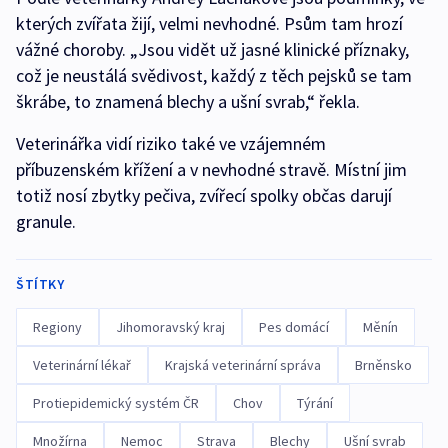
kterých zvířata žijí, velmi nevhodné. Psům tam hrozí
vážné choroby. „Jsou vidět už jasné klinické příznaky,
což je neustálá svědivost, každý z těch pejsků se tam
škrábe, to znamená blechy a ušní svrab,“ řekla.
Veterinářka vidí riziko také ve vzájemném
příbuzenském křížení a v nevhodné stravě. Místní jim
totiž nosí zbytky pečiva, zvířecí spolky občas darují
granule.
ŠTÍTKY
Regiony
Jihomoravský kraj
Pes domácí
Měnín
Veterinární lékař
Krajská veterinární správa
Brněnsko
Protiepidemický systém ČR
Chov
Týrání
Množírna
Nemoc
Strava
Blechy
Ušní svrab