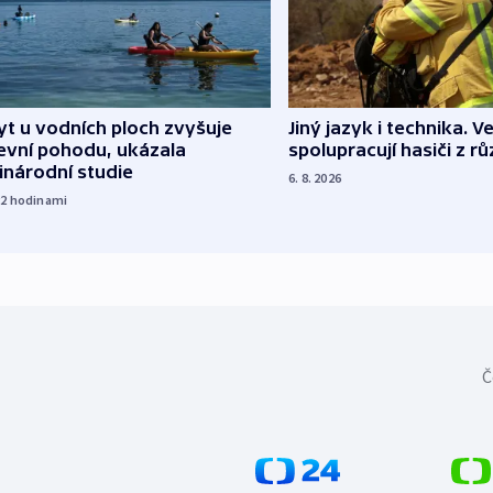
Jiný jazyk i technika. Ve
t u vodních ploch zvyšuje
spolupracují hasiči z r
evní pohodu, ukázala
inárodní studie
6. 8. 2026
22
hodinami
Č