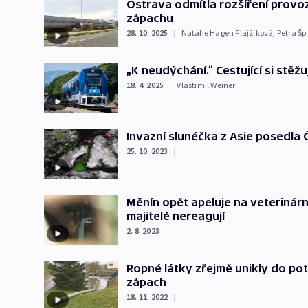
Ostrava odmítla rozšíření provo
zápachu
28. 10. 2025
|
Natálie Hagen Flajžíková
,
Petra Šp
„K neudýchání.“ Cestující si stěž
18. 4. 2025
|
Vlastimil Weiner
Invazní slunéčka z Asie posedla 
25. 10. 2023
|
Měnín opět apeluje na veterinár
majitelé nereagují
2. 8. 2023
|
Ropné látky zřejmě unikly do pot
zápach
18. 11. 2022
|