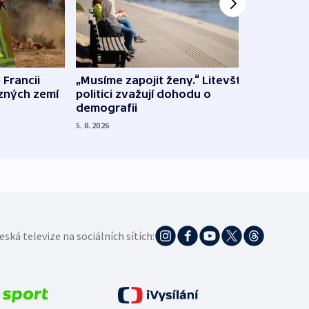
 Francii
„Musíme zapojit ženy.“ Litevští
Na Uk
ůzných zemí
politici zvažují dohodu o
občan
demografii
na s
5. 8. 2026
5. 8. 20
eská televize na sociálních sítích: