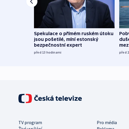
Spekulace o přímém ruském útoku
Poby
jsou pošetilé, míní estonský
duš
bezpečnostní expert
mez
před 13
hodinami
před 
TV program
Pro média
Živé vysílání
Reklama