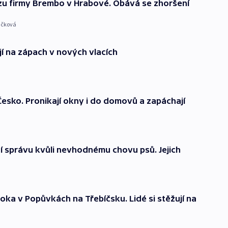
zu firmy Brembo v Hrabové. Obává se zhoršení
ičková
ují na zápach v nových vlacích
Česko. Pronikají okny i do domovů a zapáchají
ní správu kvůli nevhodnému chovu psů. Jejich
oka v Popůvkách na Třebíčsku. Lidé si stěžují na