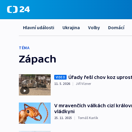
Hlavní události
Ukrajina
Volby
Domácí
TÉMA
Zápach
Úřady řeší chov koz uprost
VIDEO
11. 5. 2026
|
Jiří Vízner
V mravenčích válkách cizí královn
vládkyni
25. 11. 2025
|
Tomáš Karlík