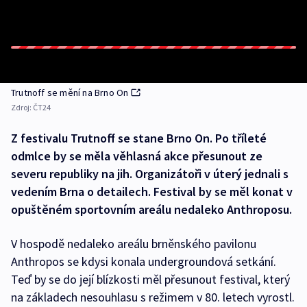
Trutnoff se mění na Brno On
Zdroj:
ČT24
Z festivalu Trutnoff se stane Brno On. Po tříleté
odmlce by se měla věhlasná akce přesunout ze
severu republiky na jih. Organizátoři v úterý jednali s
vedením Brna o detailech. Festival by se měl konat v
opuštěném sportovním areálu nedaleko Anthroposu.
V hospodě nedaleko areálu brněnského pavilonu
Anthropos se kdysi konala undergroundová setkání.
Teď by se do její blízkosti měl přesunout festival, který
na základech nesouhlasu s režimem v 80. letech vyrostl.