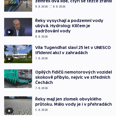
zemřeli dva lidé, čtyři se těžce zranili
8. 8. 2026
8. 8. 2026
Řeky vysychají a podzemní vody
ubývá. Hydrolog: Klíčem je
zadržování vody
8. 8. 2026
Vila Tugendhat slaví 25 let v UNESCO
třídenní akcí v zahradách
7. 8. 2026
Opilých řidičů nemotorových vozidel
skokově přibylo, nejvíc ve středních
Čechách
7. 8. 2026
Řeky mají jen zlomek obvyklého
průtoku. Málo vody je i v přehradách
5. 8. 2026