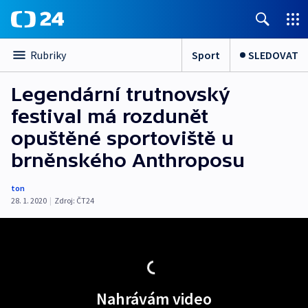
Sport
SLEDOVAT
Rubriky
Legendární trutnovský
festival má rozdunět
opuštěné sportoviště u
brněnského Anthroposu
ton
28. 1. 2020
|
Zdroj:
ČT24
Nahrávám video