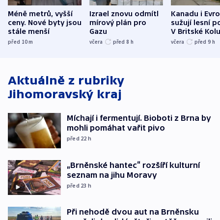
Méně metrů, vyšší
Izrael znovu odmítl
Kanadu i Evro
ceny. Nové byty jsou
mírový plán pro
sužují lesní p
stále menší
Gazu
V Britské Kol
evakuovali tis
před 10
m
včera
před 8
h
včera
před 9
h
Aktuálně z rubriky
Jihomoravský kraj
Míchají i fermentují. Bioboti z Brna by
mohli pomáhat vařit pivo
před 22
h
„Brněnské hantec“ rozšíří kulturní
seznam na jihu Moravy
před 23
h
Při nehodě dvou aut na Brněnsku