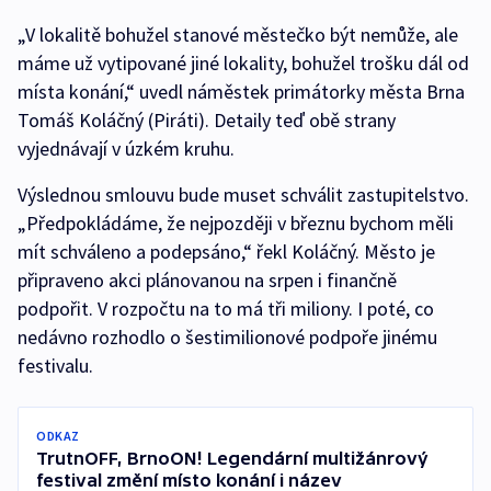
„V lokalitě bohužel stanové městečko být nemůže, ale
máme už vytipované jiné lokality, bohužel trošku dál od
místa konání,“ uvedl náměstek primátorky města Brna
Tomáš Koláčný (Piráti). Detaily teď obě strany
vyjednávají v úzkém kruhu.
Výslednou smlouvu bude muset schválit zastupitelstvo.
„Předpokládáme, že nejpozději v březnu bychom měli
mít schváleno a podepsáno,“ řekl Koláčný. Město je
připraveno akci plánovanou na srpen i finančně
podpořit. V rozpočtu na to má tři miliony. I poté, co
nedávno rozhodlo o šestimilionové podpoře jinému
festivalu.
ODKAZ
TrutnOFF, BrnoON! Legendární multižánrový
festival změní místo konání i název