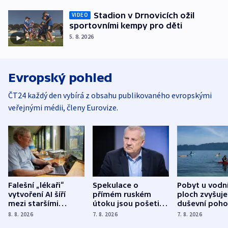
Stadion v Drnovicích ožil
VIDEO
sportovními kempy pro děti
5. 8. 2026
Evropský pohled
ČT24 každý den vybírá z obsahu publikovaného evropskými
veřejnými médii, členy Eurovize.
Falešní „lékaři“
Spekulace o
Pobyt u vodn
vytvoření AI šíří
přímém ruském
ploch zvyšuje
mezi staršími
útoku jsou pošetilé,
duševní poho
Poláky nebezpečné
míní estonský
ukázala
8. 8. 2026
7. 8. 2026
7. 8. 2026
zdravotní rady
bezpečnostní
mezinárodní 