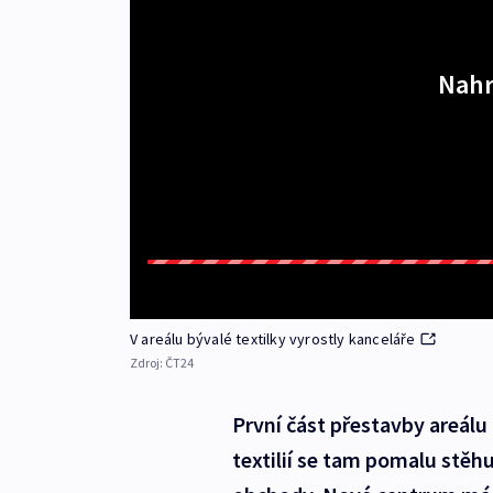
Nahr
V areálu bývalé textilky vyrostly kanceláře
Zdroj:
ČT24
První část přestavby areálu
textilií se tam pomalu stěhu