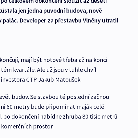
o celkovém dokončení sloužit až deseti
u zůstala jen jedna původní budova, nově
palác. Developer za přestavbu Vlněny utratil
končují, mají být hotové třeba až na konci
rtém kvartále. Ale už jsou v tuhle chvíli
 investora CTP Jakub Matoušek.
evět budov. Se stavbou té poslední začnou
vými 60 metry bude připomínat maják celé
l po dokončení nabídne zhruba 80 tisíc metrů
 komerčních prostor.