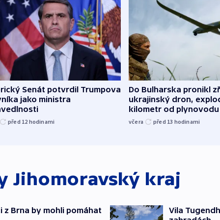
rický Senát potvrdil Trumpova
Do Bulharska pronikl z
níka jako ministra
ukrajinský dron, explo
avedlnosti
kilometr od plynovodu
před 12
hodinami
včera
před 13
hodinami
ky
Jihomoravský kraj
oti z Brna by mohli pomáhat
Vila Tugendha
zahradách