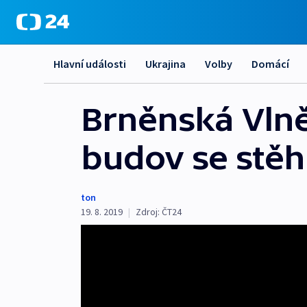
Hlavní události
Ukrajina
Volby
Domácí
Brněnská Vlně
budov se stěhu
ton
19. 8. 2019
|
Zdroj:
ČT24