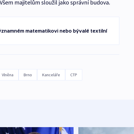
šem majitelům sloužil jako správní budova.
významném matematikovi nebo bývalé textilní
Vlněna
Brno
Kanceláře
CTP