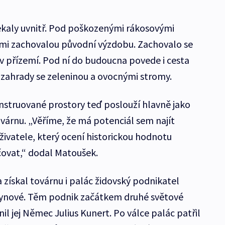
ekaly uvnitř. Pod poškozenými rákosovými
elmi zachovalou původní výzdobu. Zachovalo se
v přízemí. Pod ní do budoucna povede i cesta
zahrady se zeleninou a ovocnými stromy.
onstruované prostory teď poslouží hlavně jako
várnu. „Věříme, že má potenciál sem najít
živatele, který ocení historickou hodnotu
ovat,“ dodal Matoušek.
ískal továrnu i palác židovský podnikatel
o synové. Těm podnik začátkem druhé světové
tnil jej Němec Julius Kunert. Po válce palác patřil