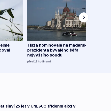
řejmě
Tisza nominovala na maďarského
Ruský
doval
prezidenta bývalého šéfa
čtyři 
nejvyššího soudu
včera
před 18
hodinami
t slaví 25 let v UNESCO třídenní akcí v