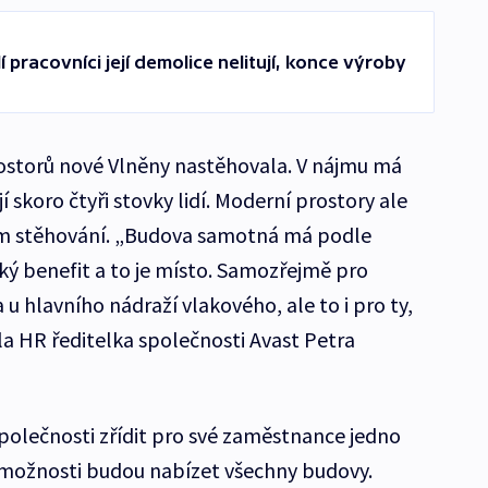
 pracovníci její demolice nelitují, konce výroby
prostorů nové Vlněny nastěhovala. V nájmu má
jí skoro čtyři stovky lidí. Moderní prostory ale
m stěhování. „Budova samotná má podle
ý benefit a to je místo. Samozřejmě pro
 u hlavního nádraží vlakového, ale to i pro ty,
dla HR ředitelka společnosti Avast Petra
polečnosti zřídit pro své zaměstnance jedno
é možnosti budou nabízet všechny budovy.