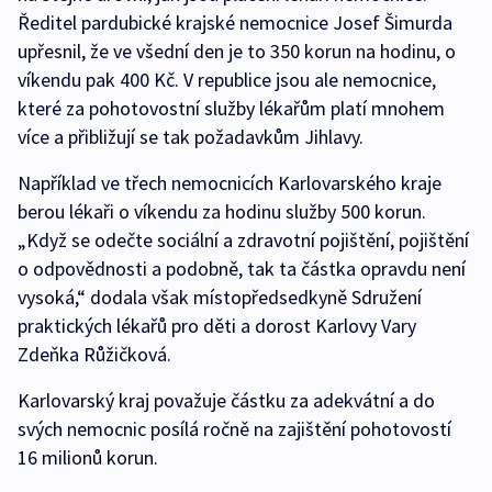
Ředitel pardubické krajské nemocnice Josef Šimurda
upřesnil, že ve všední den je to 350 korun na hodinu, o
víkendu pak 400 Kč. V republice jsou ale nemocnice,
které za pohotovostní služby lékařům platí mnohem
více a přibližují se tak požadavkům Jihlavy.
Například ve třech nemocnicích Karlovarského kraje
berou lékaři o víkendu za hodinu služby 500 korun.
„Když se odečte sociální a zdravotní pojištění, pojištění
o odpovědnosti a podobně, tak ta částka opravdu není
vysoká,“ dodala však místopředsedkyně Sdružení
praktických lékařů pro děti a dorost Karlovy Vary
Zdeňka Růžičková.
Karlovarský kraj považuje částku za adekvátní a do
svých nemocnic posílá ročně na zajištění pohotovostí
16 milionů korun.