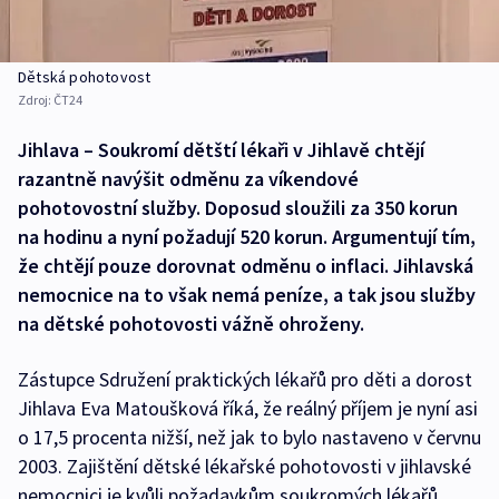
Dětská pohotovost
Zdroj:
ČT24
Jihlava – Soukromí dětští lékaři v Jihlavě chtějí
razantně navýšit odměnu za víkendové
pohotovostní služby. Doposud sloužili za 350 korun
na hodinu a nyní požadují 520 korun. Argumentují tím,
že chtějí pouze dorovnat odměnu o inflaci. Jihlavská
nemocnice na to však nemá peníze, a tak jsou služby
na dětské pohotovosti vážně ohroženy.
Zástupce Sdružení praktických lékařů pro děti a dorost
Jihlava Eva Matoušková říká, že reálný příjem je nyní asi
o 17,5 procenta nižší, než jak to bylo nastaveno v červnu
2003. Zajištění dětské lékařské pohotovosti v jihlavské
nemocnici je kvůli požadavkům soukromých lékařů