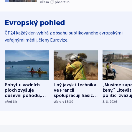
včera
před 23
h
Evropský pohled
ČT24 každý den vybírá z obsahu publikovaného evropskými
veřejnými médii, členy Eurovize.
Pobyt u vodních
Jiný jazyk i technika.
„Musíme zapo
ploch zvyšuje
Ve Francii
ženy.“ Litevšt
duševní pohodu,
spolupracují hasiči z
politici zvažuj
ukázala
různých zemí
dohodu o
před 8
h
včera v 15:30
5. 8. 2026
mezinárodní studie
demografii