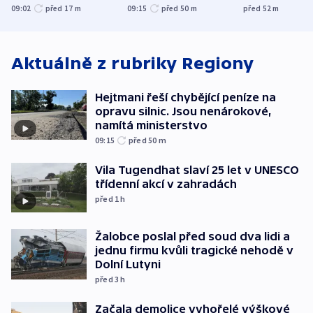
útočili v Charkovské
nenárokové, namítá
expert. Sníže
09:02
před 17
m
09:15
před 50
m
před 52
m
oblasti
ministerstvo
však slíbit ne
Aktuálně z rubriky
Regiony
Hejtmani řeší chybějící peníze na
opravu silnic. Jsou nenárokové,
namítá ministerstvo
09:15
před 50
m
Vila Tugendhat slaví 25 let v UNESCO
třídenní akcí v zahradách
před 1
h
Žalobce poslal před soud dva lidi a
jednu firmu kvůli tragické nehodě v
Dolní Lutyni
před 3
h
Začala demolice vyhořelé výškové