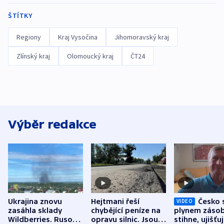
ŠTÍTKY
Regiony
Kraj Vysočina
Jihomoravský kraj
Zlínský kraj
Olomoucký kraj
ČT24
Výběr redakce
Ukrajina znovu
Hejtmani řeší
Česko 
VIDEO
zasáhla sklady
chybějící peníze na
plynem zásob
Wildberries. Rusové
opravu silnic. Jsou
stihne, ujišťu