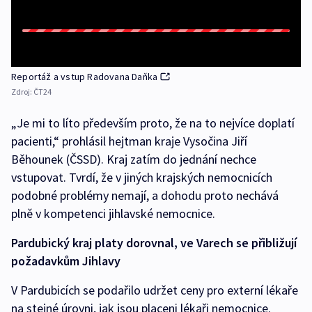
Reportáž a vstup Radovana Daňka
Zdroj:
ČT24
„Je mi to líto především proto, že na to nejvíce doplatí
pacienti,“ prohlásil hejtman kraje Vysočina Jiří
Běhounek (ČSSD). Kraj zatím do jednání nechce
vstupovat. Tvrdí, že v jiných krajských nemocnicích
podobné problémy nemají, a dohodu proto nechává
plně v kompetenci jihlavské nemocnice.
Pardubický kraj platy dorovnal, ve Varech se přibližují
požadavkům Jihlavy
V Pardubicích se podařilo udržet ceny pro externí lékaře
na stejné úrovni, jak jsou placeni lékaři nemocnice.