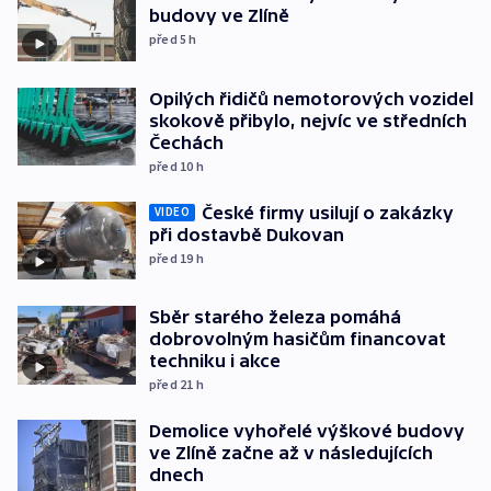
budovy ve Zlíně
před 5
h
Opilých řidičů nemotorových vozidel
skokově přibylo, nejvíc ve středních
Čechách
před 10
h
České firmy usilují o zakázky
VIDEO
při dostavbě Dukovan
před 19
h
Sběr starého železa pomáhá
dobrovolným hasičům financovat
techniku i akce
před 21
h
Demolice vyhořelé výškové budovy
ve Zlíně začne až v následujících
dnech