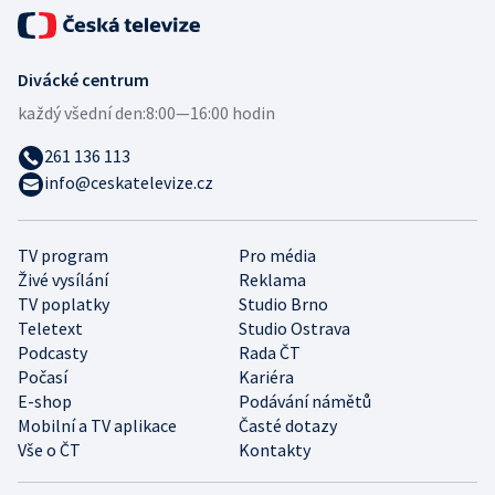
Divácké centrum
každý všední den:
8:00—16:00 hodin
261 136 113
info@ceskatelevize.cz
TV program
Pro média
Živé vysílání
Reklama
TV poplatky
Studio Brno
Teletext
Studio Ostrava
Podcasty
Rada ČT
Počasí
Kariéra
E-shop
Podávání námětů
Mobilní a TV aplikace
Časté dotazy
Vše o ČT
Kontakty