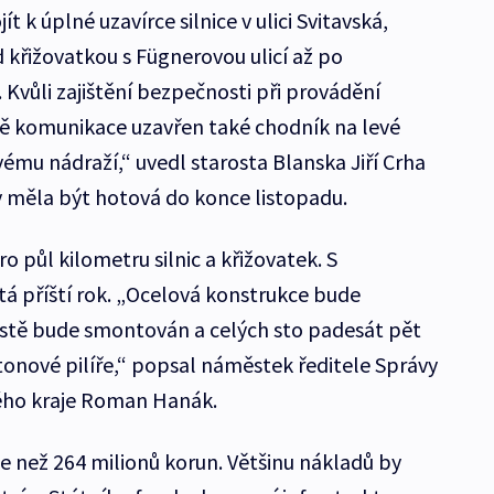
t k úplné uzavírce silnice v ulici Svitavská,
 křižovatkou s Fügnerovou ulicí až po
. Kvůli zajištění bezpečnosti při provádění
ě komunikace uzavřen také chodník na levé
ému nádraží,“ uvedl starosta Blanska Jiří Crha
y měla být hotová do konce listopadu.
 půl kilometru silnic a křižovatek. S
á příští rok. „Ocelová konstrukce bude
stě bude smontován a celých sto padesát pět
onové pilíře,“ popsal náměstek ředitele Správy
kého kraje Roman Hanák.
e než 264 milionů korun. Většinu nákladů by