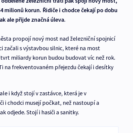
oddělené železniční tratí pak spojí nový most,
264 milionů korun. Řidiče i chodce čekají po dobu
k ale přijde značná úleva.
sta propojí nový most nad železniční spojnicí
i začali s výstavbou silnic, které na most
tvrt miliardy korun budou budovat víc než rok.
Ti na frekventovaném přejezdu čekají i desítky
e i když stojí v zastávce, která je v
či i chodci musejí počkat, než nastoupí a
ak odjede. Stojí i hasiči a sanitky.