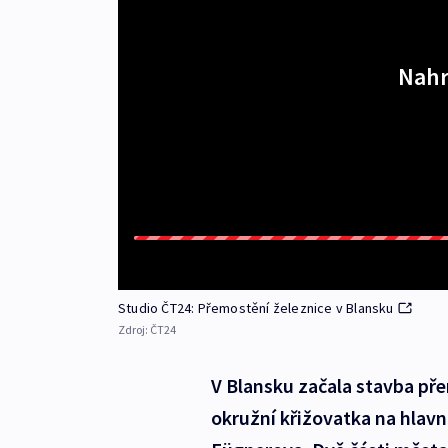
Nahr
Studio ČT24: Přemostění železnice v Blansku
Zdroj:
ČT24
V Blansku začala stavba pře
okružní křižovatka na hlav