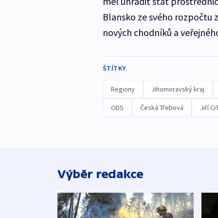
měl uhradit stát prostředni
Blansko ze svého rozpočtu z
nových chodníků a veřejného
ŠTÍTKY
Regiony
Jihomoravský kraj
ODS
Česká Třebová
Jiří C
Výběr redakce