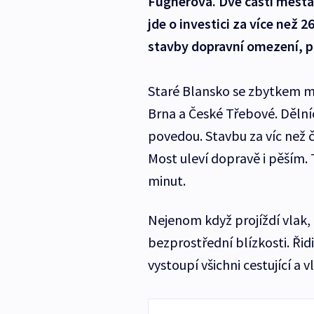
Fügnerova. Dvě části města 
jde o investici za více než 
stavby dopravní omezení, pa
Staré Blansko se zbytkem mě
Brna a České Třebové. Dělníc
povedou. Stavbu za víc než č
Most uleví dopravě i pěším. 
minut.
Nejenom když projíždí vlak, al
bezprostřední blízkosti. Řidi
vystoupí všichni cestující a vl