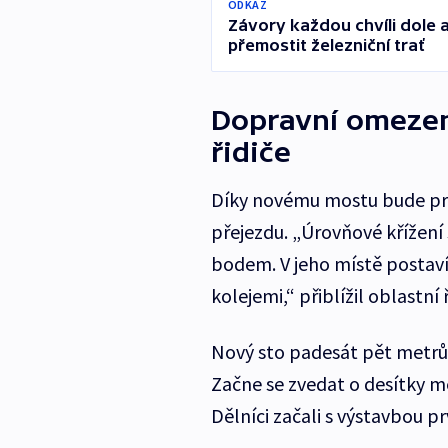
ODKAZ
Závory každou chvíli dole 
přemostit železniční trať
Dopravní omezení
řidiče
Díky novému mostu bude průje
přejezdu. „Úrovňové křížení 
bodem. V jeho místě posta
kolejemi,“ přiblížil oblastní
Nový sto padesát pět metrů 
Začne se zvedat o desítky 
Dělníci začali s výstavbou 