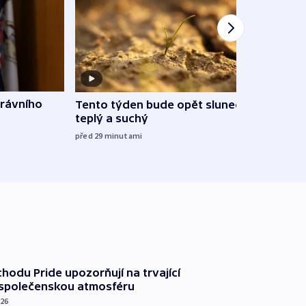
rávního
Tento týden bude opět slunečný,
Méně
teplý a suchý
jsou 
před 29
minutami
před 2
chodu Pride upozorňují na trvající
 společenskou atmosféru
026