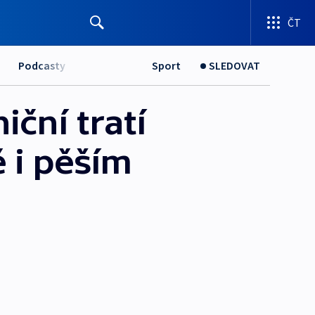
ČT
Podcasty
Sport
SLEDOVAT
iční tratí
 i pěším