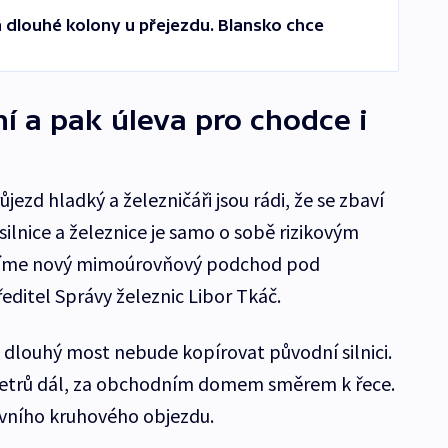
a dlouhé kolony u přejezdu. Blansko chce
 a pak úleva pro chodce i
zd hladký a železničáři jsou rádi, že se zbaví
silnice a železnice je samo o sobě rizikovým
víme nový mimoúrovňový podchod pod
 ředitel Správy železnic Libor Tkáč.
dlouhý most nebude kopírovat původní silnici.
metrů dál, za obchodním domem směrem k řece.
prvního kruhového objezdu.