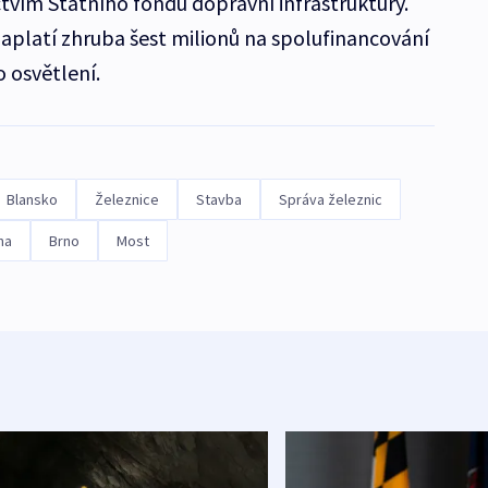
ctvím Státního fondu dopravní infrastruktury.
aplatí zhruba šest milionů na spolufinancování
 osvětlení.
Blansko
Železnice
Stavba
Správa železnic
rha
Brno
Most