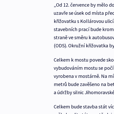
„Od 12. července by mělo dojí
uzavře se úsek od místa před
křižovatku s Kollárovou ulicí
stavebních prací bude krom
straně ve směru k autobusov
(ODS). Okružní křižovatka b
Celkem k mostu povede skoro
vybudováním mostu se počít
vyrobena v mostárně. Na mí
metrů bude zavěšeno na bet
a údržby silnic Jihomoravs
Celkem bude stavba stát víc