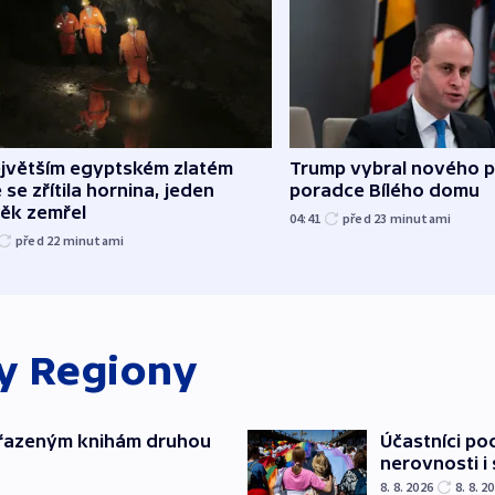
ejvětším egyptském zlatém
Trump vybral nového p
 se zřítila hornina, jeden
poradce Bílého domu
věk zemřel
04:41
před 23
minutami
před 22
minutami
ky
Regiony
yřazeným knihám druhou
Účastníci po
nerovnosti i
8. 8. 2026
8. 8. 2