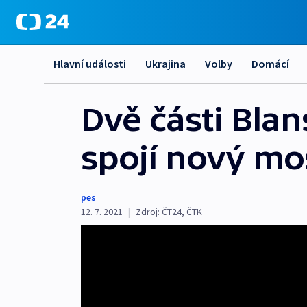
Hlavní události
Ukrajina
Volby
Domácí
Dvě části Blan
spojí nový mo
pes
12. 7. 2021
|
Zdroj:
ČT24
,
ČTK