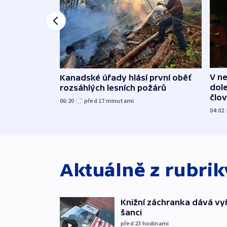
V n
Kanadské úřady hlásí první oběť
dole
rozsáhlých lesních požárů
člo
06:20
před 17
minutami
04:02
Aktuálně z rubri
Knižní záchranka dává v
šanci
před 23
hodinami