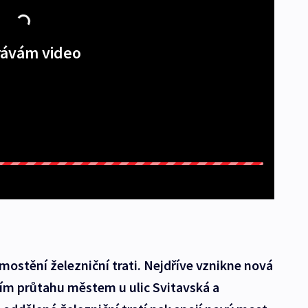
ávám video
mostění železniční trati. Nejdříve vznikne nová
ním průtahu městem u ulic Svitavská a