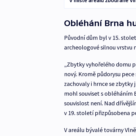
V místě areálu zbourané Vln
Obléhání Brna hu
Původní dům byl v 15. stole
archeologové silnou vrstvu
„Zbytky vyhořelého domu pak
nový. Kromě půdorysu pece se
zachovaly i hrnce se zbytky 
mohl souviset s obléháním B
souvislost není. Nad dřívěj
v 19. století přizpůsobena
V areálu bývalé továrny Vln