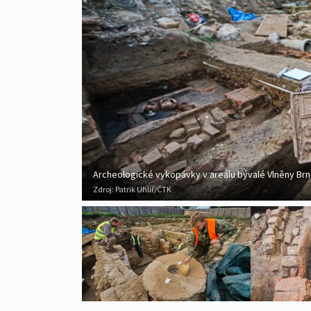
Archeologické vykopávky v areálu bývalé Vlněny Br
Zdroj:
Patrik Uhlíř/ČTK