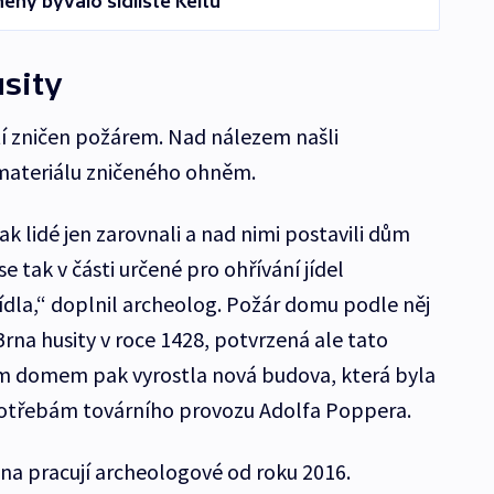
ěny bývalo sídliště Keltů
sity
tí zničen požárem. Nad nálezem našli
 materiálu zničeného ohněm.
 lidé jen zarovnali a nad nimi postavili dům
 tak v části určené pro ohřívání jídel
jídla,“ doplnil archeolog. Požár domu podle něj
rna husity v roce 1428, potvrzená ale tato
ším domem pak vyrostla nová budova, která byla
 potřebám továrního provozu Adolfa Poppera.
ěna pracují archeologové od roku 2016.