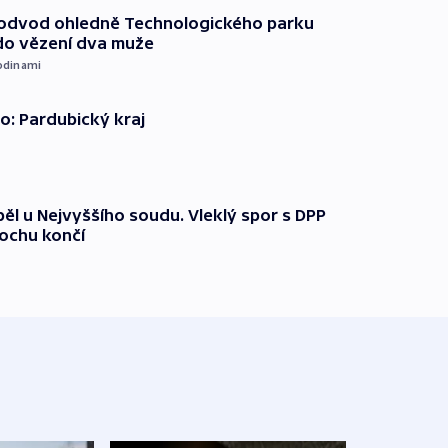
podvod ohledně Technologického parku
do vězení dva muže
odinami
o: Pardubický kraj
ěl u Nejvyššího soudu. Vleklý spor s DPP
lochu končí