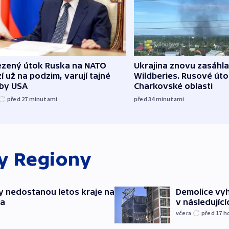
zený útok Ruska na NATO
Ukrajina znovu zasáhla
í už na podzim, varují tajné
Wildberies. Rusové útoč
žby USA
Charkovské oblasti
před 27
minutami
před 34
minutami
ky
Regiony
y nedostanou letos kraje na
Demolice vyh
ta
v následujíc
včera
před 17
h