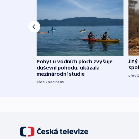
Jiný
Pobyt u vodních ploch zvyšuje
spol
duševní pohodu, ukázala
mezinárodní studie
před 
před 2
hodinami