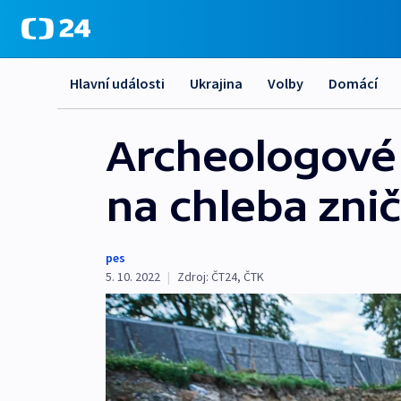
Hlavní události
Ukrajina
Volby
Domácí
Archeologové 
na chleba znič
pes
5. 10. 2022
|
Zdroj:
ČT24
,
ČTK