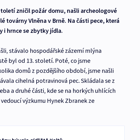
století zničil požár domu, našli archeologové
é továrny Vlněna v Brně. Na části pece, která
ly i hrnce se zbytky jídla.
ašli, stávalo hospodářské zázemí mlýna
ě byl od 13. století. Poté, co jsme
olika domů z pozdějšího období, jsme našli
vala cihelná potravinová pec. Skládala se z
eba a druhé části, kde se na horkých uhlících
ez vedoucí výzkumu Hynek Zbranek ze