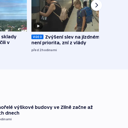
 sklady
Opil
Zvýšení slev na jízdném teď
VIDEO
ili v
vozid
není priorita, zní z vlády
stře
před 2
hodinami
před 3
ořelé výškové budovy ve Zlíně začne až
ích dnech
odinami