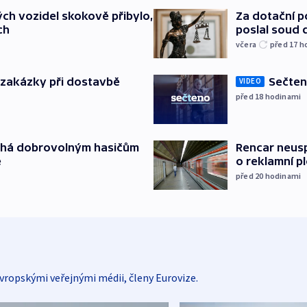
Za dotační 
ch vozidel skokově přibylo,
poslal soud 
ch
včera
před 17
h
o zakázky při dostavbě
Sečten
VIDEO
před 18
hodinami
áhá dobrovolným hasičům
Rencar neusp
e
o reklamní p
před 20
hodinami
vropskými veřejnými médii, členy Eurovize.