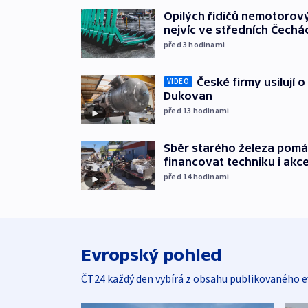
Opilých řidičů nemotorový
nejvíc ve středních Čechá
před 3
hodinami
České firmy usilují 
VIDEO
Dukovan
před 13
hodinami
Sběr starého železa pom
financovat techniku i akc
před 14
hodinami
Evropský pohled
ČT24 každý den vybírá z obsahu publikovaného e