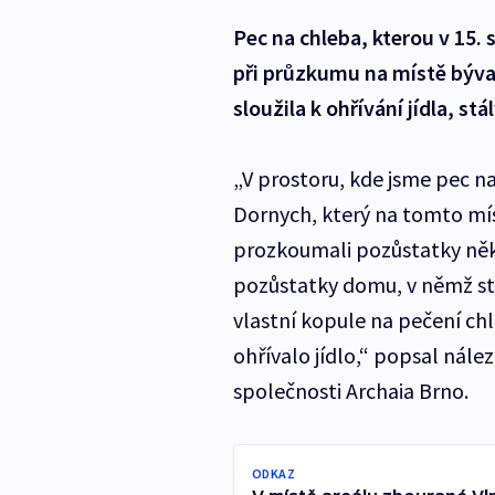
Pec na chleba, kterou v 15. 
při průzkumu na místě býval
sloužila k ohřívání jídla, stá
„V prostoru, kde jsme pec n
Dornych, který na tomto míst
prozkoumali pozůstatky něk
pozůstatky domu, v němž stá
vlastní kopule na pečení chl
ohřívalo jídlo,“ popsal nál
společnosti Archaia Brno.
ODKAZ