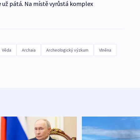
 už pátá. Na místě vyrůstá komplex
Věda
Archaia
Archeologický výzkum
Vlněna