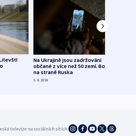
Litevští
Na Ukrajině jsou zadržováni
Španě
 o
občané z více než 50 zemí. Bojovali
dosta
na straně Ruska
4. 8. 20
5. 8. 2026
eská televize na sociálních sítích: