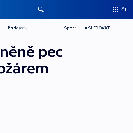
ČT
Podcasty
Sport
SLEDOVAT
lněně pec
požárem