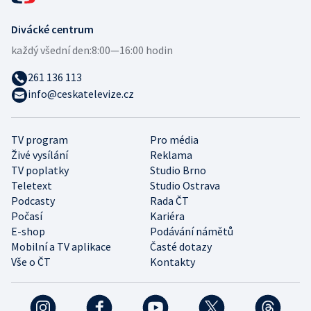
Divácké centrum
každý všední den:
8:00—16:00 hodin
261 136 113
info@ceskatelevize.cz
TV program
Pro média
Živé vysílání
Reklama
TV poplatky
Studio Brno
Teletext
Studio Ostrava
Podcasty
Rada ČT
Počasí
Kariéra
E-shop
Podávání námětů
Mobilní a TV aplikace
Časté dotazy
Vše o ČT
Kontakty