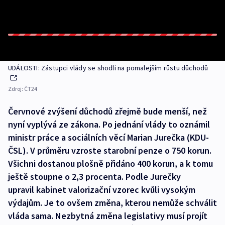
UDÁLOSTI: Zástupci vlády se shodli na pomalejším růstu důchodů
Zdroj:
ČT24
Červnové zvýšení důchodů zřejmě bude menší, než
nyní vyplývá ze zákona. Po jednání vlády to oznámil
ministr práce a sociálních věcí Marian Jurečka (KDU-
ČSL). V průměru vzroste starobní penze o 750 korun.
Všichni dostanou plošně přidáno 400 korun, a k tomu
ještě stoupne o 2,3 procenta. Podle Jurečky
upravil kabinet valorizační vzorec kvůli vysokým
výdajům. Je to ovšem změna, kterou nemůže schválit
vláda sama. Nezbytná změna legislativy musí projít