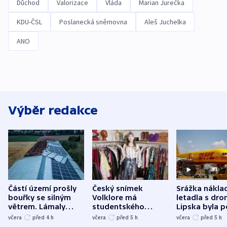
Důchod
Valorizace
Vláda
Marian Jurečka
KDU-ČSL
Poslanecká sněmovna
Aleš Juchelka
ANO
Výběr redakce
Částí území prošly
Český snímek
Srážka nákla
bouřky se silným
Volklore má
letadla s dr
větrem. Lámaly
studentského
Lipska byla p
stromy a poničily
Oscara, zabojuje o
německého mi
včera
před 4
h
včera
před 5
h
včera
před 5
h
střechu
cenu za krátký film
hybridní útok