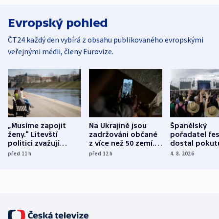
Evropský pohled
ČT24 každý den vybírá z obsahu publikovaného evropskými
veřejnými médii, členy Eurovize.
„Musíme zapojit
Na Ukrajině jsou
Španělský
ženy.“ Litevští
zadržováni občané
pořadatel fes
politici zvažují
z více než 50 zemí.
dostal pokut
dohodu o
Bojovali na straně
nekalé prakti
před 11
h
před 12
h
4. 8. 2026
demografii
Ruska