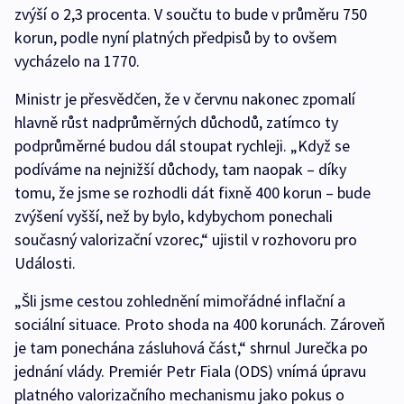
zvýší o 2,3 procenta. V součtu to bude v průměru 750
korun, podle nyní platných předpisů by to ovšem
vycházelo na 1770.
Ministr je přesvědčen, že v červnu nakonec zpomalí
hlavně růst nadprůměrných důchodů, zatímco ty
podprůměrné budou dál stoupat rychleji. „Když se
podíváme na nejnižší důchody, tam naopak – díky
tomu, že jsme se rozhodli dát fixně 400 korun – bude
zvýšení vyšší, než by bylo, kdybychom ponechali
současný valorizační vzorec,“ ujistil v rozhovoru pro
Události.
„Šli jsme cestou zohlednění mimořádné inflační a
sociální situace. Proto shoda na 400 korunách. Zároveň
je tam ponechána zásluhová část,“ shrnul Jurečka po
jednání vlády. Premiér Petr Fiala (ODS) vnímá úpravu
platného valorizačního mechanismu jako pokus o