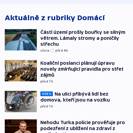
Aktuálně z rubriky
Domácí
Částí území prošly bouřky se silným
větrem. Lámaly stromy a poničily
střechu
včera
před 4
h
Koaliční poslanci plánují úpravu
novely zmírňující pravidla pro střet
zájmů
před 7
h
Na ulici přibývá lidí bez
VIDEO
domova, kteří jsou na vozíku
před 7
h
Nehodu Turka policie prověřuje pro
podezření z ublížení na zdraví z