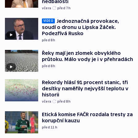
nedbalosti
včera
před 7
h
Jednoznačná provokace,
VIDEO
soudí o dronu u Lipska Žáček.
Podezřívá Rusko
před 8
h
Řeky mají jen zlomek obvyklého
průtoku. Málo vody je i v přehradách
před 8
h
Rekordy hlásí 91 procent stanic, tři
desítky naměřily nejvyšší teplotu v
historii
včera
před 8
h
Etická komise FAČR rozdala tresty za
korupční kauzu
před 11
h