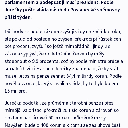
parlamentem a podepsat ji musí prezident. Podle
Jurečky pošle vláda návrh do Poslanecké sněmovny
příští týden.
Důchody se podle zákona zvyšují vždy na začátku roku,
ale pokud od posledního zvýšení překročí přírůstek cen
pět procent, zvyšují se ještě mimořádně i jindy. Ze
zákona vyplývá, že od letošního června by měly
stoupnout o 9,9 procenta, což by podle ministra práce a
sociálních věcí Mariana Jurečky znamenalo, že by stát
musel letos na penze sehnat 34,4 miliardy korun. Podle
nového vzorce, který schválila vláda, by to bylo kolem
15 miliard.
Jurečka podotkl, že průměrná starobní penze i přes
mírnější valorizaci překročí 20 tisíc korun a zároveň se
dostane nad úroveň 50 procent průměrné mzdy.
Navýšení bude o 400 korun a k tomu se zásluhová část