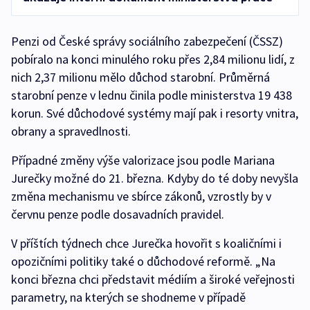
Penzi od České správy sociálního zabezpečení (ČSSZ)
pobíralo na konci minulého roku přes 2,84 milionu lidí, z
nich 2,37 milionu mělo důchod starobní. Průměrná
starobní penze v lednu činila podle ministerstva 19 438
korun. Své důchodové systémy mají pak i resorty vnitra,
obrany a spravedlnosti.
Případné změny výše valorizace jsou podle Mariana
Jurečky možné do 21. března. Kdyby do té doby nevyšla
změna mechanismu ve sbírce zákonů, vzrostly by v
červnu penze podle dosavadních pravidel.
V příštích týdnech chce Jurečka hovořit s koaličními i
opozičními politiky také o důchodové reformě. „Na
konci března chci představit médiím a široké veřejnosti
parametry, na kterých se shodneme v případě