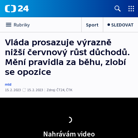
Sport
SLEDOVAT
Rubriky
Vláda prosazuje výrazně
nižší červnový růst důchodů.
Mění pravidla za běhu, zlobí
se opozice
mld
15. 2. 2023
15. 2. 2023
|
Zdroj:
ČT24
,
ČTK
Nahrávám video