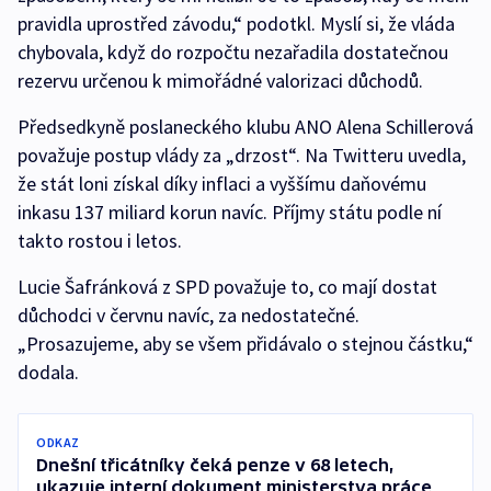
pravidla uprostřed závodu,“ podotkl. Myslí si, že vláda
chybovala, když do rozpočtu nezařadila dostatečnou
rezervu určenou k mimořádné valorizaci důchodů.
Předsedkyně poslaneckého klubu ANO Alena Schillerová
považuje postup vlády za „drzost“. Na Twitteru uvedla,
že stát loni získal díky inflaci a vyššímu daňovému
inkasu 137 miliard korun navíc. Příjmy státu podle ní
takto rostou i letos.
Lucie Šafránková z SPD považuje to, co mají dostat
důchodci v červnu navíc, za nedostatečné.
„Prosazujeme, aby se všem přidávalo o stejnou částku,“
dodala.
ODKAZ
Dnešní třicátníky čeká penze v 68 letech,
ukazuje interní dokument ministerstva práce