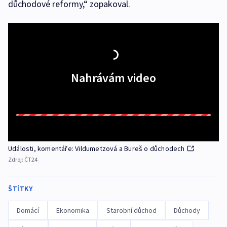
důchodové reformy,“ zopakoval.
Nahrávám video
Události, komentáře: Vildumetzová a Bureš o důchodech
Zdroj:
ČT24
ŠTÍTKY
Domácí
Ekonomika
Starobní důchod
Důchody