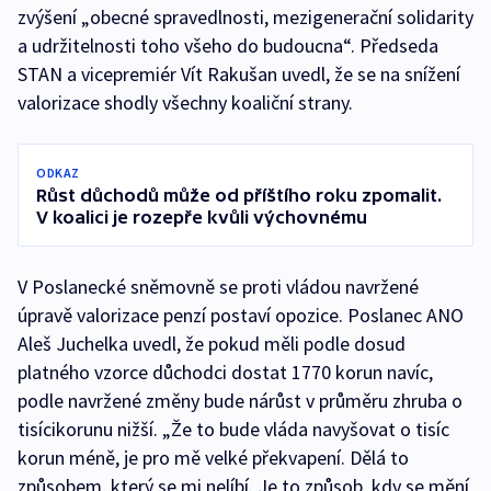
zvýšení „obecné spravedlnosti, mezigenerační solidarity
a udržitelnosti toho všeho do budoucna“. Předseda
STAN a vicepremiér Vít Rakušan uvedl, že se na snížení
valorizace shodly všechny koaliční strany.
ODKAZ
Růst důchodů může od příštího roku zpomalit.
V koalici je rozepře kvůli výchovnému
V Poslanecké sněmovně se proti vládou navržené
úpravě valorizace penzí postaví opozice. Poslanec ANO
Aleš Juchelka uvedl, že pokud měli podle dosud
platného vzorce důchodci dostat 1770 korun navíc,
podle navržené změny bude nárůst v průměru zhruba o
tisícikorunu nižší. „Že to bude vláda navyšovat o tisíc
korun méně, je pro mě velké překvapení. Dělá to
způsobem, který se mi nelíbí. Je to způsob, kdy se mění