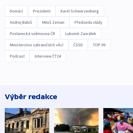
Domácí
Prezident
Karel Schwarzenberg
Andrej Babiš
Miloš Zeman
Předseda vlády
Poslanecká sněmovna ČR
Lubomír Zaorálek
Ministerstvo zahraničních věcí
ČSSD
TOP 09
Podcast
Interview ČT24
Výběr redakce