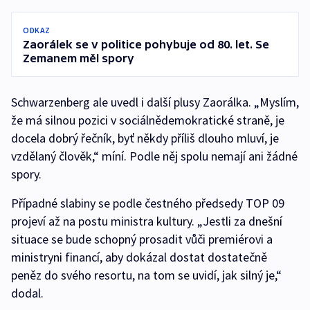
ODKAZ
Zaorálek se v politice pohybuje od 80. let. Se
Zemanem měl spory
Schwarzenberg ale uvedl i další plusy Zaorálka. „Myslím,
že má silnou pozici v sociálnědemokratické straně, je
docela dobrý řečník, byť někdy příliš dlouho mluví, je
vzdělaný člověk,“ míní. Podle něj spolu nemají ani žádné
spory.
Případné slabiny se podle čestného předsedy TOP 09
projeví až na postu ministra kultury. „Jestli za dnešní
situace se bude schopný prosadit vůči premiérovi a
ministryni financí, aby dokázal dostat dostatečně
peněz do svého resortu, na tom se uvidí, jak silný je,“
dodal.