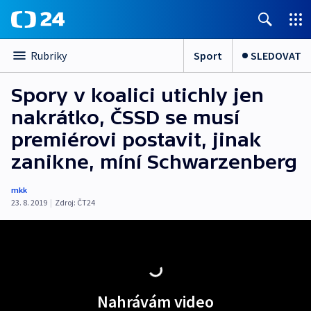
Sport
SLEDOVAT
Rubriky
Spory v koalici utichly jen
nakrátko, ČSSD se musí
premiérovi postavit, jinak
zanikne, míní Schwarzenberg
mkk
23. 8. 2019
|
Zdroj:
ČT24
Nahrávám video