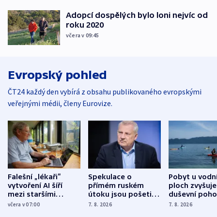
Adopcí dospělých bylo loni nejvíc od
roku 2020
včera v 09:45
Evropský pohled
ČT24 každý den vybírá z obsahu publikovaného evropskými
veřejnými médii, členy Eurovize.
Falešní „lékaři“
Spekulace o
Pobyt u vodn
vytvoření AI šíří
přímém ruském
ploch zvyšuje
mezi staršími
útoku jsou pošetilé,
duševní poho
Poláky nebezpečné
míní estonský
ukázala
včera v 07:00
7. 8. 2026
7. 8. 2026
zdravotní rady
bezpečnostní
mezinárodní 