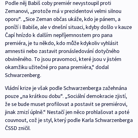
Podle něj Babiš coby premiér nevystoupil proti
Zemanovi, „protože má v prezidentovi velmi silnou
oporu“. „Sice Zeman občas ukáže, kdo je pánem, a
poníží i Babiše, ale v dnešní situaci, kdyby došlo v kauze
Čapí hnízdo k dalším nepříjemnostem pro pana
premiéra, je tu někdo, kdo může kdykoliv vyhlásit
amnestii nebo zastavit pronásledování dotyčného
obviněného. To jsou pravomoci, které jsou v jistém
okamžiku užitečné pro pana premiéra,“ dodal
Schwarzenberg.
Vládní krize je však podle Schwarzenberga zažehnána
pouze „na krátkou dobu“. „Sociální demokracie zjistí,
že se bude muset profilovat a postavit se premiérovi,
jinak zmizí úplně.“ Nestačí jen něco prohlašovat a poté
couvnout, což je styl, který podle Karla Schwarzenberga
ČSSD zničil.