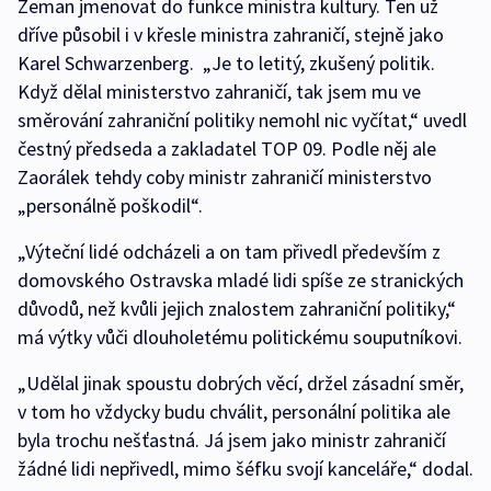
Zeman jmenovat do funkce ministra kultury. Ten už
dříve působil i v křesle ministra zahraničí, stejně jako
Karel Schwarzenberg. „Je to letitý, zkušený politik.
Když dělal ministerstvo zahraničí, tak jsem mu ve
směrování zahraniční politiky nemohl nic vyčítat,“ uvedl
čestný předseda a zakladatel TOP 09. Podle něj ale
Zaorálek tehdy coby ministr zahraničí ministerstvo
„personálně poškodil“.
„Výteční lidé odcházeli a on tam přivedl především z
domovského Ostravska mladé lidi spíše ze stranických
důvodů, než kvůli jejich znalostem zahraniční politiky,“
má výtky vůči dlouholetému politickému souputníkovi.
„Udělal jinak spoustu dobrých věcí, držel zásadní směr,
v tom ho vždycky budu chválit, personální politika ale
byla trochu nešťastná. Já jsem jako ministr zahraničí
žádné lidi nepřivedl, mimo šéfku svojí kanceláře,“ dodal.