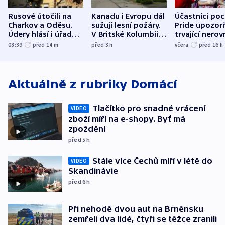
Rusové útočili na
Kanadu i Evropu dál
Účastníci po
Charkov a Oděsu.
sužují lesní požáry.
Pride upozorň
Údery hlásí i úřady v
V Britské Kolumbii
trvající nerov
Bělgorodu
evakuovali tisíce lidí
společensko
08:39
před 14
m
před 3
h
včera
před 16
h
atmosféru
Aktuálně z rubriky
Domácí
Tlačítko pro snadné vrácení
VIDEO
zboží míří na e-shopy. Byť má
zpoždění
před 5
h
Stále více Čechů míří v létě do
VIDEO
Skandinávie
před 6
h
Při nehodě dvou aut na Brněnsku
zemřeli dva lidé, čtyři se těžce zranili