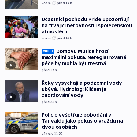
včera
před 14
h
Účastníci pochodu Pride upozorňují
na trvající nerovnosti i společenskou
atmosféru
včera
před 16
h
Domovu Mutice hrozí
VIDEO
maximální pokuta. Neregistrovaná
péče by mohla být trestná
před 17
h
Řeky vysychají a podzemní vody
ubývá. Hydrolog: Klíčem je
zadržování vody
před 21
h
Policie vyšetřuje pobodání v
Tanvaldu jako pokus o vraždu na
dvou osobách
včera v 11:22