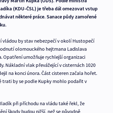
pravy Martin Kupka (ODS). Podle ministra
Hladíka (KDU-ČSL) je třeba dál omezovat vstup
jednávat některé práce. Sanace půdy zamořené
ku.
 vládou by stav nebezpečí v okolí Hustopečí
hodnutí olomouckého hejtmana Ladislava
. Opatření umožňuje rychlejší organizaci
. Nákladní vlak převážející v cisternách 1020
jil na konci února. Část cisteren začala hořet.
 trati by se podle Kupky mohlo podařit v
ladík při příchodu na vládu také řekl, že
ění škody budou nižší, než se původně