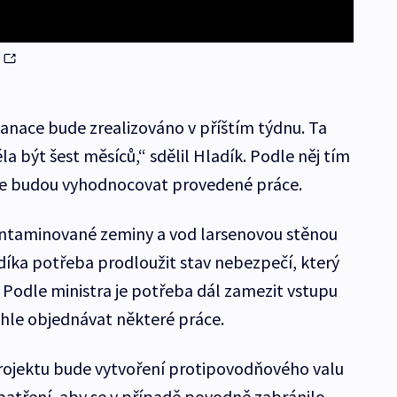
sanace bude zrealizováno v příštím týdnu. Ta
la být šest měsíců,“ sdělil Hladík. Podle něj tím
se budou vyhodnocovat provedené práce.
kontaminované zeminy a vod larsenovou stěnou
adíka potřeba prodloužit stav nebezpečí, který
. Podle ministra je potřeba dál zamezit vstupu
chle objednávat některé práce.
projektu bude vytvoření protipovodňového valu
atření, aby se v případě povodně zabránilo