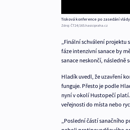
Tisková konference po zasedání vlády
Zdroj:
ČT24/165.hasicipraha.cz
„Finální schválení projektu 
fáze intenzivní sanace by mě
sanace neskončí, následně 
Hladík uvedl, že uzavření 
funguje. Přesto je podle Hl
nyní v okolí Hustopečí platí
veřejnosti do místa nebo ry
„Poslední částí sanačního 
neboli protipovodňového op