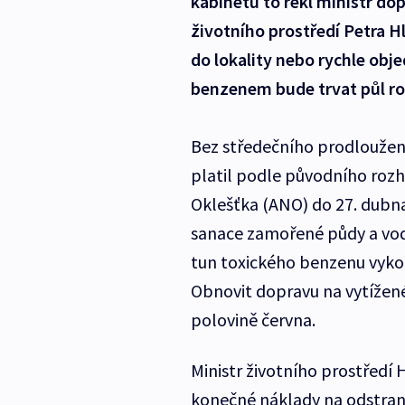
kabinetu to řekl ministr do
životního prostředí Petra 
do lokality nebo rychle ob
benzenem bude trvat půl ro
Bez středečního prodloužení
platil podle původního roz
Oklešťka (ANO) do 27. dubna
sanace zamořené půdy a vody
tun toxického benzenu vykole
Obnovit dopravu na vytížené
polovině června.
Ministr životního prostředí H
konečné náklady na odstran