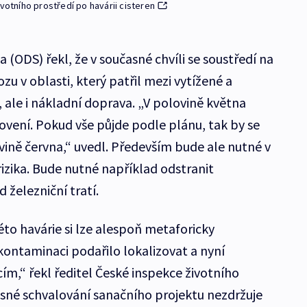
ivotního prostředí po havárii cisteren
 (ODS) řekl, že v současné chvíli se soustředí na
u v oblasti, který patřil mezi vytížené a
, ale i nákladní doprava. „V polovině května
ovení. Pokud vše půjde podle plánu, tak by se
ině června,“ uvedl. Především bude ale nutné v
rizika. Bude nutné například odstranit
železniční tratí.
to havárie si lze alespoň metaforicky
ontaminaci podařilo lokalizovat a nyní
m,“ řekl ředitel České inspekce životního
asné schvalování sanačního projektu nezdržuje