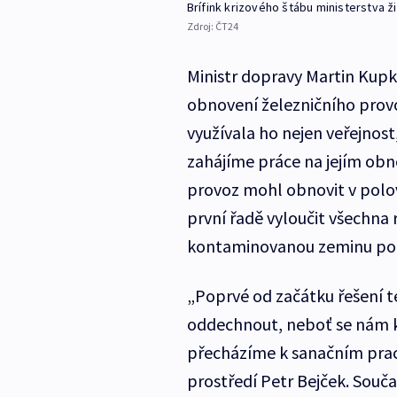
Brífink krizového štábu ministerstva ž
Zdroj:
ČT24
Ministr dopravy Martin Kupka
obnovení železničního provoz
využívala ho nejen veřejnost
zahájíme práce na jejím obn
provoz mohl obnovit v polov
první řadě vyloučit všechna 
kontaminovanou zeminu pod 
„Poprvé od začátku řešení té
oddechnout, neboť se nám k
přecházíme k sanačním prací
prostředí Petr Bejček. Souč