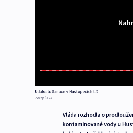
Nahr
Události: Sanace v Hustopečích
Zdroj:
ČT24
Vláda rozhodla o prodlouže
kontaminované vody u Husto