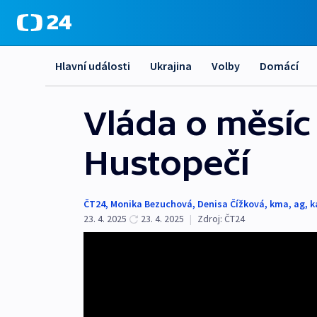
Hlavní události
Ukrajina
Volby
Domácí
Vláda o měsíc
Hustopečí
ČT24
,
Monika Bezuchová
,
Denisa Čížková
,
kma
,
ag
,
k
23. 4. 2025
23. 4. 2025
|
Zdroj:
ČT24