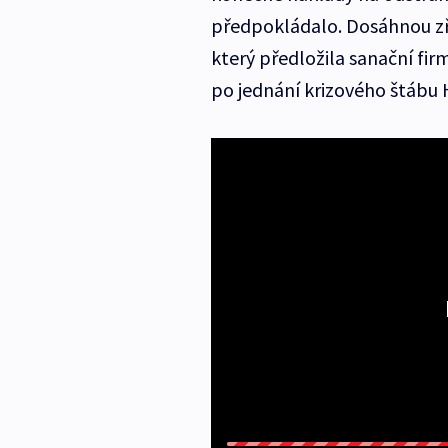
předpokládalo. Dosáhnou zře
který předložila sanační fir
po jednání krizového štábu 