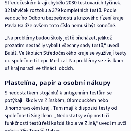
Středočeském kraji chybělo 2080 testovacích tyčinek,
32 lahviček roztoku a 379 kompletních testů. Podle
vedoucího Odboru bezpečnosti a krizového řízení kraje
Pavla Baláže ovšem toto číslo nemusí být konečné.
„Na problémy budou školy ještě přicházet, jelikož
prozatím nestačily vybalit všechny sady testů,“ uvedl
Baláž. Ve školách Středočeského kraje se využívají testy
od společnosti Lepu Medical. Na problémy se zásilkami
už kraj narazil ve třinácti obcích.
Plastelína, papír a osobní nákupy
S nedostatkem stojánků k antigenním testům se
potýkají i školy ve Zlínském, Olomouckém nebo
Jihomoravském kraji. Tam mají k dispozici testy od
společnosti Singclean. „Nedostatky v úplnosti či
funkčnosti testů řeší každá škola ve Zlíně,“ uvedl mluvčí
města Zlín Tomáš Melzer.