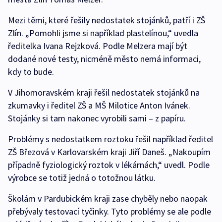
Mezi těmi, které řešily nedostatek stojánků, patří i ZŠ
Zlín. „Pomohli jsme si například plastelínou,“ uvedla
ředitelka Ivana Rejzková. Podle Melzera mají být
dodané nové testy, nicméně město nemá informaci,
kdy to bude.
V Jihomoravském kraji řešil nedostatek stojánků na
zkumavky i ředitel ZŠ a MŠ Milotice Anton Ivánek.
Stojánky si tam nakonec vyrobili sami – z papíru.
Problémy s nedostatkem roztoku řešil například ředitel
ZŠ Březová v Karlovarském kraji Jiří Daneš. „Nakoupím
případně fyziologický roztok v lékárnách,“ uvedl. Podle
výrobce se totiž jedná o totožnou látku.
Školám v Pardubickém kraji zase chyběly nebo naopak
přebývaly testovací tyčinky. Tyto problémy se ale podle