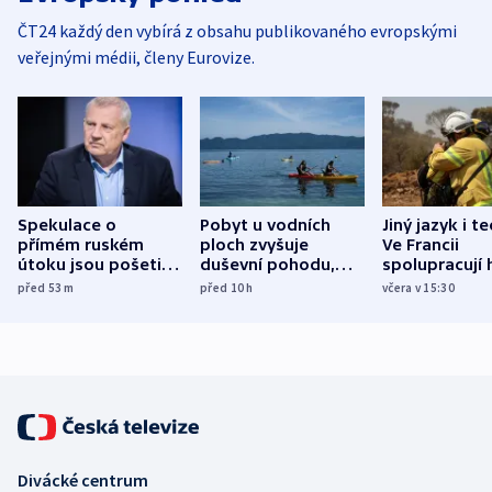
ČT24 každý den vybírá z obsahu publikovaného evropskými
veřejnými médii, členy Eurovize.
Spekulace o
Pobyt u vodních
Jiný jazyk i t
přímém ruském
ploch zvyšuje
Ve Francii
útoku jsou pošetilé,
duševní pohodu,
spolupracují h
míní estonský
ukázala
různých zemí
před 53
m
před 10
h
včera v 15:30
bezpečnostní
mezinárodní studie
expert
Divácké centrum