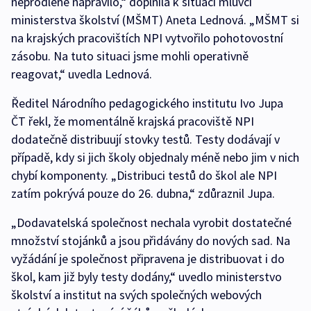
neprodleně napravilo,“ doplnila k situaci mluvčí
ministerstva školství (MŠMT) Aneta Lednová. „MŠMT si
na krajských pracovištích NPI vytvořilo pohotovostní
zásobu. Na tuto situaci jsme mohli operativně
reagovat,“ uvedla Lednová.
Ředitel Národního pedagogického institutu Ivo Jupa
ČT řekl, že momentálně krajská pracoviště NPI
dodatečně distribuují stovky testů. Testy dodávají v
případě, kdy si jich školy objednaly méně nebo jim v nich
chybí komponenty. „Distribuci testů do škol ale NPI
zatím pokrývá pouze do 26. dubna,“ zdůraznil Jupa.
„Dodavatelská společnost nechala vyrobit dostatečné
množství stojánků a jsou přidávány do nových sad. Na
vyžádání je společnost připravena je distribuovat i do
škol, kam již byly testy dodány,“ uvedlo ministerstvo
školství a institut na svých společných webových