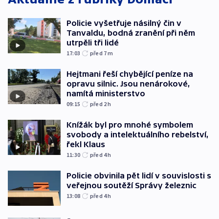
Policie vyšetřuje násilný čin v
Tanvaldu, bodná zranění při něm
utrpěli tři lidé
17:03
před 7
m
Hejtmani řeší chybějící peníze na
opravu silnic. Jsou nenárokové,
namítá ministerstvo
09:15
před 2
h
Knížák byl pro mnohé symbolem
svobody a intelektuálního rebelství,
řekl Klaus
11:30
před 4
h
Policie obvinila pět lidí v souvislosti s
veřejnou soutěží Správy železnic
13:08
před 4
h