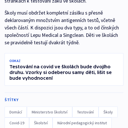
stránkách k testování žáků ve školách.
Školy musí obdržet kompletní zásilku s přesně
deklarovaným množstvím antigenních testů, včetně
všech částí. K dispozici jsou dva typy, a to od čínských
společností Lepu Medical a Singclean. Děti ve školách
se pravidelně testují dvakrát týdně.
ODKAZ
Testování na covid ve školách bude dvojího
druhu. Vzorky si odeberou samy děti, lišit se
bude vyhodnocení
ŠTÍTKY
Domácí
Ministerstvo školství
Testování
Školy
Covid-19
Školství
Národní pedagogický institut