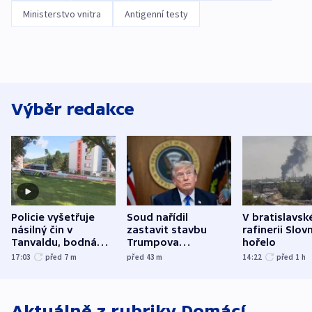
Ministerstvo vnitra
Antigenní testy
Výběr redakce
Policie vyšetřuje
Soud nařídil
V bratislavsk
násilný čin v
zastavit stavbu
rafinerii Slov
Tanvaldu, bodná
Trumpova
hořelo
zranění při něm
tanečního sálu
17:03
před 7
m
před 43
m
14:22
před 1
h
utrpěli tři lidé
Aktuálně z rubriky
Domácí