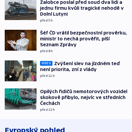
Žalobce poslal před soud dva lidi a
jednu firmu kvůli tragické nehodě v
Dolní Lutyni
před 5
h
Šéf ČD vrátil bezpečnostní prověrku,
ministr to nechá prověřit, píší
Seznam Zprávy
před 8
h
Zvýšení slev na jízdném teď
VIDEO
není priorita, zní z vlády
před 11
h
Opilých řidičů nemotorových vozidel
skokově přibylo, nejvíc ve středních
Čechách
před 12
h
Evropský pohled