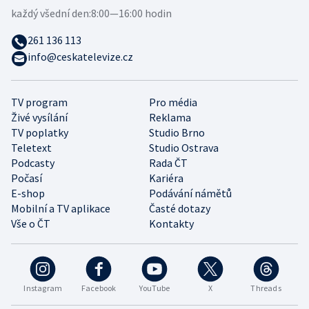
každý všední den:
8:00—16:00 hodin
261 136 113
info@ceskatelevize.cz
TV program
Pro média
Živé vysílání
Reklama
TV poplatky
Studio Brno
Teletext
Studio Ostrava
Podcasty
Rada ČT
Počasí
Kariéra
E-shop
Podávání námětů
Mobilní a TV aplikace
Časté dotazy
Vše o ČT
Kontakty
Instagram
Facebook
YouTube
X
Threads