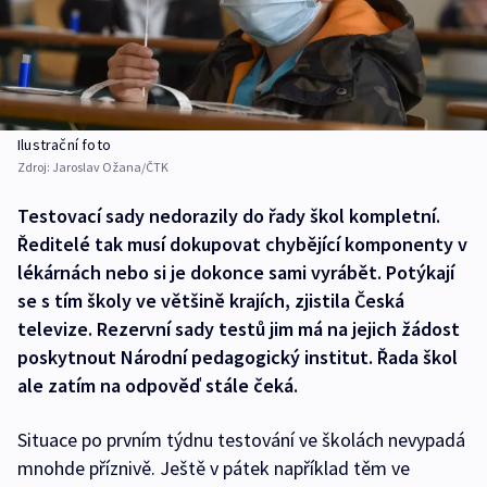
Ilustrační foto
Zdroj:
Jaroslav Ožana/ČTK
Testovací sady nedorazily do řady škol kompletní.
Ředitelé tak musí dokupovat chybějící komponenty v
lékárnách nebo si je dokonce sami vyrábět. Potýkají
se s tím školy ve většině krajích, zjistila Česká
televize. Rezervní sady testů jim má na jejich žádost
poskytnout Národní pedagogický institut. Řada škol
ale zatím na odpověď stále čeká.
Situace po prvním týdnu testování ve školách nevypadá
mnohde příznivě. Ještě v pátek například těm ve