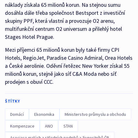
náklady získala 65 milionů korun. Na stejnou sumu
dosáhla dále třeba společnost Bestsport z investiční
skupiny PPF, která vlastní a provozuje O2 arenu,
multifunkční centrum O2 universum a přilehlý hotel
Stages Hotel Prague.
Mezi příjemci 65 milionů korun byly také firmy CPI
Hotels, RegioJet, Paradise Casino Admiral, Orea Hotels
a České aerolinie. Oděvní řetězec New Yorker získal 55
milionů korun, stejně jako síť C&A Moda nebo síť
prodejen s obuví CCC.
ŠTÍTKY
Domácí
Ekonomika
Ministerstvo průmyslu a obchodu
Kompenzace
ANO
STAN
Asociace malých a středních podniků a živnostníků ČR