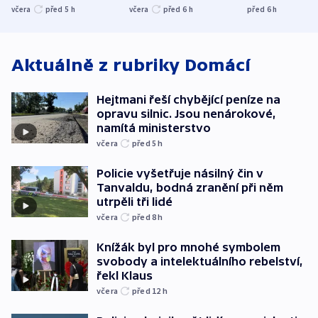
nenárokové, namítá
trh, hasiče či
indicie ukazuj
včera
před 5
h
včera
před 6
h
před 6
h
ministerstvo
stadion
Rusko
Aktuálně z rubriky
Domácí
Hejtmani řeší chybějící peníze na
opravu silnic. Jsou nenárokové,
namítá ministerstvo
včera
před 5
h
Policie vyšetřuje násilný čin v
Tanvaldu, bodná zranění při něm
utrpěli tři lidé
včera
před 8
h
Knížák byl pro mnohé symbolem
svobody a intelektuálního rebelství,
řekl Klaus
včera
před 12
h