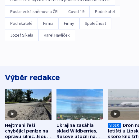
Poslanecká sněmovna ČR
Covid-19
Podnikatel
Podnikatelé
Firma
Firmy
Společnost
Jozef Síkela
Karel Havlíček
Výběr redakce
Hejtmani řeší
Ukrajina zasáhla
Dron n
VIDEO
chybějící peníze na
sklad Wildberries,
letišti u Lips
opravu silnic. Jsou
Rusové útočili na
skoro kilo trh