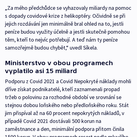
„Za mého předchůdce se vyhazovaly miliardy na pomoc
s dopady covidové krize z helikoptéry. Očividně se při
jejich rozdávání jen minimálně bral ohled na to, jestli
peníze budou využity účelně a jestli skutečně pomohou
těm, kteří to nejvíc potřebují. A teď nám ty peníze
samozřejmě budou chybět,“ uvedl Síkela.
Ministerstvo v obou programech
vyplatilo asi 15 miliard
Podporu z Covid 2021 a Covid Nepokryté náklady mohli
dříve získat podnikatelé, kteří zaznamenali propad
tržeb o polovinu za rozhodné období ve srovnání se
stejnou dobou loňského nebo předloňského roku. Stát
jim přispíval až na 60 procent nepokrytých nákladů, v
případě Covid 2021 dostávali 500 korun na
zaměstnance a den, minimální podpora přitom činila
1500 korun. V obou programech resort podle mluvčího