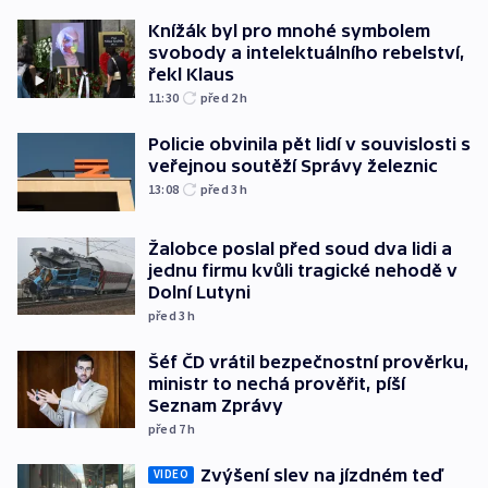
Knížák byl pro mnohé symbolem
svobody a intelektuálního rebelství,
řekl Klaus
11:30
před 2
h
Policie obvinila pět lidí v souvislosti s
veřejnou soutěží Správy železnic
13:08
před 3
h
Žalobce poslal před soud dva lidi a
jednu firmu kvůli tragické nehodě v
Dolní Lutyni
před 3
h
Šéf ČD vrátil bezpečnostní prověrku,
ministr to nechá prověřit, píší
Seznam Zprávy
před 7
h
Zvýšení slev na jízdném teď
VIDEO