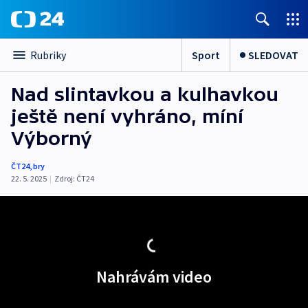
Sport
SLEDOVAT
Rubriky
Nad slintavkou a kulhavkou
ještě není vyhráno, míní
Výborný
ČT24
,
bry
22. 5. 2025
|
Zdroj:
ČT24
Nahrávám video