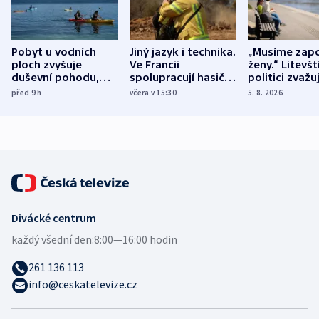
Pobyt u vodních
Jiný jazyk i technika.
„Musíme zapo
ploch zvyšuje
Ve Francii
ženy.“ Litevšt
duševní pohodu,
spolupracují hasiči z
politici zvažuj
ukázala
různých zemí
dohodu o
před 9
h
včera v 15:30
5. 8. 2026
mezinárodní studie
demografii
Divácké centrum
každý všední den:
8:00—16:00 hodin
261 136 113
info@ceskatelevize.cz