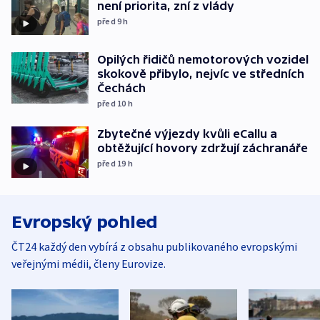
není priorita, zní z vlády
před 9
h
Opilých řidičů nemotorových vozidel
skokově přibylo, nejvíc ve středních
Čechách
před 10
h
Zbytečné výjezdy kvůli eCallu a
obtěžující hovory zdržují záchranáře
před 19
h
Evropský pohled
ČT24 každý den vybírá z obsahu publikovaného evropskými
veřejnými médii, členy Eurovize.