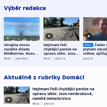
Výběr redakce
Ukrajina znovu
Hejtmani řeší
Česko 
VIDEO
zasáhla sklady
chybějící peníze na
plynem zásob
Wildberries. Rusové
opravu silnic. Jsou
stihne, ujišťu
útočili v Charkovské
nenárokové, namítá
expert. Sníže
09:02
před 49
m
09:15
před 1
h
před 1
h
oblasti
ministerstvo
však slíbit ne
Aktuálně z rubriky
Domácí
Hejtmani řeší chybějící peníze na
opravu silnic. Jsou nenárokové,
namítá ministerstvo
09:15
před 1
h