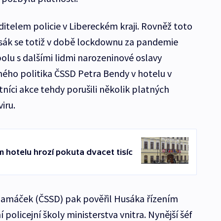
ditelem policie v Libereckém kraji. Rovněž toto
usák se totiž v době lockdownu za pandemie
olu s dalšími lidmi narozeninové oslavy
ného politika ČSSD Petra Bendy v hotelu v
tníci akce tehdy porušili několik platných
iru.
 hotelu hrozí pokuta dvacet tisíc
 Hamáček (ČSSD) pak pověřil Husáka řízením
í policejní školy ministerstva vnitra. Nynější šéf