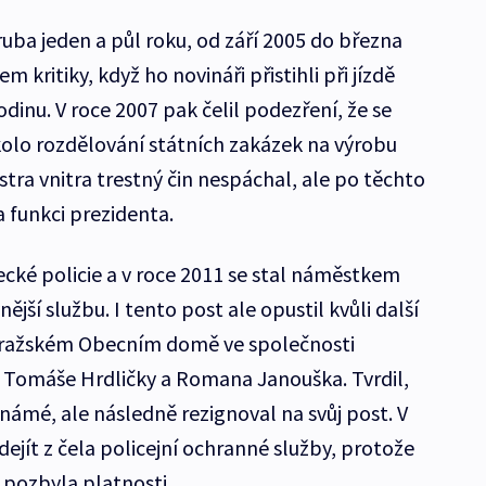
ruba jeden a půl roku, od září 2005 do března
em kritiky, když ho novináři přistihli při jízdě
odinu. V roce 2007 pak čelil podezření, že se
kolo rozdělování státních zakázek na výrobu
stra vnitra trestný čin nespáchal, ale po těchto
 funkci prezidenta.
ecké policie a v roce 2011 se stal náměstkem
ější službu. I tento post ale opustil kvůli další
v pražském Obecním domě ve společnosti
 Tomáše Hrdličky a Romana Janouška. Tvrdil,
známé, ale následně rezignoval na svůj post. V
ejít z čela policejní ochranné služby, protože
pozbyla platnosti.