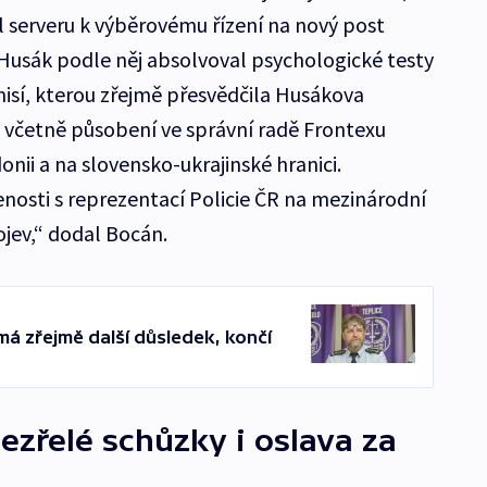
l serveru k výběrovému řízení na nový post
. Husák podle něj absolvoval psychologické testy
isí, kterou zřejmě přesvědčila Husákova
, včetně působení ve správní radě Frontexu
nii a na slovensko-ukrajinské hranici.
enosti s reprezentací Policie ČR na mezinárodní
ojev,“ dodal Bocán.
má zřejmě další důsledek, končí
dezřelé schůzky i oslava za