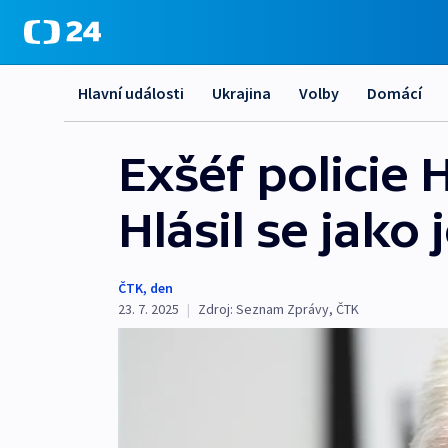
Hlavní události
Ukrajina
Volby
Domácí
Exšéf policie 
Hlásil se jako
ČTK
,
den
23. 7. 2025
|
Zdroj:
Seznam Zprávy
,
ČTK