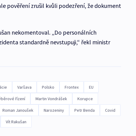
ale pověření zrušil kvůli podezření, že dokument
ušan nekomentoval. „Do personálních
identa standardně nevstupuji,“ řekl ministr
icie
Varšava
Polsko
Frontex
EU
ýběrové řízení
Martin Vondrášek
Korupce
Roman Janoušek
Narozeniny
Petr Benda
Covid
Vít Rakušan