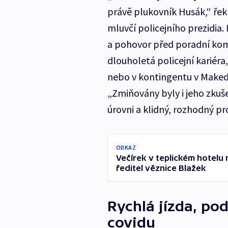
právě plukovník Husák,“ řek
mluvčí policejního prezidia
a pohovor před poradní kom
dlouholetá policejní kariéra
nebo v kontingentu v Makedo
„Zmiňovány byly i jeho zkuš
úrovni a klidný, rozhodný pr
ODKAZ
Večírek v teplickém hotelu 
ředitel věznice Blažek
Rychlá jízda, po
covidu