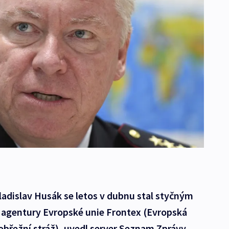
Vladislav Husák se letos v dubnu stal styčným
u agentury Evropské unie Frontex (Evropská
obřežní stráž), uvedl server Seznam Zprávy.