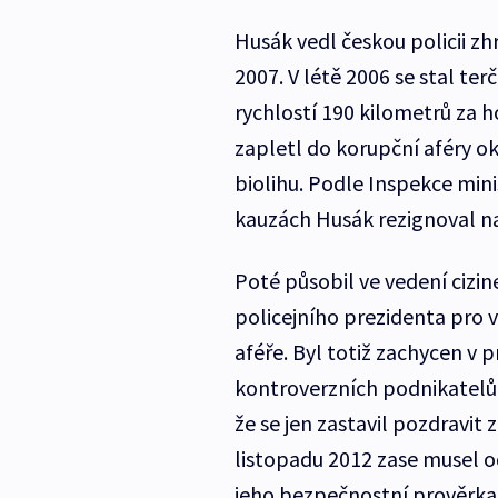
Husák vedl českou policii zh
2007. V létě 2006 se stal terč
rychlostí 190 kilometrů za h
zapletl do korupční aféry o
biolihu. Podle Inspekce mini
kauzách Husák rezignoval na
Poté působil ve vedení cizin
policejního prezidenta pro vn
aféře. Byl totiž zachycen 
kontroverzních podnikatelů
že se jen zastavil pozdravit 
listopadu 2012 zase musel od
jeho bezpečnostní prověrka 