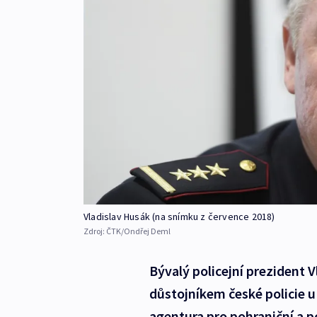
Vladislav Husák (na snímku z července 2018)
Zdroj:
ČTK/Ondřej Deml
Bývalý policejní prezident 
důstojníkem české policie 
agentura pro pohraniční a p