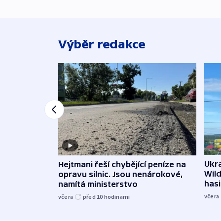
Výběr redakce
Ukra
Hejtmani řeší chybějící peníze na
Wild
opravu silnic. Jsou nenárokové,
hasi
namítá ministerstvo
včera
včera
před 10
hodinami