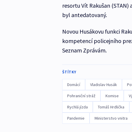
resortu Vít Rakušan (STAN) 
byl antedatovaný.
Novou Husákovu funkci Rak
kompetencí policejního prez
Seznam Zprávám.
ŠTÍTKY
Domácí
Vladislav Husák
Pol
Pohraniční stráž
Komise
V
Rychlá jízda
Tomáš Hrdlička
Pandemie
Ministerstvo vnitra