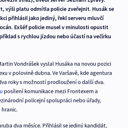
, výši platu odmítla policie zveřejnit. Husák se
ci přihlásil jako jediný, řekl serveru mluvčí
ocán. Exšéf policie musel v minulosti opustit
říklad s rychlou jízdou nebo účastí na večírku
Martin Vondrášek vyslal Husáka na novou pozici
exu v polovině dubna. Ve Varšavě, kde agentura
dva roky s možností prodloužení o další dva.
u
posílení komunikace mezi Frontexem a
inárodní policejní spolupráci nebo úřady,
 hranic.
uba dva měsíce. Přihlásil se jediný kandidát,