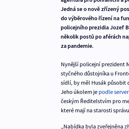
Jedná se o nově zřízený post
do výběrového řízení na funk
policejního prezidia Jozef B
několik postů po aférách nap
za pandemie.
Nynější policejní prezident 
styčného důstojníka u Front
sídlí, by měl Husák působit 
Jeho úkolem je
podle server
českým Ředitelstvím pro mez
které mají na starosti správu
„Nabídka byla zveřejněna zhr