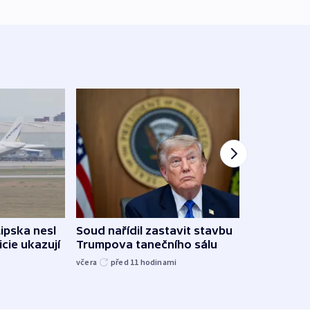
Lipska nesl
Soud nařídil zastavit stavbu
Žido
icie ukazují
Trumpova tanečního sálu
břehu
kriti
včera
před 11
hodinami
před 1