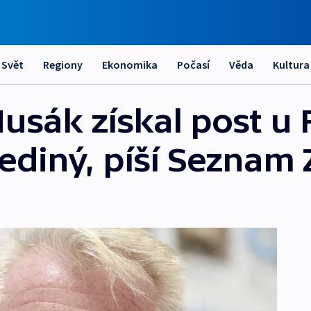
Svět
Regiony
Ekonomika
Počasí
Věda
Kultura
Husák získal post u
 jediný, píší Seznam