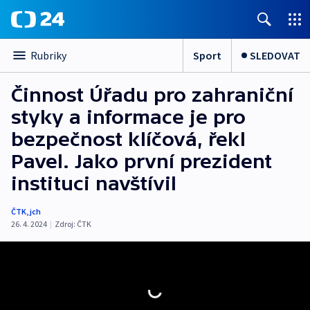
Sport
SLEDOVAT
Rubriky
Činnost Úřadu pro zahraniční
styky a informace je pro
bezpečnost klíčová, řekl
Pavel. Jako první prezident
instituci navštívil
ČTK
,
jch
26. 4. 2024
|
Zdroj:
ČTK