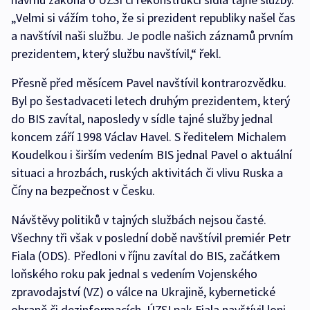
„Velmi si vážím toho, že si prezident republiky našel čas
a navštívil naši službu. Je podle našich záznamů prvním
prezidentem, který službu navštívil,“ řekl.
Přesně před měsícem Pavel navštívil kontrarozvědku.
Byl po šestadvaceti letech druhým prezidentem, který
do BIS zavítal, naposledy v sídle tajné služby jednal
koncem září 1998 Václav Havel. S ředitelem Michalem
Koudelkou i širším vedením BIS jednal Pavel o aktuální
situaci a hrozbách, ruských aktivitách či vlivu Ruska a
Číny na bezpečnost v Česku.
Návštěvy politiků v tajných službách nejsou časté.
Všechny tři však v poslední době navštívil premiér Petr
Fiala (ODS). Předloni v říjnu zavítal do BIS, začátkem
loňského roku pak jednal s vedením Vojenského
zpravodajství (VZ) o válce na Ukrajině, kybernetické
obraně či dezinformacích. ÚZSI pak Fiala navštívil loni