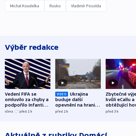
Michal Koudelka
Rusko
Vladimír Posolda
Výběr redakce
Vedení FIFA se
Ukrajina
Zbytečné výj
VIDEO
omluvilo za chyby a
buduje další
kvůli eCallu a
podpořilo Infantina.
opevnění na hranici
obtěžující ho
UEFA trvá na
s Běloruskem
zdržují záchr
včera
před 2
h
před 2
h
před 3
h
bojkotu
Aktuálně z rubriky
Domácí