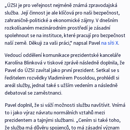
„ÚZSI je pro veřejnost nejméně známá zpravodajská
služba. Její činnost je ale klíčová pro naši bezpečnost,
zahraničně-politické a ekonomické zájmy. V dnešním
rozkolísaném mezinárodním prostředí je zásadní
spolehnout se na instituce, které pracují pro bezpečnost
naší země. Děkuji za vaši práci,“ napsal Pavel
na síti X
.
Vedoucí oddělení komunikace prezidentské kanceláře
Karolína Blinková v tiskové zprávě následně doplnila, že
Pavel do ÚZSI zavítal jako první prezident. Setkal se s
ředitelem rozvědky Vladimírem Posoldou, prohlédl si
areál služby, jednal také s užším vedením a následně
debatoval se zaměstnanci.
Pavel doplnil, že si váží možnosti službu navštívit. Vnímá
to i jako výraz návratu normálních vztahů mezi
prezidentem a tajnými službami. „Cením si také toho,
že služba má důvěru spojenců, to má zásadní význam