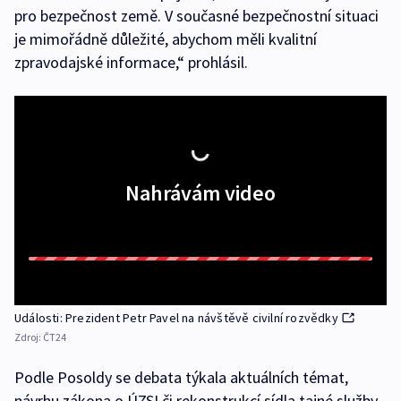
pro bezpečnost země. V současné bezpečnostní situaci
je mimořádně důležité, abychom měli kvalitní
zpravodajské informace,“ prohlásil.
Nahrávám video
Události: Prezident Petr Pavel na návštěvě civilní rozvědky
Zdroj:
ČT24
Podle Posoldy se debata týkala aktuálních témat,
návrhu zákona o ÚZSI či rekonstrukcí sídla tajné služby.