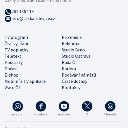
každý všední den:
8:00—16:00 hodin
261 136 113
info@ceskatelevize.cz
TV program
Pro média
Živé vysílání
Reklama
TV poplatky
Studio Brno
Teletext
Studio Ostrava
Podcasty
Rada ČT
Počasí
Kariéra
E-shop
Podávání námětů
Mobilní a TV aplikace
Časté dotazy
Vše o ČT
Kontakty
Instagram
Facebook
YouTube
X
Threads