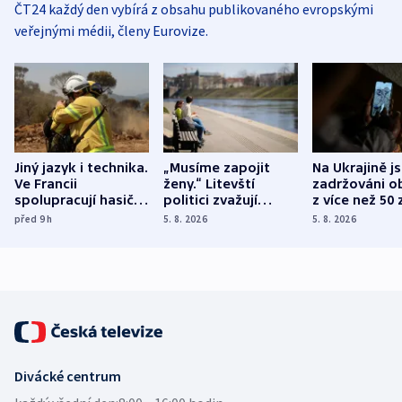
ČT24 každý den vybírá z obsahu publikovaného evropskými
veřejnými médii, členy Eurovize.
Jiný jazyk i technika.
„Musíme zapojit
Na Ukrajině j
Ve Francii
ženy.“ Litevští
zadržováni o
spolupracují hasiči z
politici zvažují
z více než 50 
různých zemí
dohodu o
Bojovali na s
před 9
h
5. 8. 2026
5. 8. 2026
demografii
Ruska
Divácké centrum