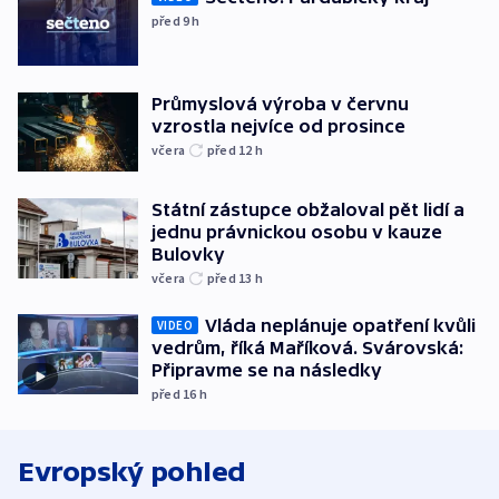
před 9
h
Průmyslová výroba v červnu
vzrostla nejvíce od prosince
včera
před 12
h
Státní zástupce obžaloval pět lidí a
jednu právnickou osobu v kauze
Bulovky
včera
před 13
h
Vláda neplánuje opatření kvůli
VIDEO
vedrům, říká Maříková. Svárovská:
Připravme se na následky
před 16
h
Evropský pohled