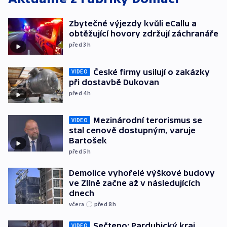
Zbytečné výjezdy kvůli eCallu a
obtěžující hovory zdržují záchranáře
před 3
h
České firmy usilují o zakázky
VIDEO
při dostavbě Dukovan
před 4
h
Mezinárodní terorismus se
VIDEO
stal cenově dostupným, varuje
Bartošek
před 5
h
Demolice vyhořelé výškové budovy
ve Zlíně začne až v následujících
dnech
včera
před 8
h
Sečteno: Pardubický kraj
VIDEO