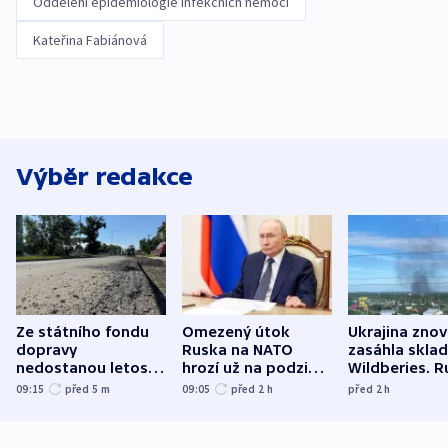
Oddělení epidemiologie infekčních nemocí
Kateřina Fabiánová
Výběr redakce
Ze státního fondu
Omezený útok
Ukrajina zno
dopravy
Ruska na NATO
zasáhla skla
nedostanou letos
hrozí už na podzim,
Wildberies. 
kraje na silnice ani
varují tajné služby
útočili v Cha
09:15
před 5
m
09:05
před 2
h
před 2
h
korunu, řekl Půta
USA
oblasti