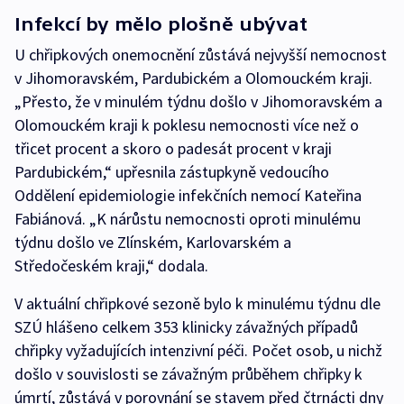
Infekcí by mělo plošně ubývat
U chřipkových onemocnění zůstává nejvyšší nemocnost
v Jihomoravském, Pardubickém a Olomouckém kraji.
„Přesto, že v minulém týdnu došlo v Jihomoravském a
Olomouckém kraji k poklesu nemocnosti více než o
třicet procent a skoro o padesát procent v kraji
Pardubickém,“ upřesnila zástupkyně vedoucího
Oddělení epidemiologie infekčních nemocí Kateřina
Fabiánová. „K nárůstu nemocnosti oproti minulému
týdnu došlo ve Zlínském, Karlovarském a
Středočeském kraji,“ dodala.
V aktuální chřipkové sezoně bylo k minulému týdnu dle
SZÚ hlášeno celkem 353 klinicky závažných případů
chřipky vyžadujících intenzivní péči. Počet osob, u nichž
došlo v souvislosti se závažným průběhem chřipky k
úmrtí, zůstává v porovnání se stavem před čtrnácti dny