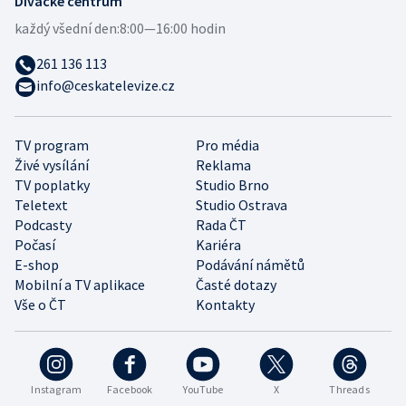
Divácké centrum
každý všední den:
8:00—16:00 hodin
261 136 113
info@ceskatelevize.cz
TV program
Pro média
Živé vysílání
Reklama
TV poplatky
Studio Brno
Teletext
Studio Ostrava
Podcasty
Rada ČT
Počasí
Kariéra
E-shop
Podávání námětů
Mobilní a TV aplikace
Časté dotazy
Vše o ČT
Kontakty
Instagram
Facebook
YouTube
X
Threads