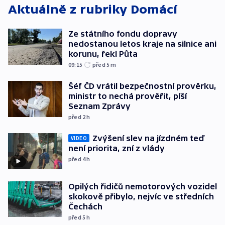
Aktuálně z rubriky
Domácí
Ze státního fondu dopravy
nedostanou letos kraje na silnice ani
korunu, řekl Půta
09:15
před 5
m
Šéf ČD vrátil bezpečnostní prověrku,
ministr to nechá prověřit, píší
Seznam Zprávy
před 2
h
Zvýšení slev na jízdném teď
VIDEO
není priorita, zní z vlády
před 4
h
Opilých řidičů nemotorových vozidel
skokově přibylo, nejvíc ve středních
Čechách
před 5
h