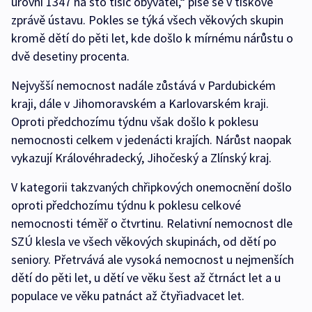
úrovni 1347 na sto tisíc obyvatel,“ píše se v tiskové
zprávě ústavu. Pokles se týká všech věkových skupin
kromě dětí do pěti let, kde došlo k mírnému nárůstu o
dvě desetiny procenta.
Nejvyšší nemocnost nadále zůstává v Pardubickém
kraji, dále v Jihomoravském a Karlovarském kraji.
Oproti předchozímu týdnu však došlo k poklesu
nemocnosti celkem v jedenácti krajích. Nárůst naopak
vykazují Královéhradecký, Jihočeský a Zlínský kraj.
V kategorii takzvaných chřipkových onemocnění došlo
oproti předchozímu týdnu k poklesu celkové
nemocnosti téměř o čtvrtinu. Relativní nemocnost dle
SZÚ klesla ve všech věkových skupinách, od dětí po
seniory. Přetrvává ale vysoká nemocnost u nejmenších
dětí do pěti let, u dětí ve věku šest až čtrnáct let a u
populace ve věku patnáct až čtyřiadvacet let.