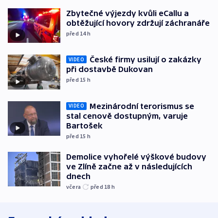
Zbytečné výjezdy kvůli eCallu a
obtěžující hovory zdržují záchranáře
před 14
h
České firmy usilují o zakázky
VIDEO
při dostavbě Dukovan
před 15
h
Mezinárodní terorismus se
VIDEO
stal cenově dostupným, varuje
Bartošek
před 15
h
Demolice vyhořelé výškové budovy
ve Zlíně začne až v následujících
dnech
včera
před 18
h