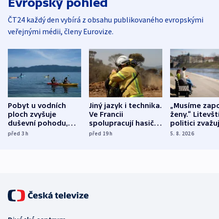
Evropský pohled
ČT24 každý den vybírá z obsahu publikovaného evropskými
veřejnými médii, členy Eurovize.
Pobyt u vodních
Jiný jazyk i technika.
„Musíme zapo
ploch zvyšuje
Ve Francii
ženy.“ Litevšt
duševní pohodu,
spolupracují hasiči z
politici zvažuj
ukázala
různých zemí
dohodu o
před 3
h
před 19
h
5. 8. 2026
mezinárodní studie
demografii