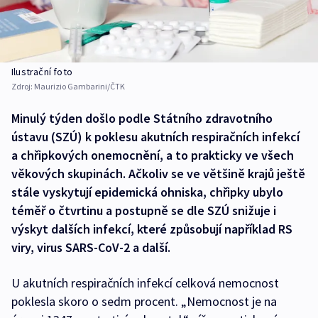
Ilustrační foto
Zdroj:
Maurizio Gambarini/ČTK
Minulý týden došlo podle Státního zdravotního
ústavu (SZÚ) k poklesu akutních respiračních infekcí
a chřipkových onemocnění, a to prakticky ve všech
věkových skupinách. Ačkoliv se ve většině krajů ještě
stále vyskytují epidemická ohniska, chřipky ubylo
téměř o čtvrtinu a postupně se dle SZÚ snižuje i
výskyt dalších infekcí, které způsobují například RS
viry, virus SARS-CoV-2 a další.
U akutních respiračních infekcí celková nemocnost
poklesla skoro o sedm procent. „Nemocnost je na