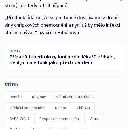
stejný, jde tedy o 114 případů.
„Předpokládáme, že se postupně dostáváme z druhé
vlny chřipkových onemocnění a nyní už by mělo infekcí
plošně ubývat,“ uzavřela Fabiánová.
ODKAZ
Případů tuberkulózy loni podle lékařů přibylo,
není jich ale tolik jako před covidem
ŠTÍTKY
Domácí
Regiony
Státní zdravotní ústav
Infekční onemocnění
Nemoc
Chřipka
SARS-CoV-2
Respirační onemocnění
Virus