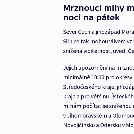
Mrznoucí mlhy m
noci na pátek
Sever Čech a jihozápad Mora
Silnice tak mohou vlivem vz
snížena viditelnost, uvedl 
Jejich upozornění na mrznou
minimálně 10:00 pro okresy 
Středočeského kraje, jihozá
kraje a pro většinu Ústeckéh
mlhám počítat se sníženou 
v Jihomoravském a Olomouck
Novojičínsku a Odersku v Mo