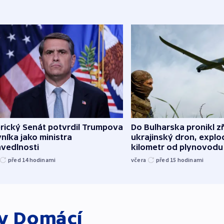
rický Senát potvrdil Trumpova
Do Bulharska pronikl z
níka jako ministra
ukrajinský dron, explo
avedlnosti
kilometr od plynovodu
před 14
hodinami
včera
před 15
hodinami
ky
Domácí