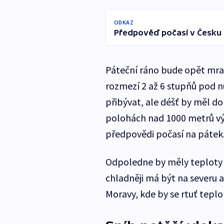
ODKAZ
Předpověď počasí v Česku
Páteční ráno bude opět mraz
rozmezí 2 až 6 stupňů pod 
přibývat, ale déšť by měl dor
polohách nad 1000 metrů vý
předpovědi počasí na pátek
Odpoledne by měly teploty v
chladněji má být na severu 
Moravy, kde by se rtuť tep