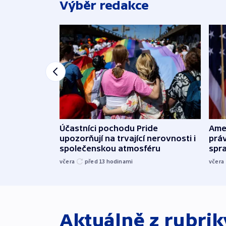
Výběr redakce
Účastníci pochodu Pride
Ame
upozorňují na trvající nerovnosti i
práv
společenskou atmosféru
spr
včera
před 13
hodinami
včera
Aktuálně z rubri