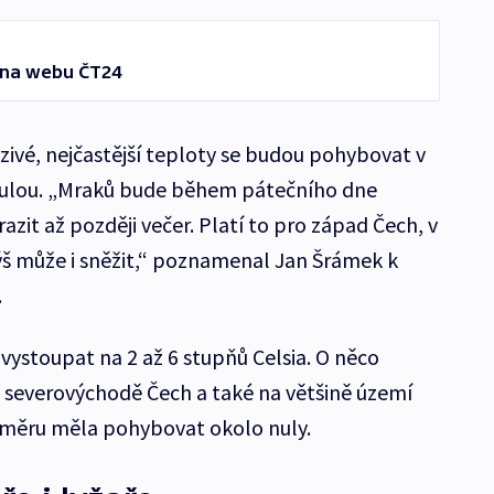
 na webu ČT24
ivé, nejčastější teploty se budou pohybovat v
nulou. „Mraků bude během pátečního dne
azit až později večer. Platí to pro západ Čech, v
š může i sněžit,“ poznamenal Jan Šrámek k
.
ystoupat na 2 až 6 stupňů Celsia. O něco
a severovýchodě Čech a také na většině území
loměru měla pohybovat okolo nuly.