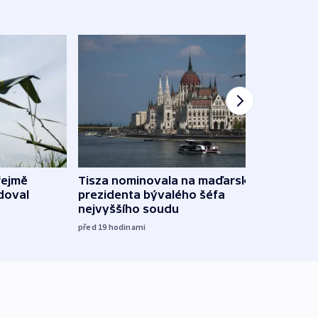
řejmě
Tisza nominovala na maďarského
Ruský
doval
prezidenta bývalého šéfa
čtyři 
nejvyššího soudu
včera
před 19
hodinami