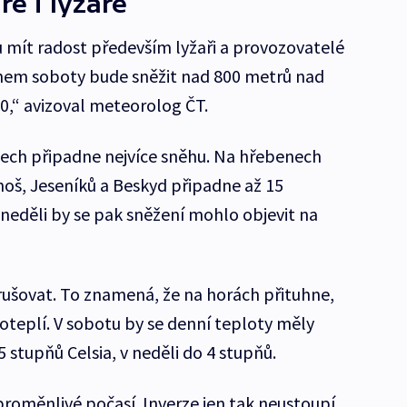
ře i lyžaře
 mít radost především lyžaři a provozovatelé
ěhem soboty bude sněžit nad 800 metrů nad
0,“ avizoval meteorolog ČT.
tech připadne nejvíce sněhu. Na hřebenech
oš, Jeseníků a Beskyd připadne až 15
neděli by se pak sněžení mohlo objevit na
zrušovat. To znamená, že na horách přituhne,
oteplí. V sobotu by se denní teploty měly
stupňů Celsia, v neděli do 4 stupňů.
proměnlivé počasí. Inverze jen tak neustoupí.