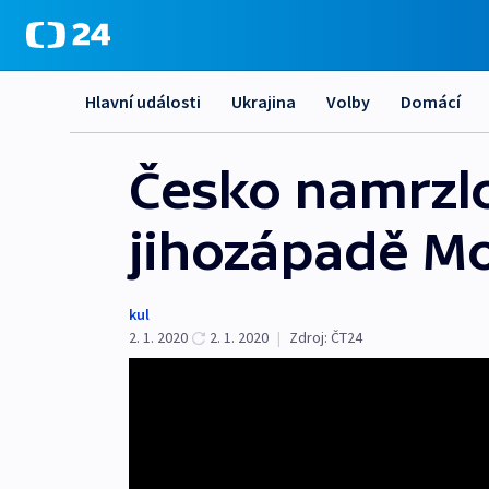
Hlavní události
Ukrajina
Volby
Domácí
Česko namrzlo
jihozápadě Mo
kul
2. 1. 2020
2. 1. 2020
|
Zdroj:
ČT24