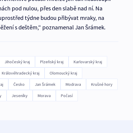
nách pod nulou, přes den slabě nad ní. Na
uprostřed týdne budou přibývat mraky, na
sněžení s deštěm,“ poznamenal Jan Šrámek.
Jihočeský kraj
Plzeňský kraj
Karlovarský kraj
Královéhradecký kraj
Olomoucký kraj
aj
Česko
Jan Šrámek
Modrava
Krušné hory
y
Jeseníky
Morava
Počasí