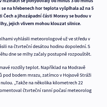
 nížinách se pohybovaly od minus 3 do minus
i se na hřebenech hor teplota vyšplhala až na 5
sti Čech a jihozápadní části Moravy se budou v
lhy, jejich vlivem mohou klouzat silnice.
hami vyhlásili meteorologové už ve středu v
ásili na čtvrteční desátou hodinu dopolední. S
běhu dne se mlhy začaly postupně rozpouštět.
jímavé rozdíly teplot. Například na Modravě
ů pod bodem mrazu, zatímco v Hojsově Stráži
 nulou. „Takže na několika kilometrech 22
“ komentoval čtvrteční ranní počasí meteorolog