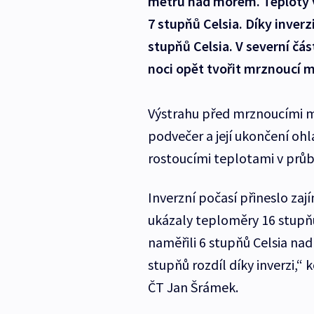
metrů nad mořem. Teploty v
7 stupňů Celsia. Díky inverz
stupňů Celsia. V severní čá
noci opět tvořit mrznoucí m
Výstrahu před mrznoucími ml
podvečer a její ukončení ohl
rostoucími teplotami v prů
Inverzní počasí přineslo za
ukázaly teploměry 16 stupň
naměřili 6 stupňů Celsia nad
stupňů rozdíl díky inverzi,
ČT Jan Šrámek.