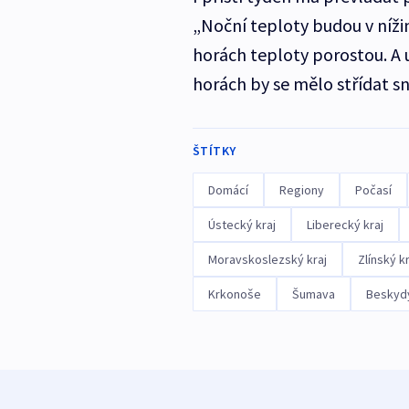
„Noční teploty budou v níži
horách teploty porostou. A 
horách by se mělo střídat 
ŠTÍTKY
Domácí
Regiony
Počasí
Ústecký kraj
Liberecký kraj
Moravskoslezský kraj
Zlínský kr
Krkonoše
Šumava
Beskyd