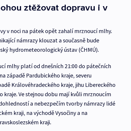
ohou ztěžovat dopravu i v
vy v noci na pátek opět zahalí mrznoucí mlhy.
nikající námrazy klouzat a současně bude
Český hydrometeorologický ústav (ČHMÚ).
cí mlhy platí od dnešních 21:00 do pátečních
na západě Pardubického kraje, severu
padě Královéhradeckého kraje, jihu Libereckého
o kraje. Ve stejnou dobu mají kvůli mrznoucím
dohledností a nebezpečím tvorby námrazy lidé
ém kraji, na východě Vysočiny a na
ravskoslezském kraji.