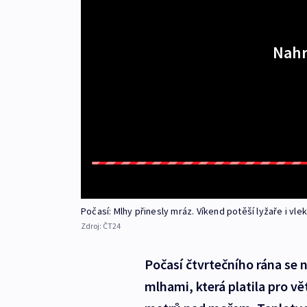
Nahr
Počasí: Mlhy přinesly mráz. Víkend potěší lyžaře i vle
Zdroj:
ČT24
Počasí čtvrtečního rána se
mlhami, která platila pro v