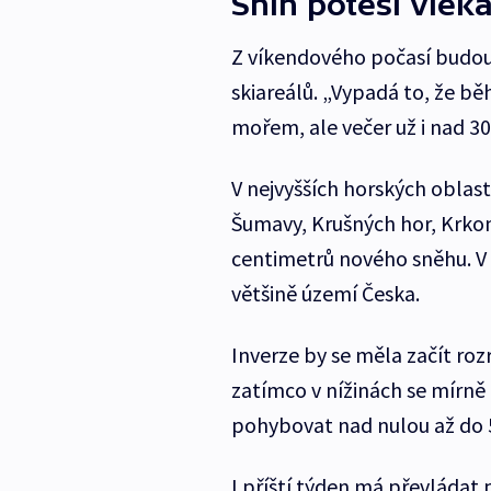
Sníh potěší vleka
Z víkendového počasí budou
skiareálů. „Vypadá to, že b
mořem, ale večer už i nad 30
V nejvyšších horských oblas
Šumavy, Krušných hor, Krkon
centimetrů nového sněhu. V 
většině území Česka.
Inverze by se měla začít ro
zatímco v nížinách se mírně 
pohybovat nad nulou až do 5 
I příští týden má převládat 