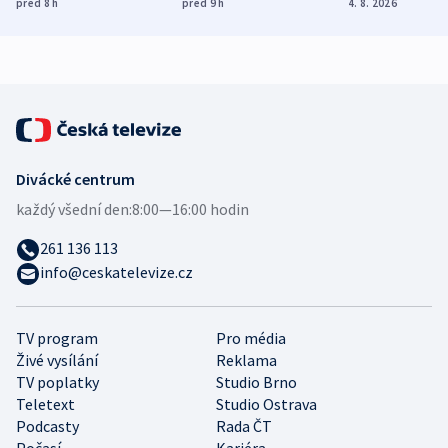
dohodu o
Bojovali na straně
nekalé prakti
před 8
h
před 9
h
4. 8. 2026
demografii
Ruska
Divácké centrum
každý všední den:
8:00—16:00 hodin
261 136 113
info@ceskatelevize.cz
TV program
Pro média
Živé vysílání
Reklama
TV poplatky
Studio Brno
Teletext
Studio Ostrava
Podcasty
Rada ČT
Počasí
Kariéra