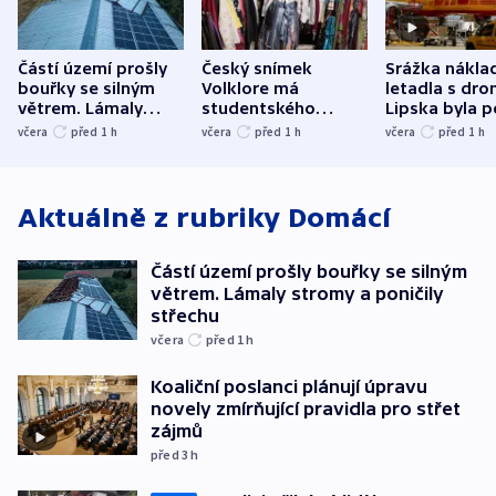
Částí území prošly
Český snímek
Srážka nákla
bouřky se silným
Volklore má
letadla s dr
větrem. Lámaly
studentského
Lipska byla p
stromy a poničily
Oscara, zabojuje o
německého mi
včera
před 1
h
včera
před 1
h
včera
před 1
h
střechu
cenu za krátký film
hybridní útok
Aktuálně z rubriky
Domácí
Částí území prošly bouřky se silným
větrem. Lámaly stromy a poničily
střechu
včera
před 1
h
Koaliční poslanci plánují úpravu
novely zmírňující pravidla pro střet
zájmů
před 3
h