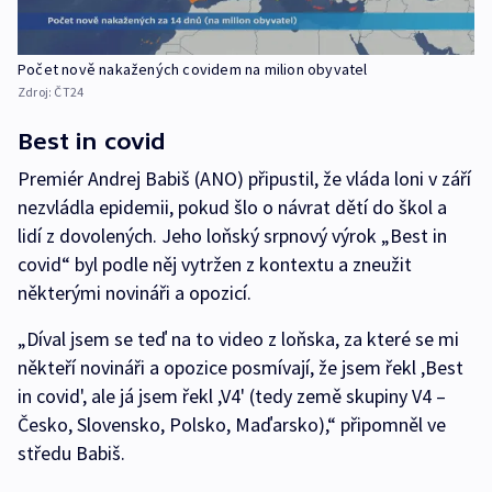
Počet nově nakažených covidem na milion obyvatel
Zdroj:
ČT24
Best in covid
Premiér Andrej Babiš (ANO) připustil, že vláda loni v září
nezvládla epidemii, pokud šlo o návrat dětí do škol a
lidí z dovolených. Jeho loňský srpnový výrok „Best in
covid“ byl podle něj vytržen z kontextu a zneužit
některými novináři a opozicí.
„Díval jsem se teď na to video z loňska, za které se mi
někteří novináři a opozice posmívají, že jsem řekl ,Best
in covid', ale já jsem řekl ,V4' (tedy země skupiny V4 –⁠
Česko, Slovensko, Polsko, Maďarsko),“ připomněl ve
středu Babiš.