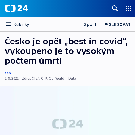
Sport
SLEDOVAT
Rubriky
Česko je opět „best in covid“,
vykoupeno je to vysokým
počtem úmrtí
sob
1. 9. 2021
|
Zdroj:
ČT24
,
ČTK
,
Our World In Data