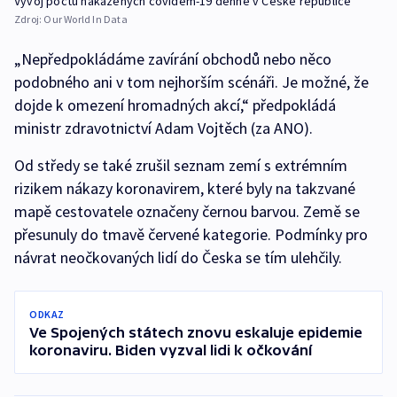
Vývoj počtu nakažených covidem-19 denně v České republice
Zdroj:
Our World In Data
„Nepředpokládáme zavírání obchodů nebo něco
podobného ani v tom nejhorším scénáři. Je možné, že
dojde k omezení hromadných akcí,“ předpokládá
ministr zdravotnictví Adam Vojtěch (za ANO).
Od středy se také zrušil seznam zemí s extrémním
rizikem nákazy koronavirem, které byly na takzvané
mapě cestovatele označeny černou barvou. Země se
přesunuly do tmavě červené kategorie. Podmínky pro
návrat neočkovaných lidí do Česka se tím ulehčily.
ODKAZ
Ve Spojených státech znovu eskaluje epidemie
koronaviru. Biden vyzval lidi k očkování