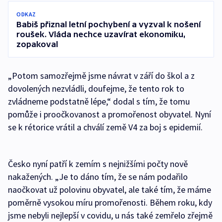
ODKAZ
Babiš přiznal letní pochybení a vyzval k nošení
roušek. Vláda nechce uzavírat ekonomiku,
zopakoval
„Potom samozřejmě jsme návrat v září do škol a z
dovolených nezvládli, doufejme, že tento rok to
zvládneme podstatně lépe,“ dodal s tím, že tomu
pomůže i proočkovanost a promořenost obyvatel. Nyní
se k rétorice vrátil a chválí země V4 za boj s epidemií.
Česko nyní patří k zemím s nejnižšími počty nově
nakažených. „Je to dáno tím, že se nám podařilo
naočkovat už polovinu obyvatel, ale také tím, že máme
poměrně vysokou míru promořenosti. Během roku, kdy
jsme nebyli nejlepší v covidu, u nás také zemřelo zřejmě