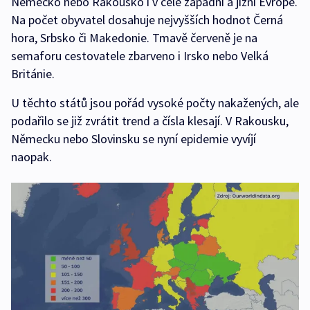
Německo nebo Rakousko i v celé západní a jižní Evropě.
Na počet obyvatel dosahuje nejvyšších hodnot Černá
hora, Srbsko či Makedonie. Tmavě červeně je na
semaforu cestovatele zbarveno i Irsko nebo Velká
Británie.
U těchto států jsou pořád vysoké počty nakažených, ale
podařilo se již zvrátit trend a čísla klesají. V Rakousku,
Německu nebo Slovinsku se nyní epidemie vyvíjí
naopak.