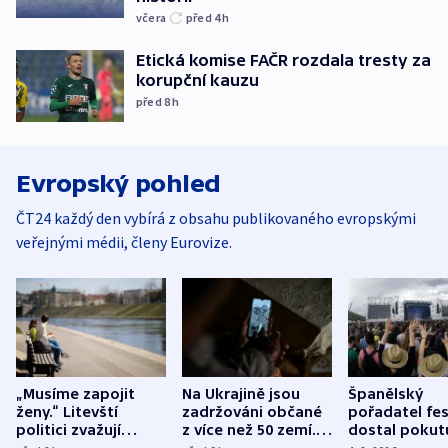
včera
před 4
h
Etická komise FAČR rozdala tresty za
korupční kauzu
před 8
h
Evropský pohled
ČT24 každý den vybírá z obsahu publikovaného evropskými
veřejnými médii, členy Eurovize.
„Musíme zapojit
Na Ukrajině jsou
Španělský
ženy.“ Litevští
zadržováni občané
pořadatel fes
politici zvažují
z více než 50 zemí.
dostal pokut