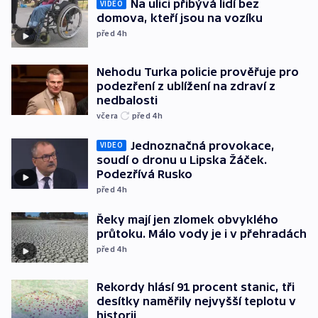
Na ulici přibývá lidí bez
VIDEO
domova, kteří jsou na vozíku
před 4
h
Nehodu Turka policie prověřuje pro
podezření z ublížení na zdraví z
nedbalosti
včera
před 4
h
Jednoznačná provokace,
VIDEO
soudí o dronu u Lipska Žáček.
Podezřívá Rusko
před 4
h
Řeky mají jen zlomek obvyklého
průtoku. Málo vody je i v přehradách
před 4
h
Rekordy hlásí 91 procent stanic, tři
desítky naměřily nejvyšší teplotu v
historii