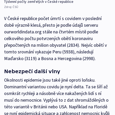
Týdenní počty zemřelých v České republice
Zdroj:
ČSÚ
V České republice počet úmrtí s covidem v poslední
době výrazně klesá, přesto je podle údajů serveru
ourworldindata.org stále na čtvrtém místě podle
celkového počtu potvrzených obětí koronaviru
přepočtených na milion obyvatel (2834). Nejvíc obětí v
tomto srovnání vykazuje Peru (5938), následují
Maďarsko (3119) a Bosna a Hercegovina (2998).
Nebezpečí další vlny
Okolnosti epidemie jsou také jiné oproti loňsku.
Dominantní variantou covidu je nyní delta. Ta se šíří až
osmkrát rychleji a násobně více nakažených lidí s ní
musí do nemocnice. Vyplývá to z dat shromážděných o
této variantě v Británii nebo USA. Například na Floridě
se nyní epidemická situace a zahlcenost nemocnic kvůli