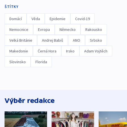
ŠTÍTKY
Domácí
Věda
Epidemie
Covid-19
Nemocnice
Evropa
Německo
Rakousko
Velká Británie
Andrej Babiš
ANO
Srbsko
Makedonie
Černá Hora
Irsko
Adam Vojtěch
Slovinsko
Florida
Výběr redakce