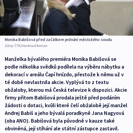
Monika Babišová před začátkem jednání městského soudu
Zdroj:
ČTK/Vondrouš Roman
Manželka bývalého premiéra Monika Babišová se
podle několika svědků podílela na výběru nábytku a
dekorací v areálu Čapí hnízdo, přestože k němu už v
té době nevlastnila akcie. Vyplývá to z textu
obžaloby, kterou má Česká televize k dispozici. Akcie
firmy přitom Babišová prodala ještě před podáním
žádosti o dotaci, kvůli které čelí obžalobě její manžel
Andrej Babiš a jeho bývalá poradkyně Jana Nagyová
(oba ANO). Babišová byla původně v kauze také
obviněná, její stíhání ale státní zástupce zastavil.