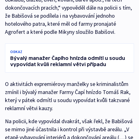
dokončovacích pracích,“ vypověděl dále na policii s tím,
že Babišová se podílela i na vybavování jednoho
hotelového patra, které měl od farmy pronajaté
Agrofert a které podle Mikyny sloužilo Babišovi.
ODKAZ
Bývalý manažer Čapího hnízda odmítl u soudu
vypovídat kvůli reklamní větvi případu
O aktivitách expremiérovy manželky se kriminalistům
zmínil i bývalý manažer Farmy Čapí hnízdo Tomáš Rak,
který v pátek odmítl u soudu vypovídat kvůli takzvané
reklamní větvi kauzy.
Na policii, kde vypovídal dvakrát, však řekl, že Babišová
se mimo jiné účastnila i kontrol při výstavbě areálu. „V
etapě vybavování interiérů a dokončování areálu (…) se