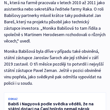
N., která na farmě pracovala v letech 2010 až 2011 jako
asistentka nebo sekretářka ředitele farmy Raka. O roli
Babišovy partnerky mluvil krátce taky podnikatel Jan
Bareš, který na projektu působil jako technický
zástupce investora. „Monika Babišová to tam řídila a
společně s Martinem Herodesem rozhodovali o různých
věcech,“ uvedl.
Monika Babišová byla dříve v případu také obviněná,
státní zástupce Jaroslav Šaroch ale její stíhání v září
2019 zastavil. O tři měsíce později to potvrdil i nejvyšší
státní zástupce Pavel Zeman. Ještě v pozici obviněné
vinu popřela, jako svědkyně pak odmítla vypovídat na
policii i u soudu.
ODKAZ
Babiš i Nagyová podle svědka věděli, že na
státní dotaci na Čapí hnízdo nemají nárok