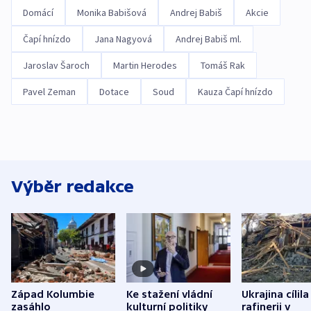
Domácí
Monika Babišová
Andrej Babiš
Akcie
Čapí hnízdo
Jana Nagyová
Andrej Babiš ml.
Jaroslav Šaroch
Martin Herodes
Tomáš Rak
Pavel Zeman
Dotace
Soud
Kauza Čapí hnízdo
Výběr redakce
Západ Kolumbie
Ke stažení vládní
Ukrajina cílila
zasáhlo
kulturní politiky
rafinerii v