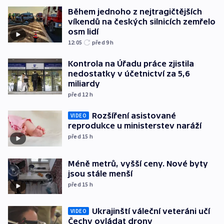
Během jednoho z nejtragičtějších
víkendů na českých silnicích zemřelo
osm lidí
12:05
před 9
h
Kontrola na Úřadu práce zjistila
nedostatky v účetnictví za 5,6
miliardy
před 12
h
Rozšíření asistované
VIDEO
reprodukce u ministerstev naráží
před 15
h
Méně metrů, vyšší ceny. Nové byty
jsou stále menší
před 15
h
Ukrajinští váleční veteráni učí
VIDEO
Čechy ovládat drony