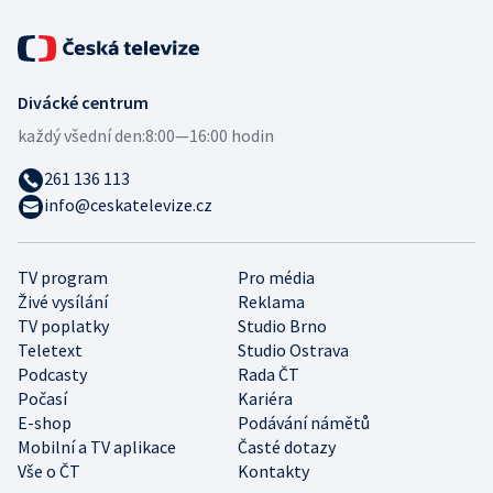
Divácké centrum
každý všední den:
8:00—16:00 hodin
261 136 113
info@ceskatelevize.cz
TV program
Pro média
Živé vysílání
Reklama
TV poplatky
Studio Brno
Teletext
Studio Ostrava
Podcasty
Rada ČT
Počasí
Kariéra
E-shop
Podávání námětů
Mobilní a TV aplikace
Časté dotazy
Vše o ČT
Kontakty