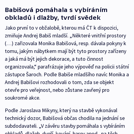
Babišová pomáhala s vybíráním
obkladů i dlažby, tvrdí svědek
Jako první to v obžalobě, kterou má ČT k dispozici,
zmiňuje Andrej Babiš mladší. „Některé vnitřní prostory
(…) zařizovala Monika Babišová, resp. dávala pokyny k
tomu, jakým nábytkem mají být tyto prostory zařízeny
a jaká má být jejich dekorace, a tuto činnost
organizovala,“ parafrázuje jeho výpověď na policii státní
zástupce Šaroch. Podle Babiše mladšího navíc Monika a
Andrej Babišovi rozhodovali o tom, zda se objekt
otevře pro veřejnost, nebo zůstane zavřený pro
soukromé akce.
Podle Jaroslava Mikyny, který na stavbě vykonával
technický dozor, Babišová občas chodila na jednání se
subdodavateli. „V závěru stavby pomáhala s vybíráním
obkladů, dlažeb, dveří, kování, barev apod., na těch