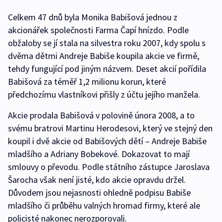
Celkem 47 dnů byla Monika Babišová jednou z
akcionářek společnosti Farma Čapí hnízdo. Podle
obžaloby se jí stala na silvestra roku 2007, kdy spolu s
dvěma dětmi Andreje Babiše koupila akcie ve firmě,
tehdy fungující pod jiným názvem. Deset akcií pořídila
Babišová za téměř 1,2 milionu korun, které
předchozímu vlastníkovi přišly z účtu jejího manžela.
Akcie prodala Babišová v polovině února 2008, a to
svému bratrovi Martinu Herodesovi, který ve stejný den
koupil i dvě akcie od Babišových dětí – Andreje Babiše
mladšího a Adriany Bobekové. Dokazovat to mají
smlouvy o převodu. Podle státního zástupce Jaroslava
Šarocha však není jisté, kdo akcie opravdu držel.
Důvodem jsou nejasnosti ohledně podpisu Babiše
mladšího či průběhu valných hromad firmy, které ale
policisté nakonec nerozporovali.