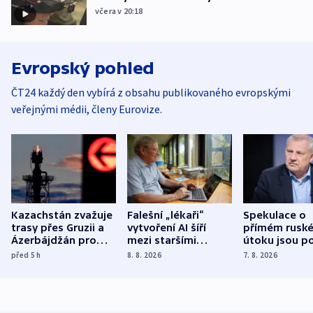
včera v 20:18
Evropský pohled
ČT24 každý den vybírá z obsahu publikovaného evropskými
veřejnými médii, členy Eurovize.
Kazachstán zvažuje
Falešní „lékaři“
Spekulace o
trasy přes Gruzii a
vytvoření AI šíří
přímém rusk
Ázerbájdžán pro
mezi staršími
útoku jsou po
vývoz ropy do
Poláky nebezpečné
míní estonsk
před 5
h
8. 8. 2026
7. 8. 2026
Evropy
zdravotní rady
bezpečnostn
expert