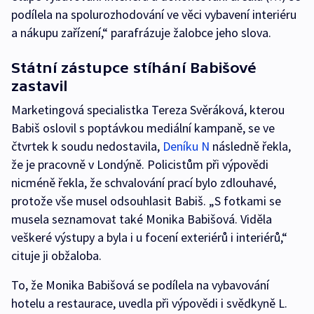
podílela na spolurozhodování ve věci vybavení interiéru
a nákupu zařízení,“ parafrázuje žalobce jeho slova.
Státní zástupce stíhání Babišové
zastavil
Marketingová specialistka Tereza Svěráková, kterou
Babiš oslovil s poptávkou mediální kampaně, se ve
čtvrtek k soudu nedostavila,
Deníku N
následně řekla,
že je pracovně v Londýně. Policistům při výpovědi
nicméně řekla, že schvalování prací bylo zdlouhavé,
protože vše musel odsouhlasit Babiš. „S fotkami se
musela seznamovat také Monika Babišová. Viděla
veškeré výstupy a byla i u focení exteriérů i interiérů,“
cituje ji obžaloba.
To, že Monika Babišová se podílela na vybavování
hotelu a restaurace, uvedla při výpovědi i svědkyně L.