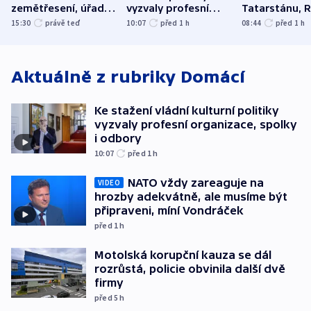
zemětřesení, úřady
vyzvaly profesní
Tatarstánu, 
hlásí přes sto obětí
organizace, spolky i
útočilo na mě
15:30
právě teď
10:07
před 1
h
08:44
před 1
h
odbory
benzinky či s
WHO
Aktuálně z rubriky
Domácí
Ke stažení vládní kulturní politiky
vyzvaly profesní organizace, spolky
i odbory
10:07
před 1
h
NATO vždy zareaguje na
VIDEO
hrozby adekvátně, ale musíme být
připraveni, míní Vondráček
před 1
h
Motolská korupční kauza se dál
rozrůstá, policie obvinila další dvě
firmy
před 5
h