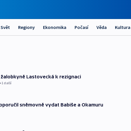
Svět
Regiony
Ekonomika
Počasí
Věda
Kultura
a žalobkyně Lastovecká k rezignaci
 +1 další
doporučil sněmovně vydat Babiše a Okamuru