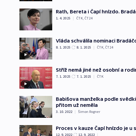
Rath, Bereta i Čapí hnízdo. Bra
1. 4. 2025
|
ČTK
,
ČT24
Vláda schválila nominaci Bradáč
8. 1. 2025
8. 1. 2025
|
ČTK
,
ČT24
Stříž nemá jiné než osobní a ro
7. 1. 2025
7. 1. 2025
|
ČTK
Babišova manželka podle svědků 
přitom už neměla
3. 10. 2022
|
Šimon Rogner
Proces v kauze Čapí hnízdo je u 
12. 9. 2022
12. 9. 2022
|