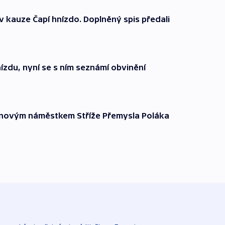
 v kauze Čapí hnízdo. Doplněný spis předali
hnízdu, nyní se s ním seznámí obvinění
 novým náměstkem Stříže Přemysla Poláka