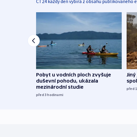
ČT24 každý den vybírá z obsahu publikovaného e
Jiný
Pobyt u vodních ploch zvyšuje
spol
duševní pohodu, ukázala
mezinárodní studie
před 
před 3
hodinami