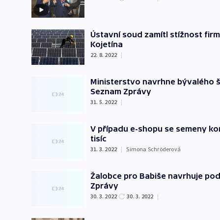
Ústavní soud zamítl stížnost firmy
Kojetína
22. 8. 2022
|
Ministerstvo navrhne bývalého š
Seznam Zprávy
31. 5. 2022
|
V případu e-shopu se semeny konop
tisíc
31. 3. 2022
|
Simona Schröderová
Žalobce pro Babiše navrhuje pod
Zprávy
30. 3. 2022
30. 3. 2022
|