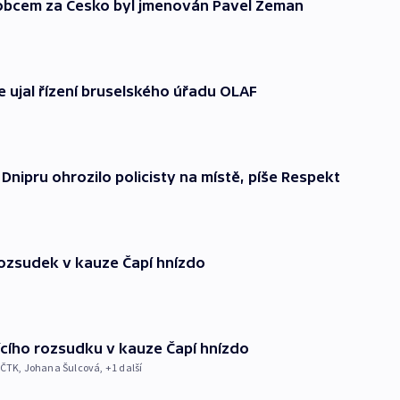
bcem za Česko byl jmenován Pavel Zeman
 ujal řízení bruselského úřadu OLAF
nipru ohrozilo policisty na místě, píše Respekt
rozsudek v kauze Čapí hnízdo
cího rozsudku v kauze Čapí hnízdo
ČTK
,
Johana Šulcová
, +1 další