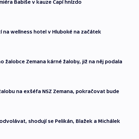
miéra Babiše v kauze Čapí hnízdo
cí na wellness hotel v Hluboké na začátek
o žalobce Zemana kárné žaloby, již na něj podala
žalobu na exšéfa NSZ Zemana, pokračovat bude
dvolávat, shodují se Pelikán, Blažek a Michálek