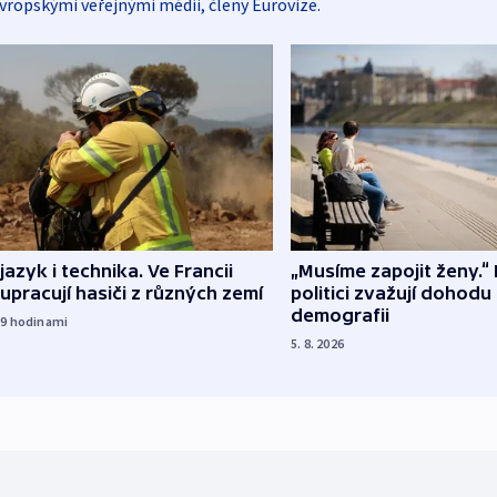
vropskými veřejnými médii, členy Eurovize.
 jazyk i technika. Ve Francii
„Musíme zapojit ženy.“ 
upracují hasiči z různých zemí
politici zvažují dohodu
demografii
19
hodinami
5. 8. 2026