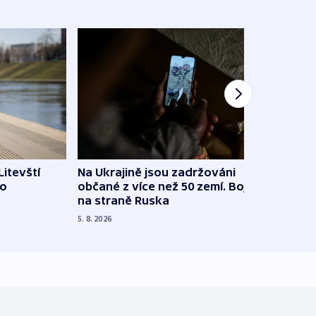
Litevští
Na Ukrajině jsou zadržováni
Španě
 o
občané z více než 50 zemí. Bojovali
dosta
na straně Ruska
4. 8. 20
5. 8. 2026