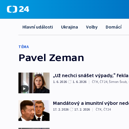
Hlavní události
Ukrajina
Volby
Domácí
TÉMA
Pavel Zeman
„Už nechci snášet výpady,“ řekl
1. 6. 2026
1. 6. 2026
|
ČTK
,
ČT24
,
Šimon Švub
,
Mandátový a imunitní výbor ne
17. 2. 2026
17. 2. 2026
|
ČTK
,
ČT24