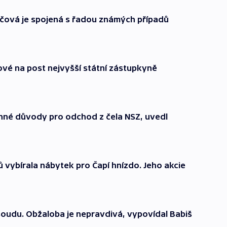
dáčová je spojená s řadou známých případů
ové na post nejvyšší státní zástupkyně
dinné důvody pro odchod z čela NSZ, uvedl
vybírala nábytek pro Čapí hnízdo. Jeho akcie
soudu. Obžaloba je nepravdivá, vypovídal Babiš