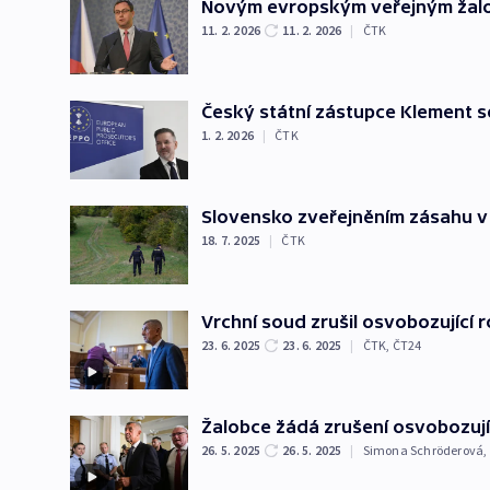
Novým evropským veřejným žalo
11. 2. 2026
11. 2. 2026
|
ČTK
Český státní zástupce Klement se
1. 2. 2026
|
ČTK
Slovensko zveřejněním zásahu v D
18. 7. 2025
|
ČTK
Vrchní soud zrušil osvobozující 
23. 6. 2025
23. 6. 2025
|
ČTK
,
ČT24
Žalobce žádá zrušení osvobozují
26. 5. 2025
26. 5. 2025
|
Simona Schröderová
,