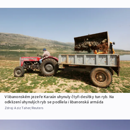
V libanonském jezeře Karaún uhynuly čtyři desítky tun ryb. Na
odklizení uhynulých ryb se podílela i libanonská armáda
Zdroj:
Aziz Taher/Reuters