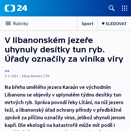
Sport
SLEDOVAT
Rubriky
V libanonském jezeře
uhynuly desítky tun ryb.
Úřady označily za viníka viry
ize
5. 5. 2021
|
Zdroj:
Reuters
,
ČTK
Na břehu umělého jezera Karaún ve východním
Libanonu se objevily v uplynulém týdnu desítky tun
mrtvých ryb. Správa povodí řeky Lítání, na níž jezero
leží, a libanonský úřad ochrany přírody v předběžné
zprávě za příčinu označily virus, jelikož uhynuli jenom
kapři. Dle ekologů na katastrofě může mít podíl i