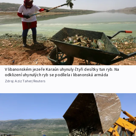
V libanonském jezeře Karaún uhynuly čtyři desítky tun ryb. Na
odklizení uhynulých ryb se podílela i libanonská armáda
Zdroj:
Aziz Taher/Reuters