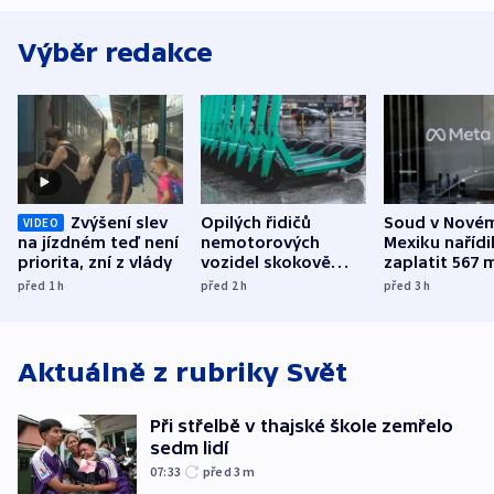
Výběr redakce
Zvýšení slev
Opilých řidičů
Soud v Nové
VIDEO
na jízdném teď není
nemotorových
Mexiku nařídi
priorita, zní z vlády
vozidel skokově
zaplatit 567 
přibylo, nejvíc ve
dolarů kvůli 
před 1
h
před 2
h
před 3
h
středních Čechách
způsobené d
Aktuálně z rubriky
Svět
Při střelbě v thajské škole zemřelo
sedm lidí
07:33
před 3
m