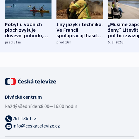
Pobyt u vodních
Jiný jazyk i technika.
„Musíme zapo
ploch zvyšuje
Ve Francii
ženy.“ Litevšt
duševní pohodu,
spolupracují hasiči z
politici zvažuj
ukázala
různých zemí
dohodu o
před 51
m
před 16
h
5. 8. 2026
mezinárodní studie
demografii
Divácké centrum
každý všední den:
8:00—16:00 hodin
261 136 113
info@ceskatelevize.cz