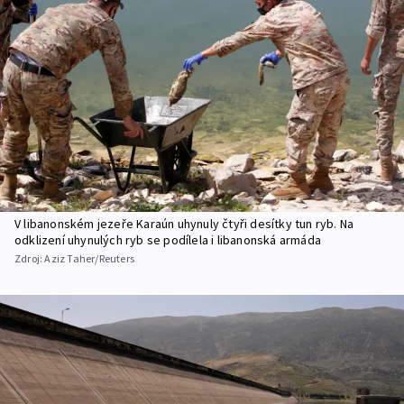
V libanonském jezeře Karaún uhynuly čtyři desítky tun ryb. Na
odklizení uhynulých ryb se podílela i libanonská armáda
Zdroj:
Aziz Taher/Reuters