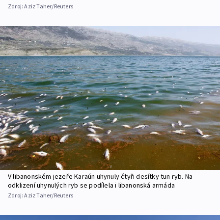
Zdroj:
Aziz Taher/Reuters
V libanonském jezeře Karaún uhynuly čtyři desítky tun ryb. Na
odklizení uhynulých ryb se podílela i libanonská armáda
Zdroj:
Aziz Taher/Reuters