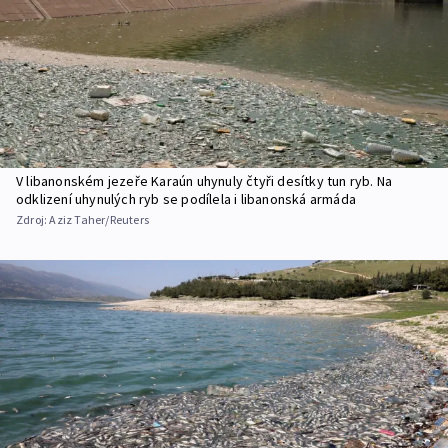
V libanonském jezeře Karaún uhynuly čtyři desítky tun ryb. Na
odklizení uhynulých ryb se podílela i libanonská armáda
Zdroj:
Aziz Taher/Reuters