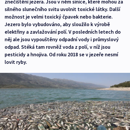
znečištění jezera. Jsou v něm sinice, které mohou za
silného slunečního svitu uvolnit toxické látky. Další
možnost je velmi toxický čpavek nebo bakterie.
Jezero bylo vybudováno, aby sloužilo k výrobě
elektřiny a zavlažování polí. V posledních letech do
něj ale jsou vypouštěny odpadní vody i průmyslový
odpad. Stéká tam rovněž voda z polí, v níž jsou
pesticidy a hnojiva. Od roku 2018 se v jezeře nesmí
lovit ryby.