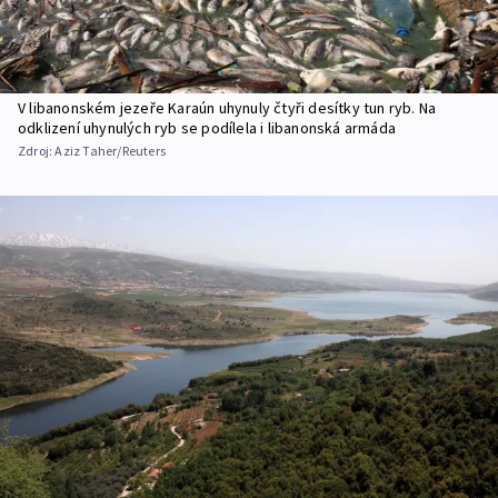
V libanonském jezeře Karaún uhynuly čtyři desítky tun ryb. Na
odklizení uhynulých ryb se podílela i libanonská armáda
Zdroj:
Aziz Taher/Reuters