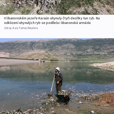
V libanonském jezeře Karaún uhynuly čtyři desítky tun ryb. Na
odklizení uhynulých ryb se podílela i libanonská armáda
Zdroj:
Aziz Taher/Reuters