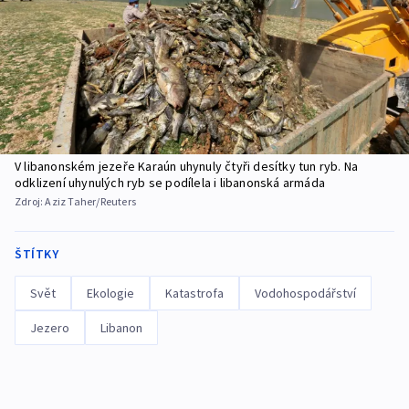
V libanonském jezeře Karaún uhynuly čtyři desítky tun ryb. Na
odklizení uhynulých ryb se podílela i libanonská armáda
Zdroj:
Aziz Taher/Reuters
ŠTÍTKY
Svět
Ekologie
Katastrofa
Vodohospodářství
Jezero
Libanon