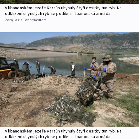
V libanonském jezeře Karaún uhynuly čtyři desítky tun ryb. Na
odklizení uhynulých ryb se podílela i libanonská armáda
Zdroj:
Aziz Taher/Reuters
V libanonském jezeře Karaún uhynuly čtyři desítky tun ryb. Na
odklizení uhynulých ryb se podílela i libanonská armáda