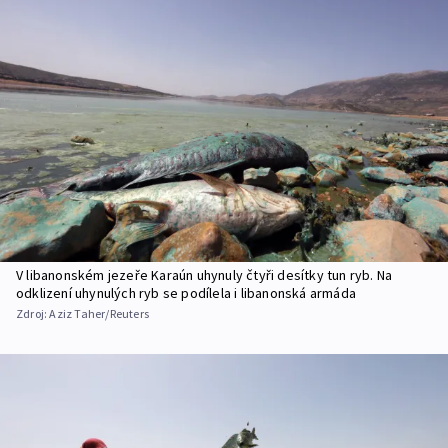
V libanonském jezeře Karaún uhynuly čtyři desítky tun ryb. Na
odklizení uhynulých ryb se podílela i libanonská armáda
Zdroj:
Aziz Taher/Reuters