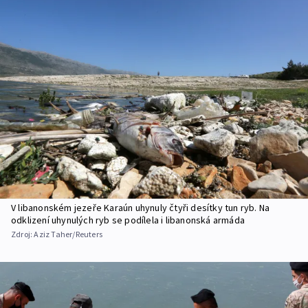
V libanonském jezeře Karaún uhynuly čtyři desítky tun ryb. Na
odklizení uhynulých ryb se podílela i libanonská armáda
Zdroj:
Aziz Taher/Reuters