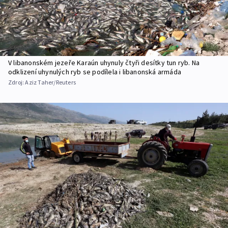
V libanonském jezeře Karaún uhynuly čtyři desítky tun ryb. Na
odklizení uhynulých ryb se podílela i libanonská armáda
Zdroj:
Aziz Taher/Reuters