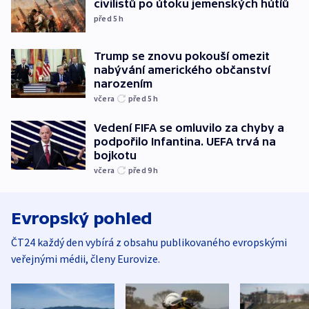
civilistů po útoku jemenských hútíů
před 5
h
Trump se znovu pokouší omezit
nabývání amerického občanství
narozením
včera
před 5
h
Vedení FIFA se omluvilo za chyby a
podpořilo Infantina. UEFA trvá na
bojkotu
včera
před 9
h
Evropský pohled
ČT24 každý den vybírá z obsahu publikovaného evropskými
veřejnými médii, členy Eurovize.