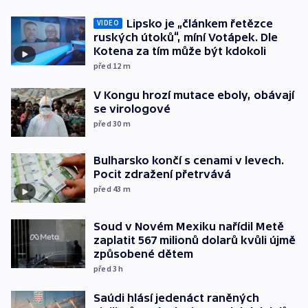
Lipsko je „článkem řetězce
VIDEO
ruských útoků“, míní Votápek. Dle
Kotena za tím může být kdokoli
před 12
m
V Kongu hrozí mutace eboly, obávají
se virologové
před 30
m
Bulharsko končí s cenami v levech.
Pocit zdražení přetrvává
před 43
m
Soud v Novém Mexiku nařídil Metě
zaplatit 567 milionů dolarů kvůli újmě
způsobené dětem
před 3
h
Saúdi hlásí jedenáct raněných