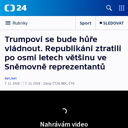
Sport
SLEDOVAT
Rubriky
Trumpovi se bude hůře
vládnout. Republikáni ztratili
po osmi letech většinu ve
Sněmovně reprezentantů
dat
,
ket
7. 11. 2018
7. 11. 2018
|
Zdroj:
ČT24
,
BBC
,
ČTK
Nahrávám video