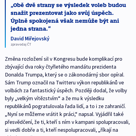
Obě dvě strany se výsledek voleb budou
snažit prezentovat jako svůj úspěch.
Úplně spokojená však nemůže být ani
jedna strana.
David Miřejovský
zpravodaj ČT
Změna rozložení sil v Kongresu bude komplikací pro
zbývající dva roky čtyřletého mandátu prezidenta
Donalda Trumpa, který se o zákonodárný sbor opíral.
Sám Trump označil na Twitteru výkon republikánů ve
volbách za fantastický úspěch. Později dodal, že volby
byly „velkým vítězstvím“ a že mu k výsledku
republikánů pogratulovala řada lidí, a to i ze zahraničí.
„Nyní se můžeme vrátit k práci,“ napsal. Vyjádřil také
přesvědčení, že ti, kteří s ním v kampani spolupracovali,
si vedli dobře a ti, kteří nespolupracovali, „říkají na