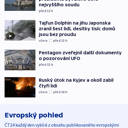
nejvyššího soudu
před 12
h
Tajfun Dolphin na jihu Japonska
zranil šest lidí, desítky tisíc domů
jsou bez proudu
včera
před 15
h
Pentagon zveřejnil další dokumenty
o pozorování UFO
před 15
h
Ruský útok na Kyjev a okolí zabil
čtyři lidi
včera
před 16
h
Evropský pohled
ČT24 každý den vybírá z obsahu publikovaného evropskými