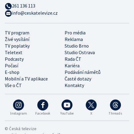
261 136 113
info@ceskatelevize.cz
TV program
Pro média
Živé vysílání
Reklama
TV poplatky
Studio Brno
Teletext
Studio Ostrava
Podcasty
Rada ČT
Počasí
Kariéra
E-shop
Podávání námětů
Mobilní a TV aplikace
Časté dotazy
Vše o ČT
Kontakty
Instagram
Facebook
YouTube
X
Threads
© Česká televize