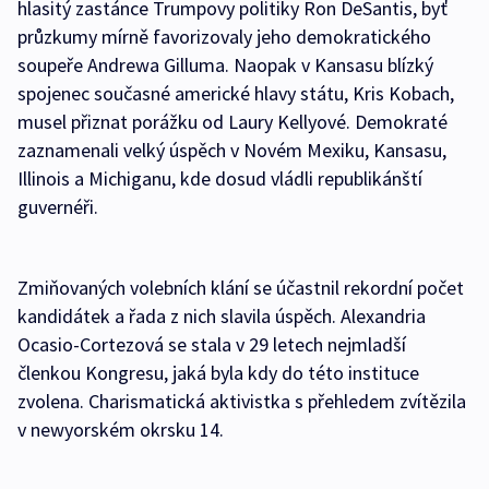
hlasitý zastánce Trumpovy politiky Ron DeSantis, byť
průzkumy mírně favorizovaly jeho demokratického
soupeře Andrewa Gilluma. Naopak v Kansasu blízký
spojenec současné americké hlavy státu, Kris Kobach,
musel přiznat porážku od Laury Kellyové. Demokraté
zaznamenali velký úspěch v Novém Mexiku, Kansasu,
Illinois a Michiganu, kde dosud vládli republikánští
guvernéři.
Zmiňovaných volebních klání se účastnil rekordní počet
kandidátek a řada z nich slavila úspěch. Alexandria
Ocasio-Cortezová se stala v 29 letech nejmladší
členkou Kongresu, jaká byla kdy do této instituce
zvolena. Charismatická aktivistka s přehledem zvítězila
v newyorském okrsku 14.