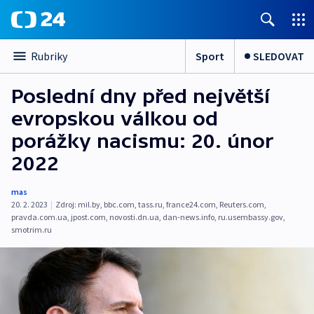
Sport
SLEDOVAT
Rubriky
Poslední dny před největší
evropskou válkou od
porážky nacismu: 20. únor
2022
mas
20. 2. 2023
|
Zdroj:
mil.by
,
bbc.com
,
tass.ru
,
france24.com
,
Reuters.com
,
pravda.com.ua
,
jpost.com
,
novosti.dn.ua
,
dan-news.info
,
ru.usembassy.gov
,
smotrim.ru