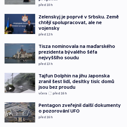
před 10
h
Zelenskyj je poprvé v Srbsku. Země
chtějí spolupracovat, ale ne
vojensky
před 12
h
Tisza nominovala na maďarského
prezidenta bývalého šéfa
nejvyššího soudu
před 13
h
Tajfun Dolphin na jihu Japonska
zranil šest lidí, desítky tisíc domů
jsou bez proudu
včera
před 16
h
Pentagon zveřejnil další dokumenty
o pozorování UFO
před 16
h