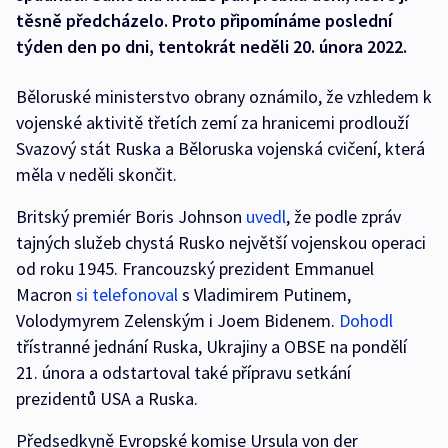
těsně předcházelo. Proto připomínáme poslední
týden den po dni, tentokrát neděli 20. února 2022.
Běloruské ministerstvo obrany oznámilo, že vzhledem k
vojenské aktivitě třetích zemí za hranicemi prodlouží
Svazový stát Ruska a Běloruska vojenská cvičení, která
měla v neděli skončit.
Britský premiér Boris Johnson
uvedl
, že podle zpráv
tajných služeb chystá Rusko největší vojenskou operaci
od roku 1945. Francouzský prezident Emmanuel
Macron
si telefonoval
s Vladimirem Putinem,
Volodymyrem Zelenským i Joem Bidenem.
Dohodl
třístranné jednání Ruska, Ukrajiny a OBSE na pondělí
21. února a odstartoval také přípravu setkání
prezidentů USA a Ruska.
Předsedkyně Evropské komise Ursula von der