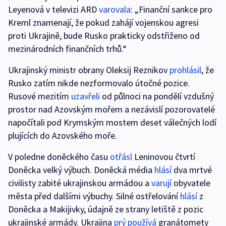
Leyenová v televizi ARD
varovala
: „Finanční sankce pro
Kreml znamenají, že pokud zahájí vojenskou agresi
proti Ukrajině, bude Rusko prakticky odstřiženo od
mezinárodních finančních trhů.“
Ukrajinský ministr obrany Oleksij Reznikov
prohlásil
, že
Rusko zatím nikde nezformovalo útočné pozice.
Rusové mezitím
uzavřeli
od půlnoci na pondělí vzdušný
prostor nad Azovským mořem a nezávislí pozorovatelé
napočítali pod Krymským mostem deset válečných lodí
plujících do Azovského moře.
V poledne doněckého času
otřásl
Leninovou čtvrtí
Doněcka velký výbuch. Doněcká média
hlásí
dva mrtvé
civilisty zabité ukrajinskou armádou a
varují
obyvatele
města před dalšími výbuchy. Silné ostřelování
hlásí
z
Doněcka a Makijivky, údajně ze strany letiště z pozic
ukrajinské armády. Ukrajina
prý používá
granátomety