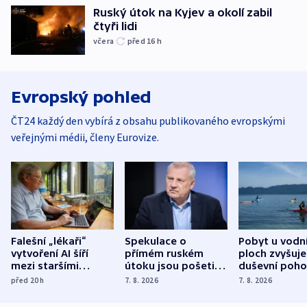
Ruský útok na Kyjev a okolí zabil
čtyři lidi
včera
před 16
h
Evropský pohled
ČT24 každý den vybírá z obsahu publikovaného evropskými
veřejnými médii, členy Eurovize.
Falešní „lékaři“
Spekulace o
Pobyt u vodn
vytvoření AI šíří
přímém ruském
ploch zvyšuje
mezi staršími
útoku jsou pošetilé,
duševní poho
Poláky nebezpečné
míní estonský
ukázala
před 20
h
7. 8. 2026
7. 8. 2026
zdravotní rady
bezpečnostní
mezinárodní 
expert