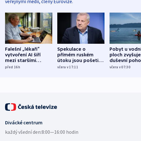
veřejnými médii, členy Eurovize.
Falešní „lékaři“
Spekulace o
Pobyt u vodn
vytvoření AI šíří
přímém ruském
ploch zvyšuje
mezi staršími
útoku jsou pošetilé,
duševní poho
Poláky nebezpečné
míní estonský
ukázala
před 16
h
včera v 17:11
včera v 07:30
zdravotní rady
bezpečnostní
mezinárodní 
expert
Divácké centrum
každý všední den:
8:00—16:00 hodin