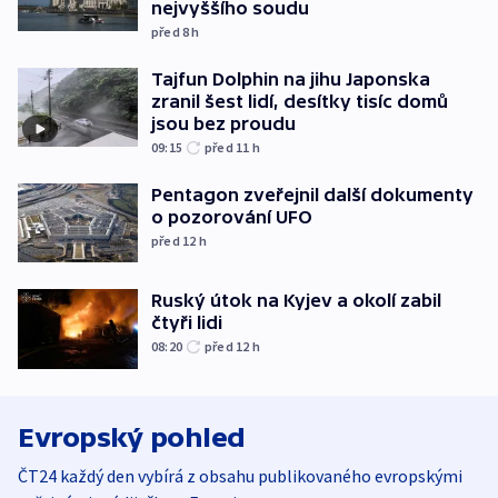
nejvyššího soudu
před 8
h
Tajfun Dolphin na jihu Japonska
zranil šest lidí, desítky tisíc domů
jsou bez proudu
09:15
před 11
h
Pentagon zveřejnil další dokumenty
o pozorování UFO
před 12
h
Ruský útok na Kyjev a okolí zabil
čtyři lidi
08:20
před 12
h
Evropský pohled
ČT24 každý den vybírá z obsahu publikovaného evropskými