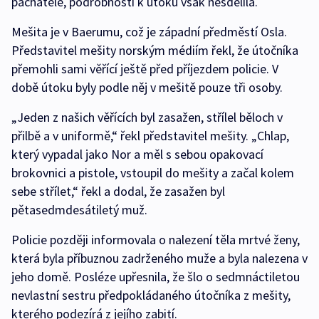
pachatele, podrobnosti k útoku však nesdělila.
Mešita je v Baerumu, což je západní předměstí Osla.
Představitel mešity norským médiím řekl, že útočníka
přemohli sami věřící ještě před příjezdem policie. V
době útoku byly podle něj v mešitě pouze tři osoby.
„Jeden z našich věřících byl zasažen, střílel běloch v
přilbě a v uniformě,“ řekl představitel mešity. „Chlap,
který vypadal jako Nor a měl s sebou opakovací
brokovnici a pistole, vstoupil do mešity a začal kolem
sebe střílet,“ řekl a dodal, že zasažen byl
pětasedmdesátiletý muž.
Policie později informovala o nalezení těla mrtvé ženy,
která byla příbuznou zadrženého muže a byla nalezena v
jeho domě. Posléze upřesnila, že šlo o sedmnáctiletou
nevlastní sestru předpokládaného útočníka z mešity,
kterého podezírá z jejího zabití.