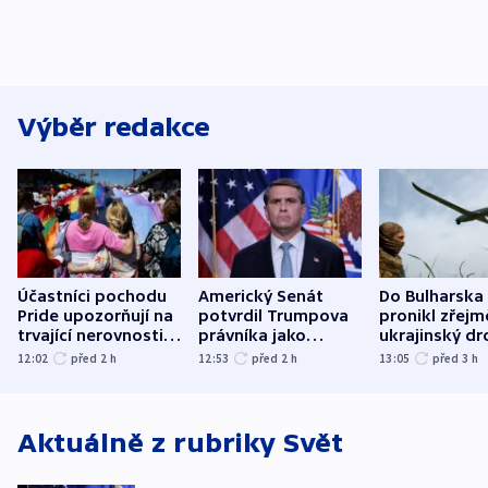
Výběr redakce
Účastníci pochodu
Americký Senát
Do Bulharska
Pride upozorňují na
potvrdil Trumpova
pronikl zřejm
trvající nerovnosti i
právníka jako
ukrajinský dr
společenskou
ministra
explodoval k
12:02
před 2
h
12:53
před 2
h
13:05
před 3
h
atmosféru
spravedlnosti
od plynovod
Aktuálně z rubriky
Svět