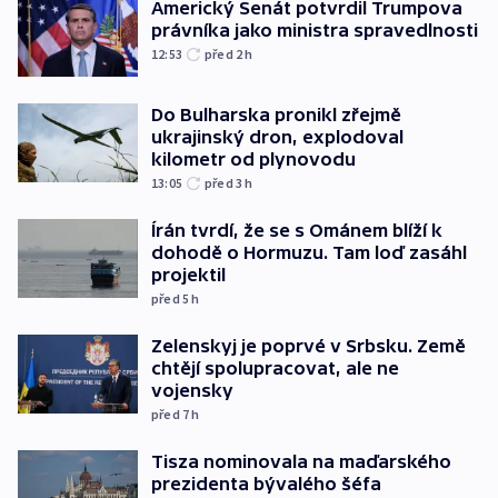
Americký Senát potvrdil Trumpova
právníka jako ministra spravedlnosti
12:53
před 2
h
Do Bulharska pronikl zřejmě
ukrajinský dron, explodoval
kilometr od plynovodu
13:05
před 3
h
Írán tvrdí, že se s Ománem blíží k
dohodě o Hormuzu. Tam loď zasáhl
projektil
před 5
h
Zelenskyj je poprvé v Srbsku. Země
chtějí spolupracovat, ale ne
vojensky
před 7
h
Tisza nominovala na maďarského
prezidenta bývalého šéfa