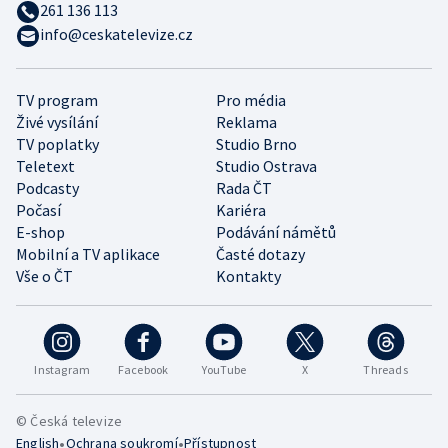
261 136 113
info@ceskatelevize.cz
TV program
Pro média
Živé vysílání
Reklama
TV poplatky
Studio Brno
Teletext
Studio Ostrava
Podcasty
Rada ČT
Počasí
Kariéra
E-shop
Podávání námětů
Mobilní a TV aplikace
Časté dotazy
Vše o ČT
Kontakty
Instagram
Facebook
YouTube
X
Threads
© Česká televize
•
•
English
Ochrana soukromí
Přístupnost