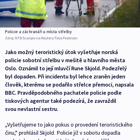
Policie a záchranáři u místa střelby
Zdroj:
NTB Scanpix via Reuters/Terje Pedersen
Jako možný teroristický útok vyšetřuje norská
policie sobotní střelbu v mešitě u hlavního města
Oslo. Oznámil to její mluvčí Rune Skjold. Podezřelý
byl dopaden. Při incidentu byl lehce zraněn jeden
člověk, kterému se podařilo střelce přemoci, napsala
BBC. Pravděpodobného pachatele policie podle
tiskových agentur také podezírá, že zavraždil
svou nevlastní sestru.
„Vyšetřujeme to jako pokus o provedení teroristického
činu,“ prohlásil Skjold. Policie již v sobotu dopadla