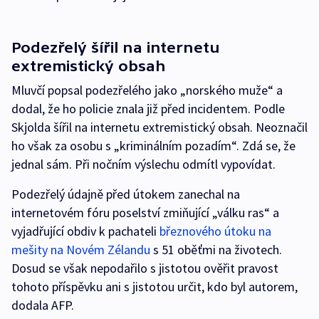
Podezřelý šířil na internetu
extremistický obsah
Mluvčí popsal podezřelého jako „norského muže“ a
dodal, že ho policie znala již před incidentem. Podle
Skjolda šířil na internetu extremistický obsah. Neoznačil
ho však za osobu s „kriminálním pozadím“. Zdá se, že
jednal sám. Při nočním výslechu odmítl vypovídat.
Podezřelý údajně před útokem zanechal na
internetovém fóru poselství zmiňující „válku ras“ a
vyjadřující obdiv k pachateli
březnového útoku na
mešity na Novém Zélandu
s 51 oběťmi na životech.
Dosud se však nepodařilo s jistotou ověřit pravost
tohoto příspěvku ani s jistotou určit, kdo byl autorem,
dodala AFP.