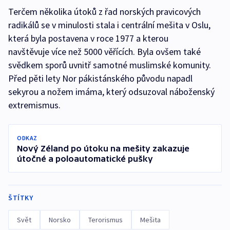
Terčem několika útoků z řad norských pravicových
radikálů se v minulosti stala i centrální mešita v Oslu,
která byla postavena v roce 1977 a kterou
navštěvuje více než 5000 věřících. Byla ovšem také
svědkem sporů uvnitř samotné muslimské komunity.
Před pěti lety Nor pákistánského původu napadl
sekyrou a nožem imáma, který odsuzoval náboženský
extremismus.
ODKAZ
Nový Zéland po útoku na mešity zakazuje
útočné a poloautomatické pušky
ŠTÍTKY
Svět
Norsko
Terorismus
Mešita