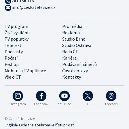
261 136 113
info@ceskatelevize.cz
TV program
Pro média
Živé vysílání
Reklama
TV poplatky
Studio Brno
Teletext
Studio Ostrava
Podcasty
Rada ČT
Počasí
Kariéra
E-shop
Podávání námětů
Mobilní a TV aplikace
Časté dotazy
Vše o ČT
Kontakty
Instagram
Facebook
YouTube
X
Threads
© Česká televize
•
•
English
Ochrana soukromí
Přístupnost