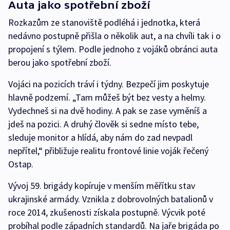
Auta jako spotřební zboží
Rozkazům ze stanoviště podléhá i jednotka, která
nedávno postupně přišla o několik aut, a na chvíli tak i o
propojení s týlem. Podle jednoho z vojáků obránci auta
berou jako spotřební zboží.
Vojáci na pozicích tráví i týdny. Bezpečí jim poskytuje
hlavně podzemí. „Tam můžeš být bez vesty a helmy.
Vydechneš si na dvě hodiny. A pak se zase vyměníš a
jdeš na pozici. A druhý člověk si sedne místo tebe,
sleduje monitor a hlídá, aby nám do zad nevpadl
nepřítel,“ přibližuje realitu frontové linie voják řečený
Ostap.
Vývoj 59. brigády kopíruje v menším měřítku stav
ukrajinské armády. Vznikla z dobrovolných batalionů v
roce 2014, zkušenosti získala postupně. Výcvik poté
probíhal podle západních standardů. Na jaře brigáda po