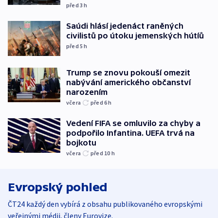
před 3
h
Saúdi hlásí jedenáct raněných
civilistů po útoku jemenských hútíů
před 5
h
Trump se znovu pokouší omezit
nabývání amerického občanství
narozením
včera
před 6
h
Vedení FIFA se omluvilo za chyby a
podpořilo Infantina. UEFA trvá na
bojkotu
včera
před 10
h
Evropský pohled
ČT24 každý den vybírá z obsahu publikovaného evropskými
veřejnými médii, členy Eurovize.