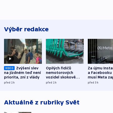
Výběr redakce
Zvýšení slev
Opilých řidičů
Za újmu Inst
VIDEO
na jízdném teď není
nemotorových
a Facebooku
priorita, zní z vlády
vozidel skokově
musí Meta zap
přibylo, nejvíc ve
půl miliardy 
před 2
h
před 2
h
před 3
h
středních Čechách
Aktuálně z rubriky
Svět