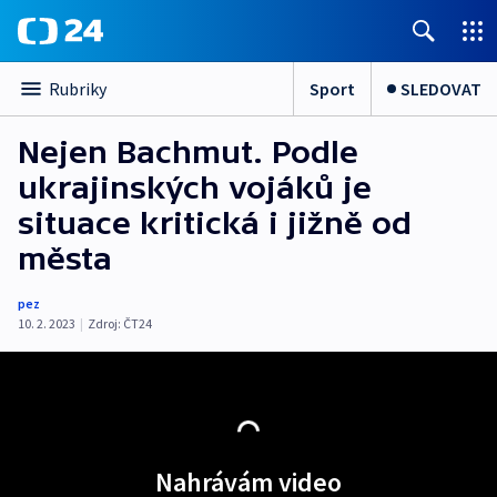
Sport
SLEDOVAT
Rubriky
Nejen Bachmut. Podle
ukrajinských vojáků je
situace kritická i jižně od
města
pez
10. 2. 2023
|
Zdroj:
ČT24
Nahrávám video