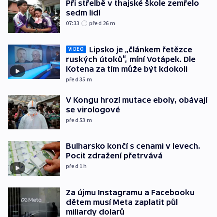
Při střelbě v thajské škole zemřelo
sedm lidí
07:33
před 26
m
Lipsko je „článkem řetězce
VIDEO
ruských útoků“, míní Votápek. Dle
Kotena za tím může být kdokoli
před 35
m
V Kongu hrozí mutace eboly, obávají
se virologové
před 53
m
Bulharsko končí s cenami v levech.
Pocit zdražení přetrvává
před 1
h
Za újmu Instagramu a Facebooku
dětem musí Meta zaplatit půl
miliardy dolarů