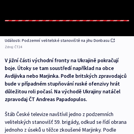
Události: Podzemní velitelské stanoviště na jihu Donbasu
Zdroj:
ČT24
V jižní části východní fronty na Ukrajině pokračují
boje. Útoky se tam soustředí například na obce
Avdijivka nebo Marjinka. Podle britských zpravodajců
bude v případném stupňování ruské ofenzivy hrát
důležitou roli počasí. Na východě Ukrajiny natáčel
zpravodaj ČT Andreas Papadopulos.
Štáb České televize navštívil jedno z podzemních
velitelských stanovišť 59. brigády, odkud se řídí obrana
jednoho z úseků u těžce zkoušené Marjinky. Podle