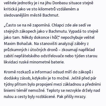
velitele jednotky je i na jihu Donbasu situace stejně
kritická jako ve sto kilometrů vzdáleném a
sledovanějším městě Bachmut.
„Často se na ně zapomíná. Chlapci zde ale sedí ve
stejných zákopech jako v Bachmutu. Vypadá to stejně
jako tam. Někdy dokonce i hůř,“ nepochybuje velitel
Maxim Bohačuk. Na stanovišti analyzují záběry z
průzkumných i útočných dronů – zkoumají například
zabití nepřátelského odstřelovače nebo týden starou
likvidaci ruské minometné baterie.
Kromě rozkazů a informací odsud míří do zákopů i
dodávky zásob, kdykoliv je to možné. Ještě před pár
týdny přitom bylo propojení mezi základnou a předními
liniemi téměř nemožné. Teploty se nezvykle držely nad
nulou a cesty byly rozblácené. Pak přišly mrazy.