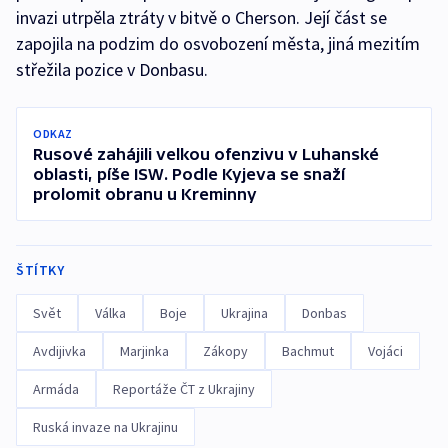
invazi utrpěla ztráty v bitvě o Cherson. Její část se
zapojila na podzim do osvobození města, jiná mezitím
střežila pozice v Donbasu.
ODKAZ
Rusové zahájili velkou ofenzivu v Luhanské
oblasti, píše ISW. Podle Kyjeva se snaží
prolomit obranu u Kreminny
ŠTÍTKY
Svět
Válka
Boje
Ukrajina
Donbas
Avdijivka
Marjinka
Zákopy
Bachmut
Vojáci
Armáda
Reportáže ČT z Ukrajiny
Ruská invaze na Ukrajinu