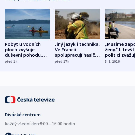
Pobyt u vodních
Jiný jazyk i technika.
„Musíme zapo
ploch zvyšuje
Ve Francii
ženy.“ Litevšt
duševní pohodu,
spolupracují hasiči z
politici zvažuj
ukázala
různých zemí
dohodu o
před 1
h
před 17
h
5. 8. 2026
mezinárodní studie
demografii
Divácké centrum
každý všední den:
8:00—16:00 hodin