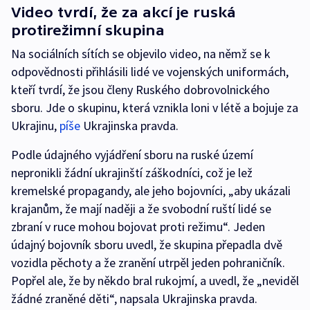
Video tvrdí, že za akcí je ruská
protirežimní skupina
Na sociálních sítích se objevilo video, na němž se k
odpovědnosti přihlásili lidé ve vojenských uniformách,
kteří tvrdí, že jsou členy Ruského dobrovolnického
sboru. Jde o skupinu, která vznikla loni v létě a bojuje za
Ukrajinu,
píše
Ukrajinska pravda.
Podle údajného vyjádření sboru na ruské území
nepronikli žádní ukrajinští záškodníci, což je lež
kremelské propagandy, ale jeho bojovníci, „aby ukázali
krajanům, že mají naději a že svobodní ruští lidé se
zbraní v ruce mohou bojovat proti režimu“. Jeden
údajný bojovník sboru uvedl, že skupina přepadla dvě
vozidla pěchoty a že zranění utrpěl jeden pohraničník.
Popřel ale, že by někdo bral rukojmí, a uvedl, že „neviděl
žádné zraněné děti“, napsala Ukrajinska pravda.