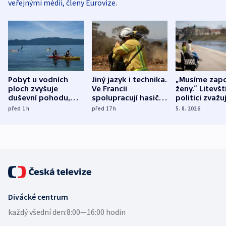
veřejnými médii, členy Eurovize.
Pobyt u vodních
Jiný jazyk i technika.
„Musíme zapo
ploch zvyšuje
Ve Francii
ženy.“ Litevšt
duševní pohodu,
spolupracují hasiči z
politici zvažuj
ukázala
různých zemí
dohodu o
před 1
h
před 17
h
5. 8. 2026
mezinárodní studie
demografii
Divácké centrum
každý všední den:
8:00—16:00 hodin