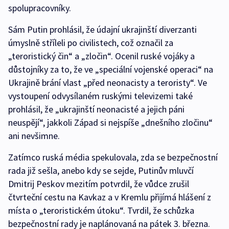
spolupracovníky.
Sám Putin prohlásil, že údajní ukrajinští diverzanti
úmyslně stříleli po civilistech, což označil za
„teroristický čin“ a „zločin“. Ocenil ruské vojáky a
důstojníky za to, že ve „speciální vojenské operaci“ na
Ukrajině brání vlast „před neonacisty a teroristy“. Ve
vystoupení odvysílaném ruskými televizemi také
prohlásil, že „ukrajinští neonacisté a jejich páni
neuspějí“, jakkoli Západ si nejspíše „dnešního zločinu“
ani nevšimne.
Zatímco ruská média spekulovala, zda se bezpečnostní
rada již sešla, anebo kdy se sejde, Putinův mluvčí
Dmitrij Peskov mezitím potvrdil, že vůdce zrušil
čtvrteční cestu na Kavkaz a v Kremlu přijímá hlášení z
místa o „teroristickém útoku“. Tvrdil, že schůzka
bezpečnostní rady je naplánovaná na pátek 3. března.