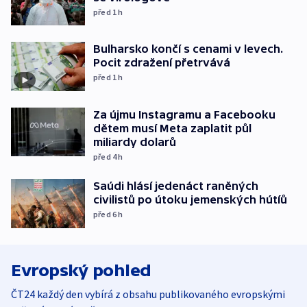
před 1
h
Bulharsko končí s cenami v levech.
Pocit zdražení přetrvává
před 1
h
Za újmu Instagramu a Facebooku
dětem musí Meta zaplatit půl
miliardy dolarů
před 4
h
Saúdi hlásí jedenáct raněných
civilistů po útoku jemenských hútíů
před 6
h
Evropský pohled
ČT24 každý den vybírá z obsahu publikovaného evropskými