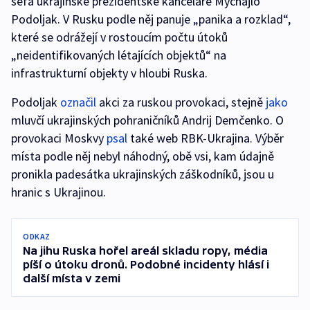
šéfa ukrajinské prezidentské kanceláře Mychajlo
Podoljak. V Rusku podle něj panuje „panika a rozklad“,
které se odrážejí v rostoucím počtu útoků
„neidentifikovaných létajících objektů“ na
infrastrukturní objekty v hloubi Ruska.
Podoljak
označil
akci za ruskou provokaci, stejně
jako
mluvčí ukrajinských pohraničníků Andrij Demčenko. O
provokaci Moskvy
psal
také web RBK-Ukrajina. Výběr
místa podle něj nebyl náhodný, obě vsi, kam údajně
pronikla padesátka ukrajinských záškodníků, jsou u
hranic s Ukrajinou.
ODKAZ
Na jihu Ruska hořel areál skladu ropy, média
píší o útoku dronů. Podobné incidenty hlásí i
další místa v zemi