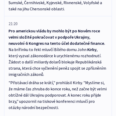
Sumské, Černihivské, Kyjevské, Rivnenské, Volyňské a
také na jihu Chersonské oblasti.
21:20
Pro americkou vládu by mohlo být po Novém roce
velmi složité pokračovat v podpoře Ukrajiny,
neuvolní-li Kongres na tento účel dodatečné finance.
Na brífinku to řekl mluvčí Bílého domu John
Kirby
,
který vyzval zákonodárce k urychlenému rozhodnutí.
Žádost o další miliardy dolarů blokuje Republikánská
strana, která chce vyčlenění peněz spojit se zpřísněním
imigračních zákonů.
"Přistávací dráha se krátí," prohlásil Kirby. "Myslíme si,
že máme čas zhruba do konce roku, než začne být velmi
obtížné dál Ukrajinu podporovat. A konec roku přijde
brzy," upozornil na tiskové konferenci mluvčí pro
otázky národní bezpečnosti.