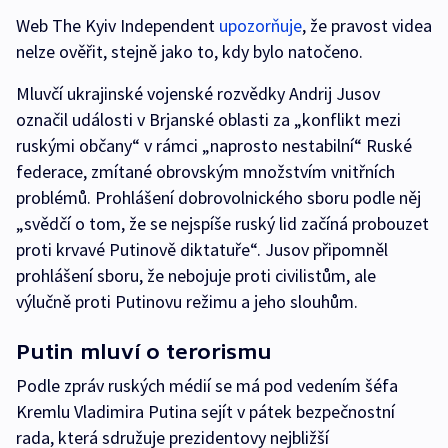
Web The Kyiv Independent
upozorňuje
, že pravost videa
nelze ověřit, stejně jako to, kdy bylo natočeno.
Mluvčí ukrajinské vojenské rozvědky Andrij Jusov
označil události v Brjanské oblasti za „konflikt mezi
ruskými občany“ v rámci „naprosto nestabilní“ Ruské
federace, zmítané obrovským množstvím vnitřních
problémů. Prohlášení dobrovolnického sboru podle něj
„svědčí o tom, že se nejspíše ruský lid začíná probouzet
proti krvavé Putinově diktatuře“. Jusov připomněl
prohlášení sboru, že nebojuje proti civilistům, ale
výlučně proti Putinovu režimu a jeho slouhům.
Putin mluví o terorismu
Podle zpráv ruských médií se má pod vedením šéfa
Kremlu Vladimira Putina sejít v pátek bezpečnostní
rada, která sdružuje prezidentovy nejbližší