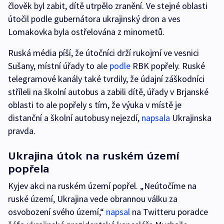
člověk byl zabit, dítě utrpělo zranění. Ve stejné oblasti
útočil podle gubernátora ukrajinský dron a ves
Lomakovka byla ostřelována z minometů.
Ruská média píší, že útočníci drží rukojmí ve vesnici
Sušany, místní úřady to ale
podle
RBK popřely. Ruské
telegramové kanály také tvrdily, že údajní záškodníci
stříleli na školní autobus a zabili dítě, úřady v Brjanské
oblasti to ale popřely s tím, že výuka v místě je
distanční a školní autobusy nejezdí,
napsala
Ukrajinska
pravda.
Ukrajina útok na ruském území
popřela
Kyjev akci na ruském území popřel. „Neútočíme na
ruské území, Ukrajina vede obrannou válku za
osvobození svého území,“
napsal
na Twitteru poradce