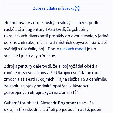
Zobrazit další příspěvky
Nejmenovaný zdroj z ruských silových složek podle
ruské státní agentury TASS tvrdí, že „skupiny
ukrajinských diverzantů pronikly do dvou vesnic, v jedné
se zmocnili rukojmích z řad místních obyvatel. Gardisté
svádějí s útočníky boj.“ Podle
ruských médií
jde o
vesnice Ljubečany a Sušany.
Zdroj agentury dále tvrdí, že si boj vyžádal oběti a
raněné mezi vesničany a že Ukrajinci se údajně mohli
zmocnit až šesti rukojmích. Tajná služba FSB oznámila,
že spolu s vojáky podniká opatření k likvidaci
„ozbrojených ukrajinských nacionalistů“.
Gubernátor oblasti Alexandr Bogomaz uvedl, že
ukrajinští záškodníci stříleli po jedoucím autě, jeden