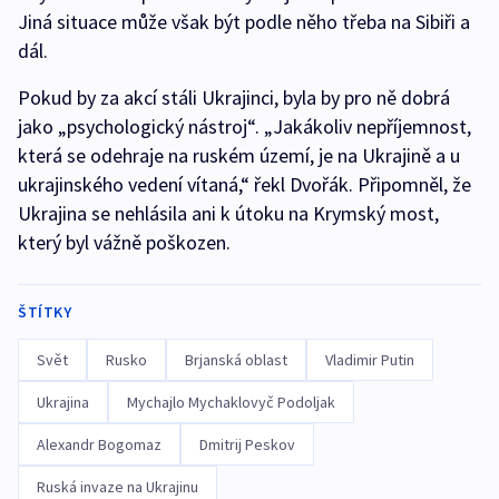
Jiná situace může však být podle něho třeba na Sibiři a
dál.
Pokud by za akcí stáli Ukrajinci, byla by pro ně dobrá
jako „psychologický nástroj“. „Jakákoliv nepříjemnost,
která se odehraje na ruském území, je na Ukrajině a u
ukrajinského vedení vítaná,“ řekl Dvořák. Připomněl, že
Ukrajina se nehlásila ani k útoku na Krymský most,
který byl vážně poškozen.
ŠTÍTKY
Svět
Rusko
Brjanská oblast
Vladimir Putin
Ukrajina
Mychajlo Mychaklovyč Podoljak
Alexandr Bogomaz
Dmitrij Peskov
Ruská invaze na Ukrajinu