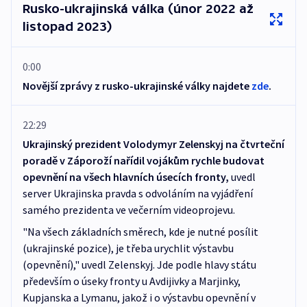
Rusko-ukrajinská válka (únor 2022 až
listopad 2023)
0:00
Novější zprávy z rusko-ukrajinské války najdete
zde
.
22:29
Ukrajinský prezident Volodymyr Zelenskyj na čtvrteční
poradě v Záporoží nařídil vojákům rychle budovat
opevnění na všech hlavních úsecích fronty,
uvedl
server Ukrajinska pravda s odvoláním na vyjádření
samého prezidenta ve večerním videoprojevu.
"Na všech základních směrech, kde je nutné posílit
(ukrajinské pozice), je třeba urychlit výstavbu
(opevnění)," uvedl Zelenskyj. Jde podle hlavy státu
především o úseky fronty u Avdijivky a Marjinky,
Kupjanska a Lymanu, jakož i o výstavbu opevnění v