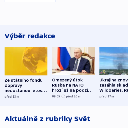
Výběr redakce
Omezený útok
Ukrajina zno
Ze státního fondu
Ruska na NATO
zasáhla skla
dopravy
hrozí už na podzim,
Wildberies. 
nedostanou letos
varují tajné služby
útočili v Cha
kraje na silnice ani
09:05
před 20
m
před 27
m
před 13
m
USA
oblasti
korunu, řekl Půta
Aktuálně z rubriky
Svět