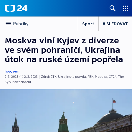
Sport
SLEDOVAT
Rubriky
Moskva viní Kyjev z diverze
ve svém pohraničí, Ukrajina
útok na ruské území popřela
hop
,
zem
2. 3. 2023
2. 3. 2023
|
Zdroj:
ČTK
,
Ukrajinska pravda
,
RBK
,
Meduza
,
ČT24
,
The
Kyiv Independent