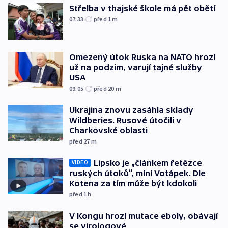
Střelba v thajské škole má pět obětí
07:33
před 1
m
Omezený útok Ruska na NATO hrozí
už na podzim, varují tajné služby
USA
09:05
před 20
m
Ukrajina znovu zasáhla sklady
Wildberies. Rusové útočili v
Charkovské oblasti
před 27
m
Lipsko je „článkem řetězce
VIDEO
ruských útoků“, míní Votápek. Dle
Kotena za tím může být kdokoli
před 1
h
V Kongu hrozí mutace eboly, obávají
se virologové