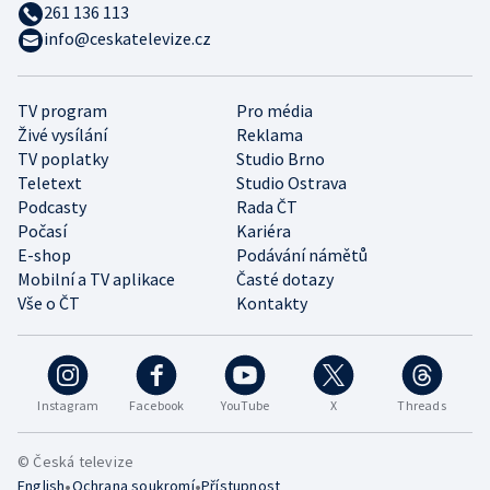
261 136 113
info@ceskatelevize.cz
TV program
Pro média
Živé vysílání
Reklama
TV poplatky
Studio Brno
Teletext
Studio Ostrava
Podcasty
Rada ČT
Počasí
Kariéra
E-shop
Podávání námětů
Mobilní a TV aplikace
Časté dotazy
Vše o ČT
Kontakty
Instagram
Facebook
YouTube
X
Threads
© Česká televize
•
•
English
Ochrana soukromí
Přístupnost