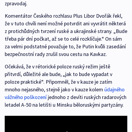
zpravodaj.
Komentátor Českého rozhlasu Plus Libor Dvořák řekl,
že v tuto chvíli není možné potvrdit ani vyvrátit některá
z protichůdných tvrzení ruské a ukrajinské strany. „Bude
třeba pár dní počkat, až se to celé rozklíčuje.“ On sám
za velmi podstatné považuje to, že Putin kvůli zasedání
bezpečnostní rady zrušil svou cestu na Kavkaz.
Očekává, že v rétorické poloze ruský režim ještě
přitvrdí, důležité ale bude, „jak to bude vypadat v
poloze praktické“. Připomněl, že v kauze je zatím
mnoho nejasného, stejně jako v kauze kolem
údajného
vážného poškození
jednoho z devíti ruských radarových
letadel A-50 na letišti u Minsku běloruskými partyzány.