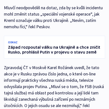
Mluvčí neodpověděl na dotaz, zda by se kvůli incidentu
mohl změnit status „speciální vojenské operace“, jak
Kreml označuje válku proti Ukrajině. „Nevím, zatím
nemohu říci,“ řekl Peskov.
ODKAZ
Západ rozpoutal válku na Ukrajině a chce zničit
Rusko, prohlásil Putin v projevu o stavu země
Zpravodaj ČT v Moskvě Karel Rožánek uvedl, že tato
akce je v Rusku zprávou číslo jedna, o které on-line
informují prakticky všechna ruská média, televize
odvysílala projev Putina. „Mluví se o tom, že FSB (ruská
tajná služba) má oblast pod kontrolou a její lidé tam
likvidují zanechaná výbušná zařízení po neznámých
útočnících. O jejich osudu se ale nezmiňují,“ řekl