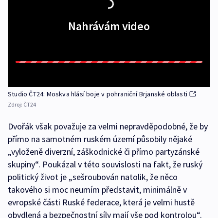
Nahrávám video
Studio ČT24: Moskva hlásí boje v pohraniční Brjanské oblasti
Zdroj:
ČT24
Dvořák však považuje za velmi nepravděpodobné, že by
přímo na samotném ruském území působily nějaké
„vyloženě diverzní, záškodnické či přímo partyzánské
skupiny“. Poukázal v této souvislosti na fakt, že ruský
politický život je „sešroubován natolik, že něco
takového si moc neumím představit, minimálně v
evropské části Ruské federace, která je velmi hustě
obydlená a bezpečnostní síly mají vše pod kontrolou“.