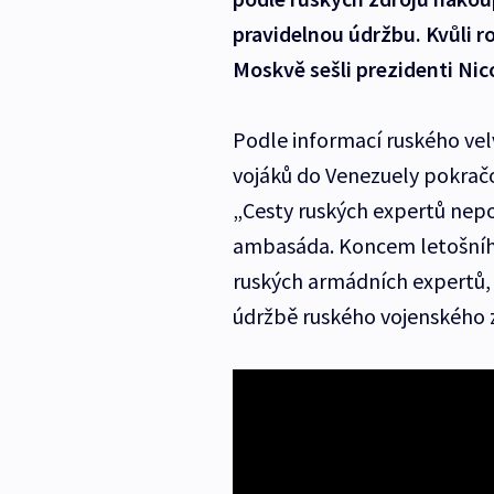
pravidelnou údržbu. Kvůli r
Moskvě sešli prezidenti Nic
Podle informací ruského vel
vojáků do Venezuely pokrač
„Cesty ruských expertů nepo
ambasáda. Koncem letošního 
ruských armádních expertů, k
údržbě ruského vojenského z