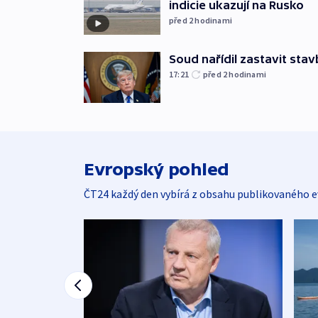
indicie ukazují na Rusko
před 2
hodinami
Soud nařídil zastavit sta
17:21
před 2
hodinami
Evropský pohled
ČT24 každý den vybírá z obsahu publikovaného e