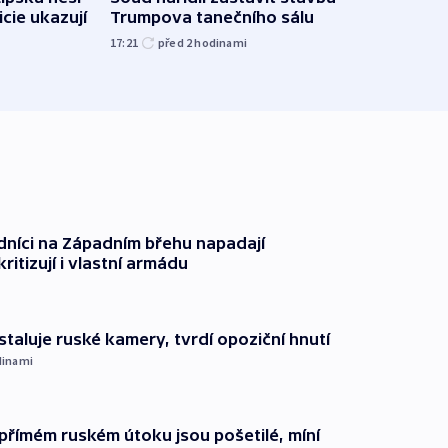
břehu
icie ukazují
Trumpova tanečního sálu
kriti
17:21
před 2
hodinami
před 2
dníci na Západním břehu napadají
kritizují i vlastní armádu
staluje ruské kamery, tvrdí opoziční hnutí
dinami
přímém ruském útoku jsou pošetilé, míní