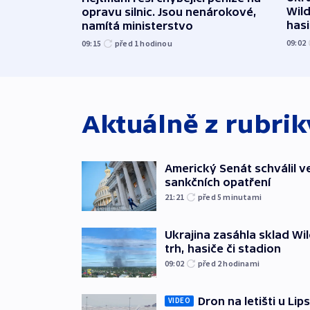
Wild
opravu silnic. Jsou nenárokové,
hasi
namítá ministerstvo
09:02
09:15
před 1
hodinou
Aktuálně z rubri
Americký Senát schválil v
sankčních opatření
21:21
před 5
minutami
Ukrajina zasáhla sklad Wil
trh, hasiče či stadion
09:02
před 2
hodinami
Dron na letišti u Lip
VIDEO