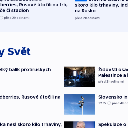
berries, Rusové útočili na trh,
skoro kilo trhaviny, ind
če či stadion
na Rusko
před 2
hodinami
před 2
hodinami
ky
Svět
elký balík protiruských
Židovští osa
Palestince a 
před 2
hodinami
Slovensko in
dberries, Rusové útočili na
12:27
před 4
ho
ska nesl skoro kilo trhaviny,
Spekulace o 