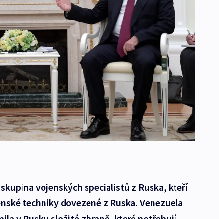
 skupina vojenských specialistů z Ruska, kteří
jenské techniky dovezené z Ruska. Venezuela
ila v Rusku složité zbraně, které potřebují