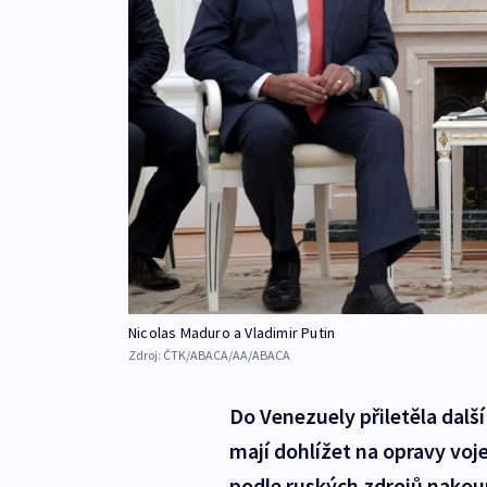
Nicolas Maduro a Vladimir Putin
Zdroj:
ČTK/ABACA/AA/ABACA
Do Venezuely přiletěla další
mají dohlížet na opravy vo
podle ruských zdrojů nakoup