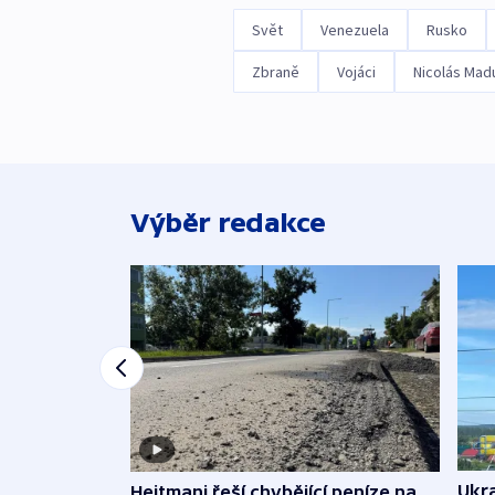
Svět
Venezuela
Rusko
Zbraně
Vojáci
Nicolás Mad
Výběr redakce
Ukra
Hejtmani řeší chybějící peníze na