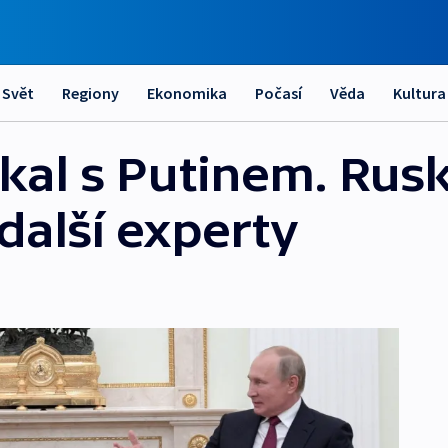
Svět
Regiony
Ekonomika
Počasí
Věda
Kultura
kal s Putinem. Rusk
další experty