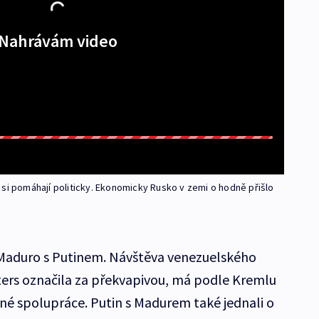
Nahrávám video
 si pomáhají politicky. Ekonomicky Rusko v zemi o hodně přišlo
 Maduro s Putinem. Návštěva venezuelského
ters označila za překvapivou, má podle Kremlu
nné spolupráce. Putin s Madurem také jednali o