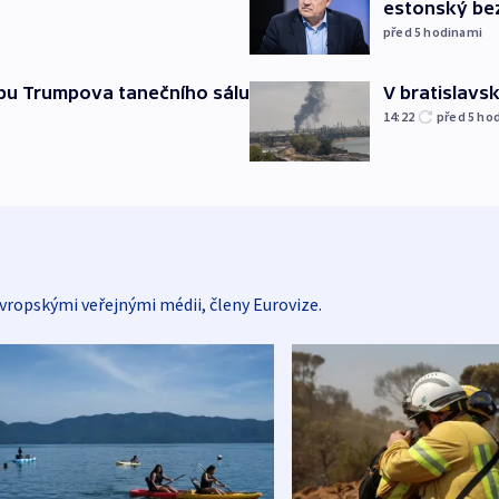
estonský be
před 5
hodinami
vbu Trumpova tanečního sálu
V bratislavsk
14:22
před 5
ho
vropskými veřejnými médii, členy Eurovize.