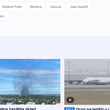
Vladimir Putin
Moskva
Caracas
Juan Guaidó
uro
jina zasáhla sklad
Dron na letišti u 
VIDEO