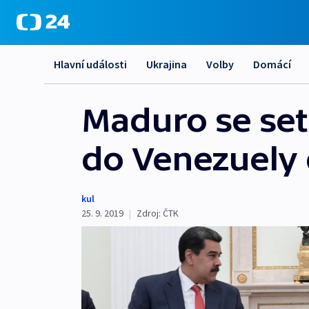
Hlavní události
Ukrajina
Volby
Domácí
Maduro se set
do Venezuely 
kul
25. 9. 2019
|
Zdroj:
ČTK