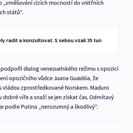
 „vměšování cizích mocností do vnitřních
ch států“.
ly radit a konzultovat. S sebou vzali 35 tun
 podpořil dialog venezuelského režimu s opozicí
šení opozičního vůdce Juana Guaidóa, že
 s vládou zprostředkované Norskem. Maduro
dobré víře a snaží se jen získat čas. Odmítavý
je podle Putina „nerozumný a škodlivý“.