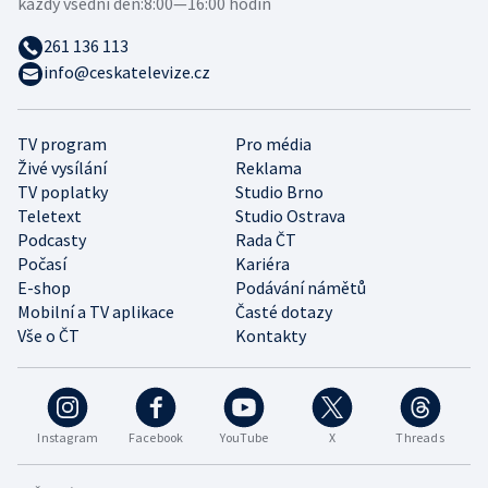
každý všední den:
8:00—16:00 hodin
261 136 113
info@ceskatelevize.cz
TV program
Pro média
Živé vysílání
Reklama
TV poplatky
Studio Brno
Teletext
Studio Ostrava
Podcasty
Rada ČT
Počasí
Kariéra
E-shop
Podávání námětů
Mobilní a TV aplikace
Časté dotazy
Vše o ČT
Kontakty
Instagram
Facebook
YouTube
X
Threads