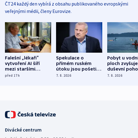
ČT24 každý den vybírá z obsahu publikovaného evropskými
veřejnými médii, členy Eurovize.
Falešní „lékaři“
Spekulace o
Pobyt u vodn
vytvoření AI šíří
přímém ruském
ploch zvyšuje
mezi staršími
útoku jsou pošetilé,
duševní poho
Poláky nebezpečné
míní estonský
ukázala
před 17
h
7. 8. 2026
7. 8. 2026
zdravotní rady
bezpečnostní
mezinárodní 
expert
Divácké centrum