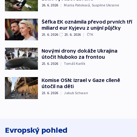
26. 6. 2026
|
Mariia Patoková
,
Suspilne Ukraine
Šéfka EK oznámila převod prvních tří
miliard eur Kyjevu z unijní půjčky
25. 6. 2026
25. 6. 2026
|
ČTK
Novými drony dokáže Ukrajina
útočit hluboko za frontou
25. 6. 2026
|
Tomáš Karlík
Komise OSN: Izrael v Gaze cíleně
útočil na děti
23. 6. 2026
|
Jakub Schwan
Evropský pohled