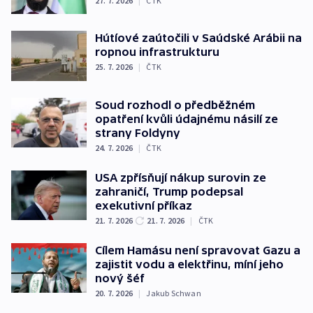
27. 7. 2026
|
ČTK
Hútíové zaútočili v Saúdské Arábii na
ropnou infrastrukturu
25. 7. 2026
|
ČTK
Soud rozhodl o předběžném
opatření kvůli údajnému násilí ze
strany Foldyny
24. 7. 2026
|
ČTK
USA zpřísňují nákup surovin ze
zahraničí, Trump podepsal
exekutivní příkaz
21. 7. 2026
21. 7. 2026
|
ČTK
Cílem Hamásu není spravovat Gazu a
zajistit vodu a elektřinu, míní jeho
nový šéf
20. 7. 2026
|
Jakub Schwan