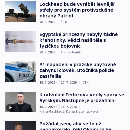
Lockheed bude vyrábět levnější
střely pro systém protivzdušné
obrany Patriot
20. 7. 2026
|
ČTK
Egyptské princezny nebyly žádné
křehotinky. Vědci našli těla s
fyzičkou bojovnic
20. 7. 2026
|
Tomáš Karlík
Při napadení v pražské ubytovně
zahynul člověk, útočníka policie
zastřelila
16. 7. 2026
17. 7. 2026
|
ČTK
K odvolání Fedorova vedly spory se
Syrským. Nástupce je prozatímní
16. 7. 2026
16. 7. 2026
|
Klára Machková
,
Dana Zlatohlávková
Požádal jsem, aby se to už
neopakovalo, řekl Okamura ke