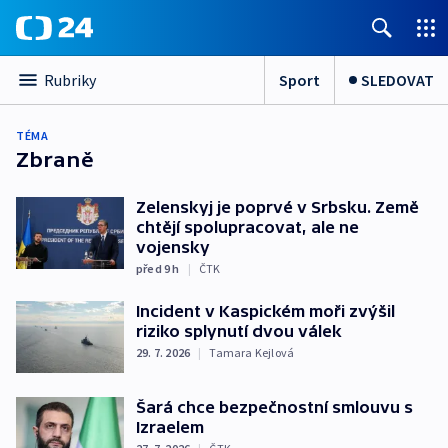
Sport
SLEDOVAT
Rubriky
TÉMA
Zbraně
Zelenskyj je poprvé v Srbsku. Země
chtějí spolupracovat, ale ne
vojensky
před 9
h
|
ČTK
Incident v Kaspickém moři zvýšil
riziko splynutí dvou válek
29. 7. 2026
|
Tamara Kejlová
Šará chce bezpečnostní smlouvu s
Izraelem