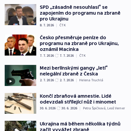
SPD „zásadně nesouhlasí“ se
zapojením do programu na zbraně
pro Ukrajinu
8. 7. 2026
|
ČTK
Česko přesměruje peníze do
programu na zbraně pro Ukrajinu,
oznámil Macinka
7. 7. 2026
7. 7. 2026
|
ČTK
Mezi berlínskými gangy „letí“
nelegální zbraně z Česka
2. 7. 2026
2. 7. 2026
|
Helena Truchlá
Končí zbraňová amnestie. Lidé
odevzdali střílející nůž i minomet
30. 6. 2026
30. 6. 2026
|
Petra Špičková
,
Leoš Verner
Ukrajina má během několika týdnů
začít vyvážet zbraně