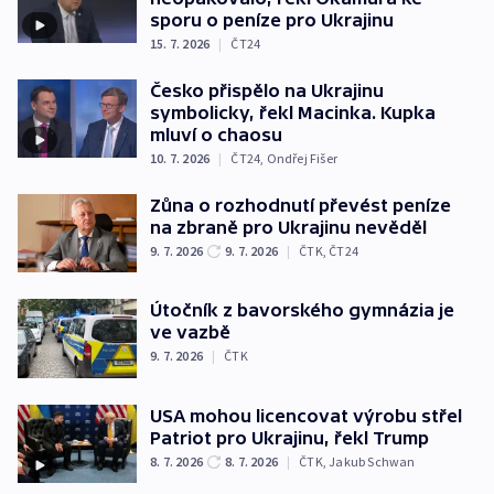
sporu o peníze pro Ukrajinu
15. 7. 2026
|
ČT24
Česko přispělo na Ukrajinu
symbolicky, řekl Macinka. Kupka
mluví o chaosu
10. 7. 2026
|
ČT24
,
Ondřej Fišer
Zůna o rozhodnutí převést peníze
na zbraně pro Ukrajinu nevěděl
9. 7. 2026
9. 7. 2026
|
ČTK
,
ČT24
Útočník z bavorského gymnázia je
ve vazbě
9. 7. 2026
|
ČTK
USA mohou licencovat výrobu střel
Patriot pro Ukrajinu, řekl Trump
8. 7. 2026
8. 7. 2026
|
ČTK
,
Jakub Schwan