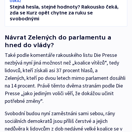
ODKAZ
Stejná hesla, stejné hodnoty? Rakousko čeká,
zda se Kurz opět chytne za ruku se
svobodnými
Návrat Zelených do parlamentu a
hned do vlády?
Také podle komentáře rakouského listu Die Presse
nezbývá nyní jiná možnost než „koalice vítězů“, tedy
lidovců, kteří získali asi 37 procent hlasů, a
Zelených, kteří po dvou letech mimo parlament dosáhli
na 14 procent. Právě těmto dvěma stranám podle Die
Presse „jako jediným voliči věří, že dokážou učinit
potřebné změny“.
Svobodní budou nyní zaměstnáni sami sebou, rány
sociálních demokratů jsou příliš čerstvé a jejich
nedůvěra k lidovcům z dob nedávné velké koalice se v