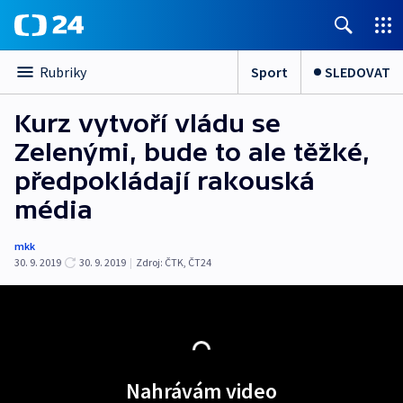
Sport
SLEDOVAT
Rubriky
Kurz vytvoří vládu se
Zelenými, bude to ale těžké,
předpokládají rakouská
média
mkk
30. 9. 2019
30. 9. 2019
|
Zdroj:
ČTK
,
ČT24
Nahrávám video