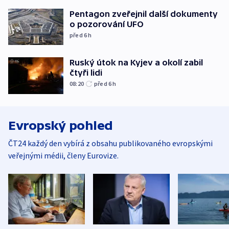
Pentagon zveřejnil další dokumenty
o pozorování UFO
před 6
h
Ruský útok na Kyjev a okolí zabil
čtyři lidi
08:20
před 6
h
Evropský pohled
ČT24 každý den vybírá z obsahu publikovaného evropskými
veřejnými médii, členy Eurovize.