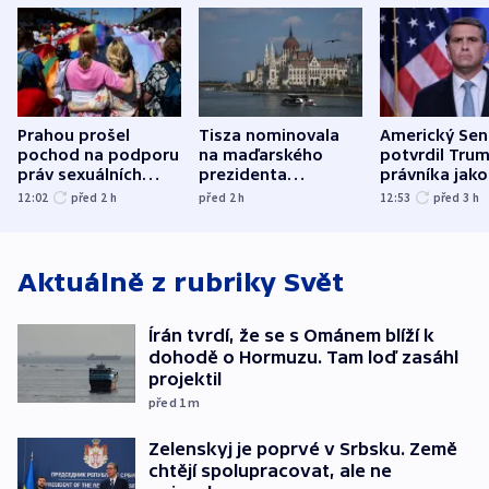
Prahou prošel
Tisza nominovala
Americký Sen
pochod na podporu
na maďarského
potvrdil Tru
práv sexuálních
prezidenta
právníka jako
menšin
bývalého šéfa
ministra
12:02
před 2
h
před 2
h
12:53
před 3
h
nejvyššího soudu
spravedlnost
Aktuálně z rubriky
Svět
Írán tvrdí, že se s Ománem blíží k
dohodě o Hormuzu. Tam loď zasáhl
projektil
před 1
m
Zelenskyj je poprvé v Srbsku. Země
chtějí spolupracovat, ale ne