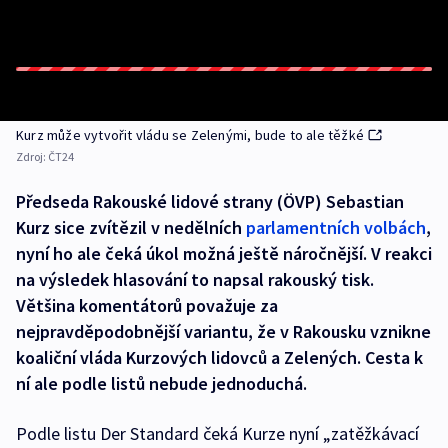
Kurz může vytvořit vládu se Zelenými, bude to ale těžké
Zdroj:
ČT24
Předseda Rakouské lidové strany (ÖVP) Sebastian
Kurz sice zvítězil v nedělních
parlamentních volbách
,
nyní ho ale čeká úkol možná ještě náročnější. V reakci
na výsledek hlasování to napsal rakouský tisk.
Většina komentátorů považuje za
nejpravděpodobnější variantu, že v Rakousku vznikne
koaliční vláda Kurzových lidovců a Zelených. Cesta k
ní ale podle listů nebude jednoduchá.
Podle listu Der Standard čeká Kurze nyní „zatěžkávací