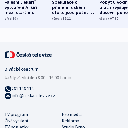
Falešní „lékaři“
Spekulace o
Pobyt u vodn
vytvoření AI šíří
přímém ruském
ploch zvyšuje
mezi staršími
útoku jsou pošetilé,
duševní poho
Poláky nebezpečné
míní estonský
ukázala
před 10
h
včera v 17:11
včera v 07:30
zdravotní rady
bezpečnostní
mezinárodní 
expert
Divácké centrum
každý všední den:
8:00—16:00 hodin
261 136 113
info@ceskatelevize.cz
TV program
Pro média
Živé vysílání
Reklama
TV poplatky
Studio Brno