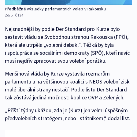
Předběžné výsledky parlamentních voleb v Rakousku
Zdroj:
ČT24
Nejsnadnější by podle Der Standard pro Kurze bylo
sestavit vládu se Svobodnou stranou Rakouska (FPÖ),
která ale utrpěla „volební debakl“. Těžká by byla
i spolupráce se sociálními demokraty (SPÖ), kteří navíc
musí nejdřív zpracovat svou volební porážku.
Menšinová vláda by Kurze vystavila rozmarům
parlamentu a na většinovou koalici s NEOS volební zisk
malé liberální strany nestačí. Podle listu Der Standard
tak zůstává jediná možnost: koalice ÖVP a Zelených.
„Příští týdny ukážou, zda je (Kurz) jen velmi úspěšným
předvolebních stratégem, nebo i státníkem,“ dodal list.