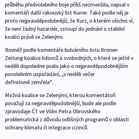
průběhu předvolebního boje příliš nezmenšila, napsal v
komentáři další rakouský list Kurier. Také podle něj je
proto nejpravděpodobnější, že Kurz, o kterém všichni ví,
že není žádný hazardér, vstoupí do jednání o stabilní
koalici právě se Zelenými.
Rovněž podle komentáře bulvárního listu Kronen
Zeitung koalice lidovců a svobodných, o které se ještě v
neděli dopoledne psalo jako o nejpravděpodobnějším
povolebním uspořádání, „v neděli večer
definitivně zemřela“.
Možná koalice se Zelenými, kterou komentátoři
považují za nejpravděpodobnější, bude ale podle
zpravodaje ČT ve Vídni Petra Obrovského
problematická z důvodu odlišných programů v oblasti
ochrany klimatu či integrace cizinců.