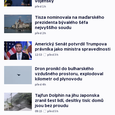
vojensky
před 1
h
Tisza nominovala na maďarského
prezidenta bývalého šéfa
nejvyššího soudu
před 2
h
Americký Senát potvrdil Trumpova
právníka jako ministra spravedlnosti
12:53
před 3
h
Dron pronikl do bulharského
vzdušného prostoru, explodoval
kilometr od plynovodu
před 4
h
Tajfun Dolphin na jihu Japonska
zranil šest lidí, desítky tisíc domů
jsou bez proudu
09:15
před 5
h